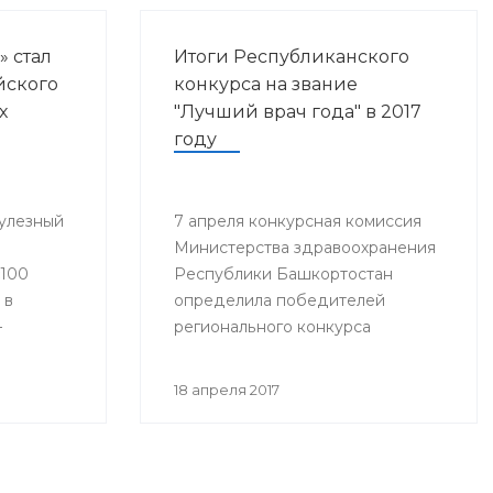
» стал
Итоги Республиканского
йского
конкурса на звание
х
"Лучший врач года" в 2017
году
улезный
7 апреля конкурсная комиссия
Министерства здравоохранения
«100
Республики Башкортостан
 в
определила победителей
–
регионального конкурса
«Лучший врач года».
18 апреля 2017