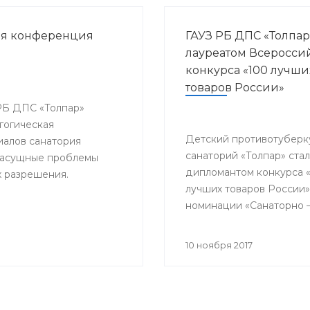
ая конференция
ГАУЗ РБ ДПС «Толпар
лауреатом Всеросси
конкурса «100 лучши
товаров России»
 РБ ДПС «Толпар»
гогическая
Детский противотуберк
алов санатория
санаторий «Толпар» стал
 насущные проблемы
дипломантом конкурса 
х разрешения.
лучших товаров России»
номинации «Санаторно 
курортная помощь»
10 ноября 2017