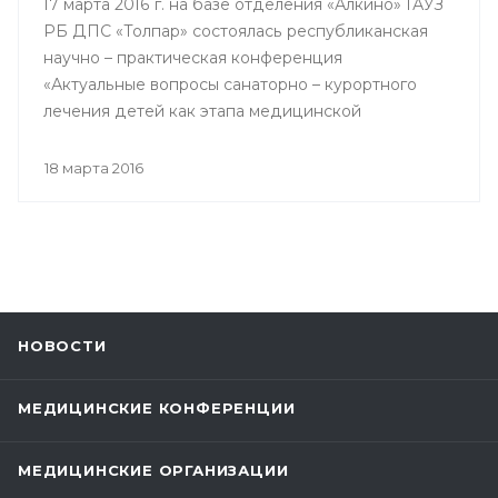
17 марта 2016 г. на базе отделения «Алкино» ГАУЗ
РБ ДПС «Толпар» состоялась республиканская
научно – практическая конференция
«Актуальные вопросы санаторно – курортного
лечения детей как этапа медицинской
реабилитации в противотуберкулезном
санатории», посвященная 80 – летнему юбилею
18 марта 2016
Государственного автономного учреждения
здравоохранения РБ Детский
противотуберкулезный санаторий «Толпар»
НОВОСТИ
МЕДИЦИНСКИЕ КОНФЕРЕНЦИИ
МЕДИЦИНСКИЕ ОРГАНИЗАЦИИ