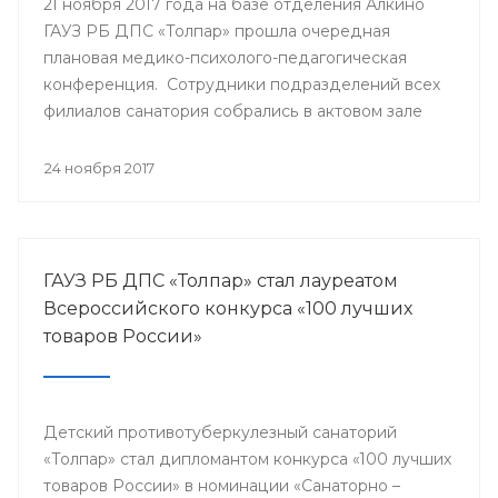
21 ноября 2017 года на базе отделения Алкино
ГАУЗ РБ ДПС «Толпар» прошла очередная
плановая медико-психолого-педагогическая
конференция. Сотрудники подразделений всех
филиалов санатория собрались в актовом зале
для того, чтобы обсудить насущные проблемы
учреждения и подумать над оптимальными
24 ноября 2017
путями их разрешения.
ГАУЗ РБ ДПС «Толпар» стал лауреатом
Всероссийского конкурса «100 лучших
товаров России»
Детский противотуберкулезный санаторий
«Толпар» стал дипломантом конкурса «100 лучших
товаров России» в номинации «Санаторно –