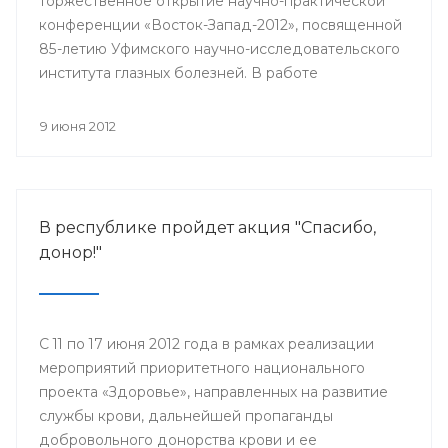
торжественное открытие научно-практической
конференции «Восток-Запад-2012», посвященной
85-летию Уфимского научно-исследовательского
института глазных болезней. В работе
конференции принимают участие более 500
ведущих офтальмологов России и мира.
9 июня 2012
В республике пройдет акция "Спасибо,
донор!"
С 11 по 17 июня 2012 года в рамках реализации
мероприятий приоритетного национального
проекта «Здоровье», направленных на развитие
службы крови, дальнейшей пропаганды
добровольного донорства крови и ее