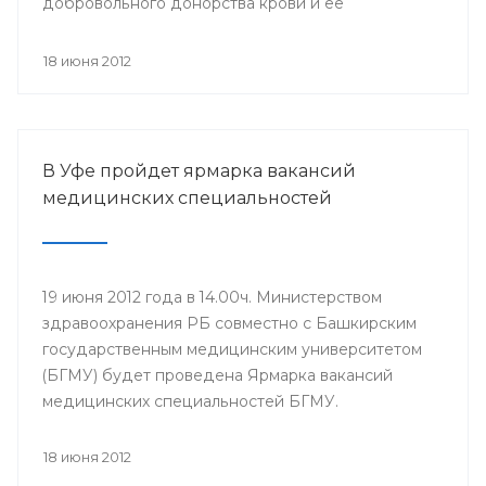
добровольного донорства крови и ее
компонентов, прошла Всероссийская
информационная акция «Спасибо, донор!»,
18 июня 2012
приуроченная к Всемирному дню донора крови.
В Уфе пройдет ярмарка вакансий
медицинских специальностей
19 июня 2012 года в 14.00ч. Министерством
здравоохранения РБ совместно с Башкирским
государственным медицинским университетом
(БГМУ) будет проведена Ярмарка вакансий
медицинских специальностей БГМУ.
Мероприятие проводится в целях обеспечения
лечебно-профилактических учреждений (ЛПУ)
18 июня 2012
республики молодыми специалистами. Для