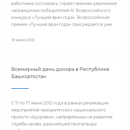
работника состоялась торжественная церемония
награждения победителей XI Всероссийского
конкурса «Лучший врач года». Всероссийская
премия «Лучший врач года» присуждается уже
одиннадцатый год. В 33-х номинациях за звание
лучшего боролись специалисты со всей страны.
19 июня 2012
Всероссийской премии в разных номинациях
удостоились и медицинские работники
Республики Башкортостан.
Всемирный день донора в Республике
Башкортостан
С 11 по 17 июня 2012 года в рамках реализации
мероприятий приоритетного национального
проекта «Здоровье», направленных на развитие
службы крови, дальнейшей пропаганды