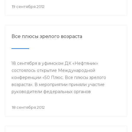
репродуктивного здоровья женщин и питание
19 сентября 2012
недоношенных детей».
Все плюсы зрелого возраста
18 сентября в уфимском ДК «Нефтяник»
состоялось открытие Международной
конференции «50 Плюс. Все плюсы зрелого
возраста». В мероприятии приняли участие
руководители федеральных органов
исполнительной власти, органов местного
самоуправления, представители международных
18 сентября 2012
и общероссийских общественных организаций,
гости из Канады, Швейцарии, Греции, Эквадора,
Ирана и других стран.