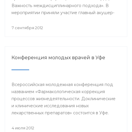
Важность междисциплинарного подхода». В
мероприятии приняли участие главный акушер-
гинеколог Минздрава РБ Азамат Файзуллин,
заместитель начальника Управления
7 сентября 2012
здравоохранения по детству и
родовспоможению Администрации ГО г.Уфа
Эльвина Хусаинова, д.м.н., профессор,
заведующий кафедрой акушерства и
Конференция молодых врачей в Уфе
гинекологии БГМУ Василий Кулавский,
профессора ведущих клиник Москвы: Рафаэль
Оганов, Виктория Мычка, Вера Балан, акушеры-
гинекологи, детские гинекологи, кардиологи,
Всероссийская молодежная конференция под
эндокринологи, врачи общей практики,
названием «Фармакологическая коррекция
терапевты, сотрудники профильных кафедр
процессов жизнедеятельности. Доклинические
БГМУ.
и клинические исследования новых
лекарственных препаратов» состоится в Уфе.
4 июля 2012