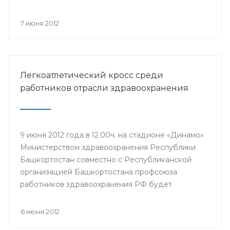
компонентов, проводится Всероссийская
информационная акция «Спасибо, донор!»,
7 июня 2012
приуроченная к Всемирному дню донора крови.
Легкоатлетический кросс среди
работников отрасли здравоохранения
9 июня 2012 года в 12.00ч. на стадионе «Динамо»
Министерством здравоохранения Республики
Башкортостан совместно с Республиканской
организацией Башкортостана профсоюза
работников здравоохранения РФ будет
проведен легкоатлетический кросс среди
работников отрасли здравоохранения,
6 июня 2012
посвященный Дню медицинского работника и