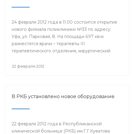
24 февраля 2012 года в 11.00 состоится открытие
нового филиала поликлиники №33 по адресу:
Уфа, ул. Парковая, 8. На площади 697 кв.м.
разместятся врачи – терапевты III
терапевтического отделения, хирургический
кабинет, кабинеты инфекциониста, окулиста,
невролога, физиотерапевтическое отделение,
22 февраля 2012
оснащенные современной техникой. Новый
филиал будет оказывать медицинские услуги
уфимцам, которые ранее обращались в бывшую
Городскую клиническую больницу №6.
В РКБ установлено новое оборудование
22 февраля 2012 года в Республиканской
клинической больнице (РКБ) им.Г.Г.Куватова