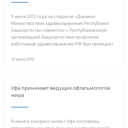
9 июня 2012 года на стадионе «Динамо»
Министерством здравоохранения Республики
Башкортостан совместно с Республиканской
организацией Башкортостана профсоюза
работников здравоохранения РФ был проведен
легкоатлетический кросс среди работников
отрасли здравоохранения, посвященный Дню
13 июня 2012
медицинского работника и Году благополучного
детства и укрепления семейных ценностей.
Мероприятие организовано для привлечения к
систематическим занятиям физической культурой
Уфа принимает ведущих офтальмологов
и спортом, укрепления здоровья работников
мира
сферы здравоохранения.
8 июня в Конгресс-холле г.Уфа состоялось