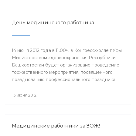
участия в нем приглашаются главные врачи ЛПУ,
врачи-интерны, клинические ординаторы,
выпускники 2012 года.
День медицинского работника
14 июня 2012 года в 11.00ч. в Конгресс-холле г.Уфы
Министерством здравоохранения Республики
Башкортостан будет организовано проведение
торжественного мероприятия, посвященного
празднованию профессионального праздника
Дня медицинского работника (17 июня). Для
участия в мероприятии приглашены
13 июня 2012
руководители учреждений здравоохранения,
Управления здравоохранения Администрации
ГО г.Уфа, образовательных учреждений и
государственных унитарных предприятий,
Медицинские работники за ЗОЖ!
ветераны системы здравоохранения.