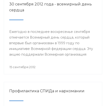
30 сентября 2012 года - всемирный день
сердца
Ежегодно в последнее воскресенье сентября
отмечается Всемирный день сердца, который
впервые был организован в 1999 году по
инициативе Всемирной федерации сердца. Эту
акцию поддержали Всемирная организация
здравоохранения, ЮНЕСКО и другие значимые
организации.
15 сентября 2012
Профилактика СПИДа и наркомании