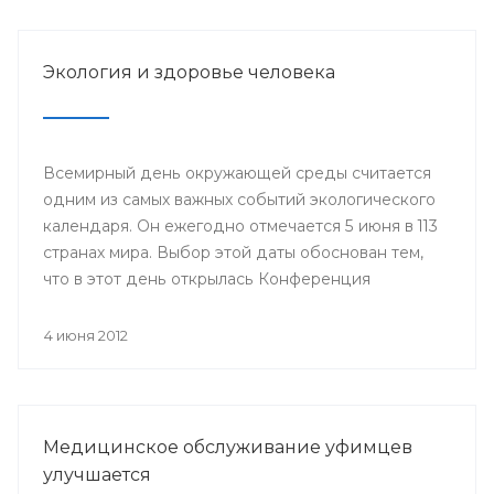
Году благополучного детства и укрепления
семейных ценностей.
Экология и здоровье человека
Всемирный день окружающей среды считается
одним из самых важных событий экологического
календаря. Он ежегодно отмечается 5 июня в 113
странах мира. Выбор этой даты обоснован тем,
что в этот день открылась Конференция
Организации Объединенных Наций по
проблемам окружающей человека среды
4 июня 2012
(Стокгольм, 1972 год), за которой последовало
создание Программы Организации
Объединенных Наций по окружающей среде
(ЮНЕП).
Медицинское обслуживание уфимцев
улучшается