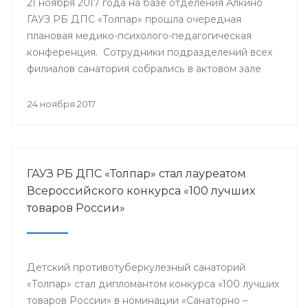
21 ноября 2017 года на базе отделения Алкино
ГАУЗ РБ ДПС «Толпар» прошла очередная
плановая медико-психолого-педагогическая
конференция. Сотрудники подразделений всех
филиалов санатория собрались в актовом зале
для того, чтобы обсудить насущные проблемы
учреждения и подумать над оптимальными
24 ноября 2017
путями их разрешения.
ГАУЗ РБ ДПС «Толпар» стал лауреатом
Всероссийского конкурса «100 лучших
товаров России»
Детский противотуберкулезный санаторий
«Толпар» стал дипломантом конкурса «100 лучших
товаров России» в номинации «Санаторно –