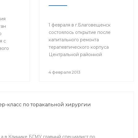
ния
1 февраля в г.Благовещенск
тан
состоялось открытие после
ю
капитального ремонта
я с
терапевтического корпуса
вого
Центральной районной
езжал в
больницы (ЦРБ). На церемонии
присутствовали руководитель
4 февраля 2013
Администрации президента РБ
Владимир Балабанов, министр
здравоохранения РБ Георгий
Шебаев, глава администрации
ер-класс по торакальной хирургии
МР Благовещенский район
Фарит Фазылов и другие.
ода в Клинике БГМУ главный специалист по