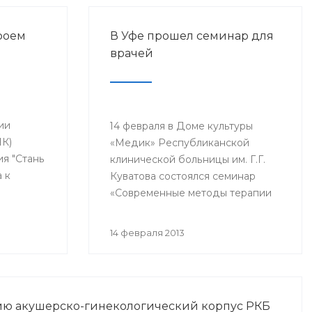
роем
В Уфе прошел семинар для
врачей
ии
14 февраля в Доме культуры
ПК)
«Медик» Республиканской
я "Стань
клинической больницы им. Г.Г.
 к
Куватова состоялся семинар
етей,
«Современные методы терапии
критических состояний,
Этот
связанных с острой потерей
14 февраля 2013
 года в
крови». В нем приняли участие
тронатом
заместители главных врачей по
ства
лечебной работе, акушеры-
гинекологи, хирурги,
тию акушерско-гинекологический корпус РКБ
одной
трансфузиологи, анестезиологи-