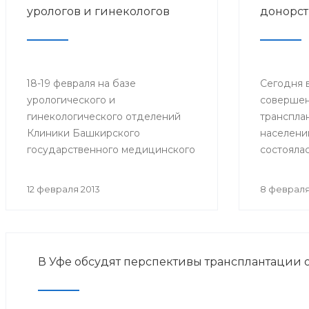
урологов и гинекологов
донорст
18-19 февраля на базе
Сегодня в
урологического и
совершен
гинекологического отделений
транспла
Клиники Башкирского
населени
государственного медицинского
состояла
университета (БГМУ) состоится
конферен
мастер-класс
донорств
12 февраля 2013
8 февраля
«Лапароскопическая хирургия в
органов 
урологии и гинекологии». Для
Башкорто
участия в нем приглашаются
врачи урологи, хирурги, онкологи
В Уфе обсудят перспективы трансплантации 
республики, а также интерны,
клинические ординаторы,
курсанты ИПО БГМУ.