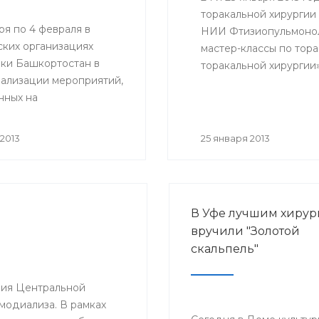
торакальной хирургии
ря по 4 февраля в
НИИ Фтизиопульмонол
ких организациях
мастер-классы по тор
ки Башкортостан в
торакальной хирургии
еализации мероприятий,
ознакомиться врачи РК
нных на
клинические ординато
ствование оказания
ской помощи
2013
25 января 2013
ческим больным,
 профилактического
ия, а также
и инициативы
В Уфе лучшим хирур
родного союза по
вручили "Золотой
 онкологическими
скальпель"
ниями» будут
ы мероприятия,
нные Всемирному дню
ения Центральной
ротив рака.
модиализа. В рамках