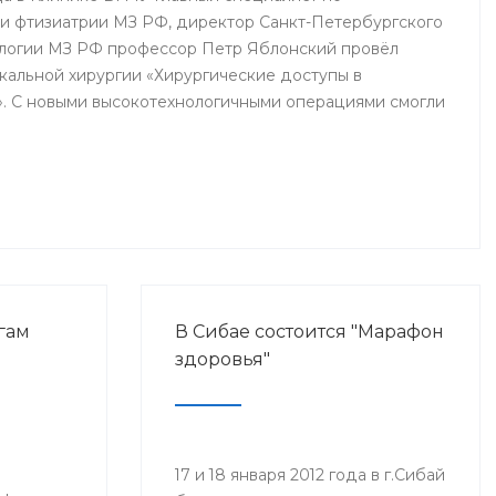
 и фтизиатрии МЗ РФ, директор Санкт-Петербургского
огии МЗ РФ профессор Петр Яблонский провёл
акальной хирургии «Хирургические доступы в
». С новыми высокотехнологичными операциями смогли
Б им. Г.Г. Куватова и Клиники БГМУ, курсанты ИПО,
ры, интерны и студенты старших курсов БГМУ.
гам
В Сибае состоится "Марафон
здоровья"
17 и 18 января 2012 года в г.Сибай