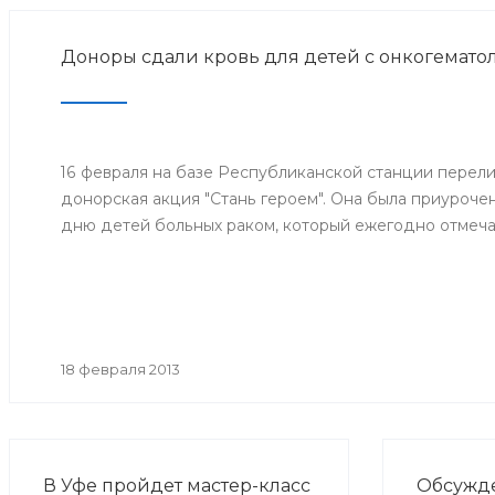
Доноры сдали кровь для детей с онкогемато
16 февраля на базе Республиканской станции перел
донорская акция "Стань героем". Она была приуроч
дню детей больных раком, который ежегодно отмечае
18 февраля 2013
В Уфе пройдет мастер-класс
Обсужд