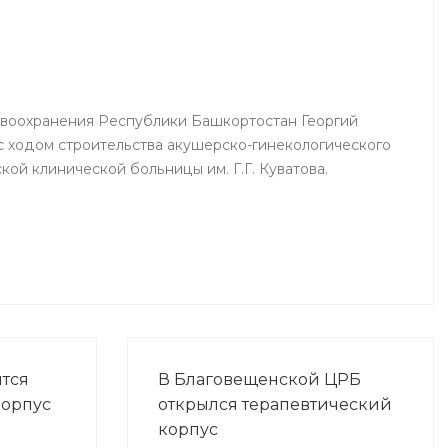
аций
реаниматологи, врачи палат
ных
интенсивной терапии.
авоохранения Республики Башкортостан Георгий
 ходом строительства акушерско-гинекологического
ой клинической больницы им. Г.Г. Куватова.
ится
В Благовещенской ЦРБ
корпус
открылся терапевтический
корпус