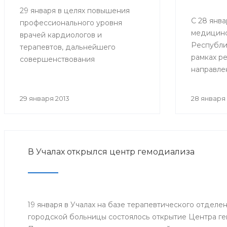
29 января в целях повышения
С 28 янва
профессионального уровня
медицинс
врачей кардиологов и
Республи
терапевтов, дальнейшего
рамках р
совершенствования
направле
кардиологической помощи
совершен
Минздравом РБ проведена
медицин
Школа-семинар «Новости
29 января 2013
28 января 
онкологи
доказательной кардиологии».
развития
направлен
поддержк
В Учалах открылся центр гемодиализа
«Междуна
борьбе с
заболева
проведен
посвяще
19 января в Учалах на базе терапевтического отдел
борьбы п
городской больницы состоялось открытие Центра ге