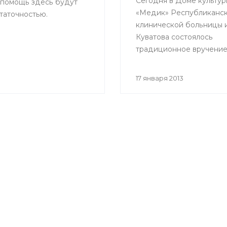
Сегодня в Доме культур
 помощь здесь будут
«Медик» Республиканс
таточностью.
клинической больницы им
Куватова состоялось
традиционное вручени
«Золотого скальпеля».
17 января 2013