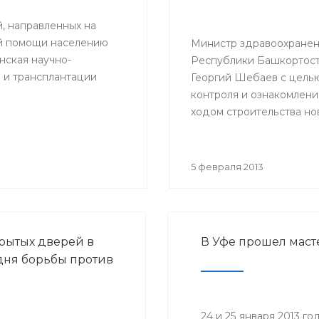
й, направленных на
ой помощи населению
Министр здравоохране
ская научно-
Республики Башкортос
 и трансплантации
Георгий Шебаев с цель
контроля и ознакомлени
ходом строительства но
акушерского корпуса вы
г.Октябрьский.
5 февраля 2013
рытых дверей в
В Уфе прошел маст
дня борьбы против
24 и 25 января 2013 г