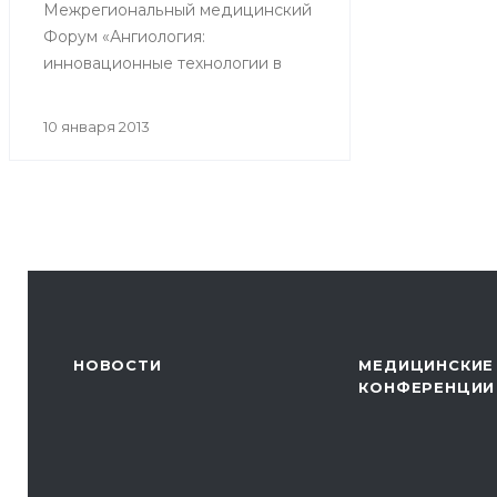
Межрегиональный медицинский
Форум «Ангиология:
инновационные технологии в
диагностике и лечении
заболеваний сосудов.
10 января 2013
Интервенционная кардиология».
НОВОСТИ
МЕДИЦИНСКИЕ
КОНФЕРЕНЦИИ