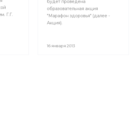
ы
будет проведена
кой
образовательная акция
. Г.Г.
"Марафон здоровья" (далее -
Акция).
е
16 января 2013