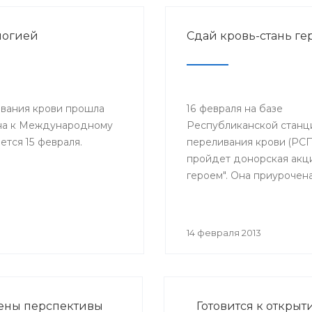
логией
Сдай кровь-стань ге
ивания крови прошла
16 февраля на базе
ена к Международному
Республиканской станц
тся 15 февраля.
переливания крови (РС
пройдет донорская акци
героем". Она приурочена
Международному дню д
больных раком, который
отмечается 15 февраля. 
14 февраля 2013
День проводится с 2003
38 странах мира под па
Международного обще
детских онкологов и по
ены перспективы
Готовится к откры
инициативе Междунар