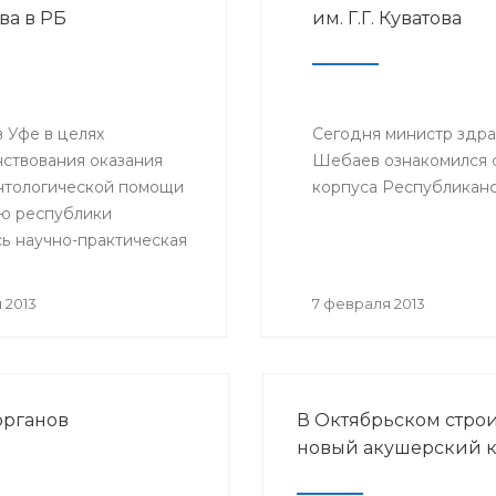
ва в РБ
им. Г.Г. Куватова
конфедерации организ
родителей детей, боль
раком.
 Уфе в целях
Сегодня министр здр
ствования оказания
Шебаев ознакомился с
нтологической помощи
корпуса Республиканск
ю республики
сь научно-практическая
ция «Перспективы
а и трансплантации
 2013
7 февраля 2013
в Республике
стан».
органов
В Октябрьском стро
новый акушерский 