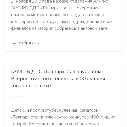
21 ноября 2017 года на базе отделения Алкино
ГАУЗ РБ ДПС «Толпар» прошла очередная
плановая медико-психолого-педагогическая
конференция. Сотрудники подразделений всех
филиалов санатория собрались в актовом зале
для того, чтобы обсудить насущные проблемы
учреждения и подумать над оптимальными
24 ноября 2017
путями их разрешения.
ГАУЗ РБ ДПС «Толпар» стал лауреатом
Всероссийского конкурса «100 лучших
товаров России»
Детский противотуберкулезный санаторий
«Толпар» стал дипломантом конкурса «100 лучших
товаров России» в номинации «Санаторно –