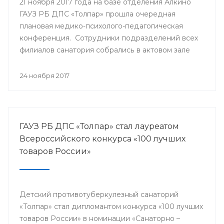
21 ноября 2017 года на базе отделения Алкино
ГАУЗ РБ ДПС «Толпар» прошла очередная
плановая медико-психолого-педагогическая
конференция. Сотрудники подразделений всех
филиалов санатория собрались в актовом зале
для того, чтобы обсудить насущные проблемы
учреждения и подумать над оптимальными
24 ноября 2017
путями их разрешения.
ГАУЗ РБ ДПС «Толпар» стал лауреатом
Всероссийского конкурса «100 лучших
товаров России»
Детский противотуберкулезный санаторий
«Толпар» стал дипломантом конкурса «100 лучших
товаров России» в номинации «Санаторно –