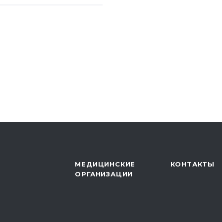
нференция
Б ДПС «Толпар»
 конференция
я детей как этапа
 санатории»,
о автономного
уберкулезный
МЕДИЦИНСКИЕ
КОНТАКТЫ
ОРГАНИЗАЦИИ