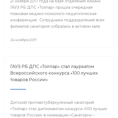
21 ноября 2017 года на базе отделения Алкино
ГАУЗ РБ ДПС «Толпар» прошла очередная
плановая медико-психолого-педагогическая
конференция. Сотрудники подразделений всех
филиалов санатория собрались в актовом зале
для того, чтобы обсудить насущные проблемы
учреждения и подумать над оптимальными
24 ноября 2017
путями их разрешения.
ГАУЗ РБ ДПС «Толпар» стал лауреатом
Всероссийского конкурса «100 лучших
товаров России»
Детский противотуберкулезный санаторий
«Толпар» стал дипломантом конкурса «100 лучших
товаров России» в номинации «Санаторно –