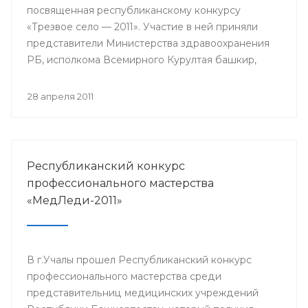
посвященная республиканскому конкурсу
«Трезвое село — 2011». Участие в ней приняли
представители Министерства здравоохранения
РБ, исполкома Всемирного Курултая башкир,
общественного движения «Трезвый
Башкортостан».
28 апреля 2011
Республиканский конкурс
профессионального мастерства
«МедЛеди-2011»
В г.Учалы прошел Республиканский конкурс
профессионального мастерства среди
представительниц медицинских учреждений