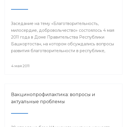
Заседание на тему «Благотворительность,
милосердие, добровольчество» состоялось 4 мая
2011 года в Доме Правительства Республики
Башкортостан, на котором обсуждались вопросы
развития благотворительности в республике,
способы помощи многодетным семьям,
инвалидам и пожилым людям.
4 мая 2011
Вакцинопрофилактика: вопросы и
актуальные проблемы