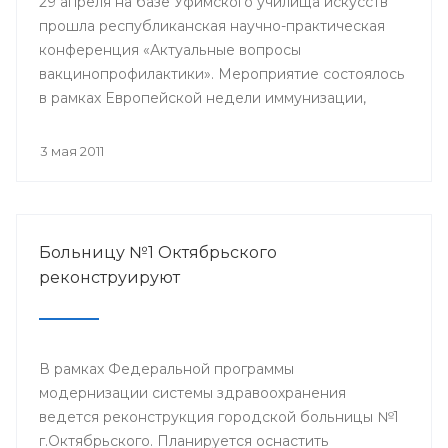
29 апреля на базе Уфимского училища искусств
прошла республиканская научно-практическая
конференция «Актуальные вопросы
вакцинопрофилактики». Мероприятие состоялось
в рамках Европейской недели иммунизации,
проводимой в Уфе. Участниками конференции
стали врачи общей практики, педиатры,
3 мая 2011
терапевты, инфекционисты и эпидемиологи.
Больницу №1 Октябрьского
реконструируют
В рамках Федеральной программы
модернизации системы здравоохранения
ведется реконструкция городской больницы №1
г.Октябрьского. Планируется оснастить