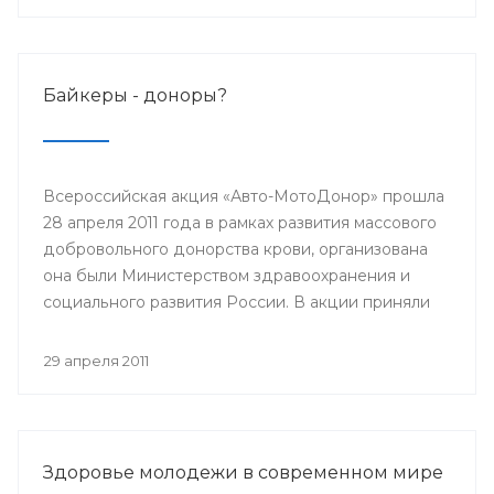
Байкеры - доноры?
Всероссийская акция «Авто-МотоДонор» прошла
28 апреля 2011 года в рамках развития массового
добровольного донорства крови, организована
она были Министерством здравоохранения и
социального развития России. В акции приняли
участие автолюбители, мотоциклисты,
велосипедисты и роллеры.
29 апреля 2011
Здоровье молодежи в современном мире