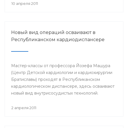
Российского общества урологов в РБ.
10 апреля 2011
Новый вид операций осваивают в
Республиканском кардиодиспансере
Мастер-классы от профессора Йозефа Машура
(Центр Детской кардиологии и кардиохирургии
Братиславы) проходят в Республиканском
кардиологическом диспансере, здесь осваивают
новый вид внутрисосудистых технологий.
Профессором планируется провести несколько
показательных операций детям с врожденными
2 апреля 2011
пороками сердца.