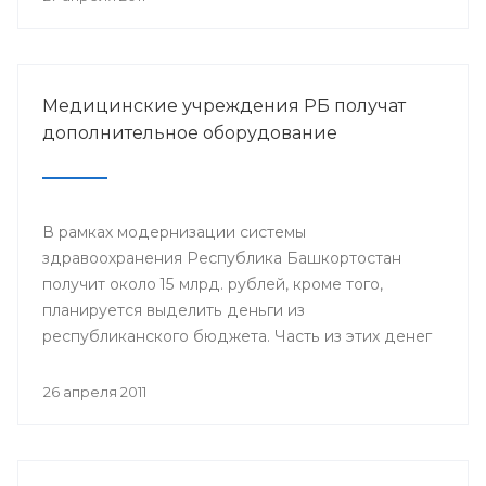
Медицинские учреждения РБ получат
дополнительное оборудование
В рамках модернизации системы
здравоохранения Республика Башкортостан
получит около 15 млрд. рублей, кроме того,
планируется выделить деньги из
республиканского бюджета. Часть из этих денег
пойдет на укрепление материально-технической
базы медицинских учреждений РБ.
26 апреля 2011