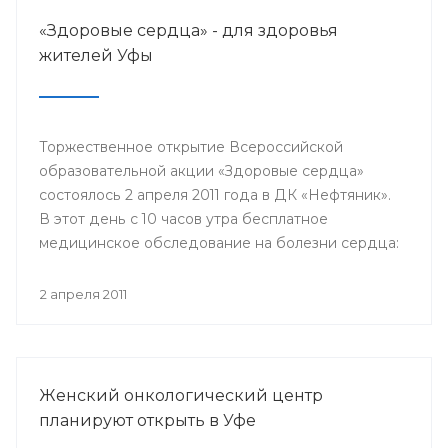
«Здоровые сердца» - для здоровья
жителей Уфы
Торжественное открытие Всероссийской
образовательной акции «Здоровые сердца»
состоялось 2 апреля 2011 года в ДК «Нефтяник».
В этот день с 10 часов утра бесплатное
медицинское обследование на болезни сердца:
проверить уровень холестерина и глюкозы в
крови, измерить артериальное давление,
2 апреля 2011
уровень стресса, получить рекомендации от
специалистов для профилактики сердечно-
сосудистых заболеваний и их лечению.
Женский онкологический центр
планируют открыть в Уфе