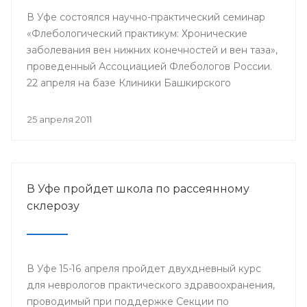
В Уфе состоялся научно-практический семинар
«Флебологический практикум: Хронические
заболевания вен нижних конечностей и вен таза»,
проведенный Ассоциацией Флебологов России.
22 апреля на базе Клиники Башкирского
Государственного Медицинского Университета
собрались врачи-хирурги и сосудистые хирурги.
25 апреля 2011
Цель семинара — повышение квалификации
специалистов-флебологов.
В Уфе пройдет школа по рассеянному
склерозу
В Уфе 15-16 апреля пройдет двухдневный курс
для неврологов практического здравоохранения,
проводимый при поддержке Секции по