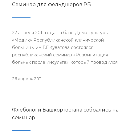
Семинар для фельдшеров РБ
22 апреля 2011 года на базе Дома культуры
«Медик» Республиканской клинической
больницы им.Г.Г.Куватова состоялся
республиканский семинар «Реабилитация
больных после инсульта», который проводился
для фельдшеров Республики Башкортостан.
Участниками семинара стали средние
26 апреля 2011
медицинские работники фельдшерско-
акушерских пунктов, сельских больниц, скорой
неотложной помощи по РБ.
Флебологи Башкортостана собрались на
семинар