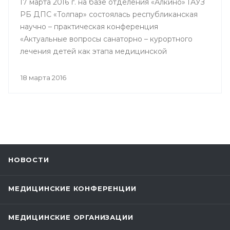
17 марта 2016 г. на базе отделения «Алкино» ГАУЗ
РБ ДПС «Толпар» состоялась республиканская
научно – практическая конференция
«Актуальные вопросы санаторно – курортного
лечения детей как этапа медицинской
реабилитации в противотуберкулезном
санатории», посвященная 80 – летнему юбилею
18 марта 2016
Государственного автономного учреждения
здравоохранения РБ Детский
противотуберкулезный санаторий «Толпар»
НОВОСТИ
МЕДИЦИНСКИЕ КОНФЕРЕНЦИИ
МЕДИЦИНСКИЕ ОРГАНИЗАЦИИ