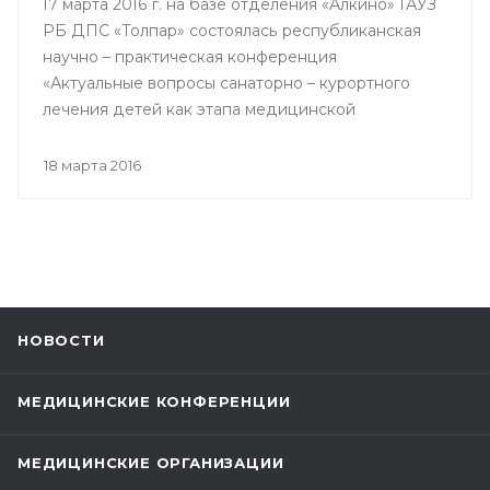
17 марта 2016 г. на базе отделения «Алкино» ГАУЗ
РБ ДПС «Толпар» состоялась республиканская
научно – практическая конференция
«Актуальные вопросы санаторно – курортного
лечения детей как этапа медицинской
реабилитации в противотуберкулезном
санатории», посвященная 80 – летнему юбилею
18 марта 2016
Государственного автономного учреждения
здравоохранения РБ Детский
противотуберкулезный санаторий «Толпар»
НОВОСТИ
МЕДИЦИНСКИЕ КОНФЕРЕНЦИИ
МЕДИЦИНСКИЕ ОРГАНИЗАЦИИ