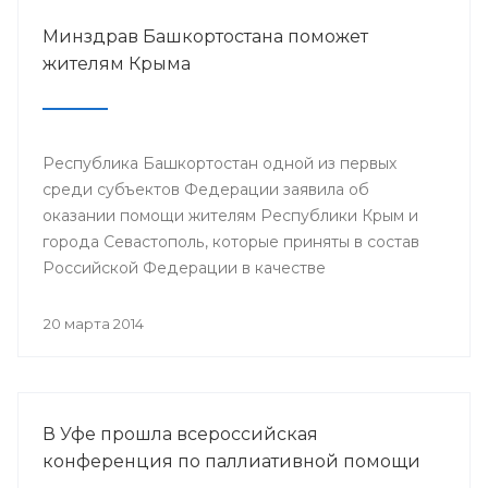
Минздрав Башкортостана поможет
жителям Крыма
Республика Башкортостан одной из первых
среди субъектов Федерации заявила об
оказании помощи жителям Республики Крым и
города Севастополь, которые приняты в состав
Российской Федерации в качестве
самостоятельных субъектов. На сегодняшний
день в республике по поручению Президента
20 марта 2014
РБ Рустэма Хамитова организована поставка
продовольствия, товаров и предметов первой
жизненной необходимости.
В Уфе прошла всероссийская
конференция по паллиативной помощи