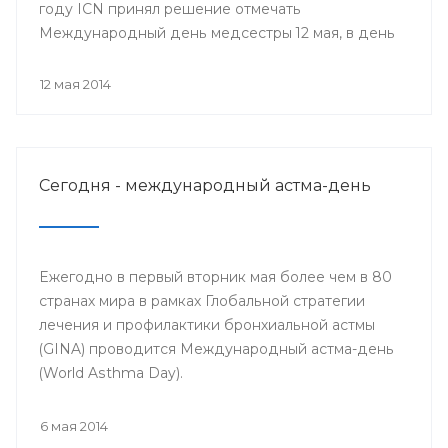
году ICN принял решение отмечать
Международный день медсестры 12 мая, в день
рождения Ф. Найтингейл, одной из
основательниц службы сестёр милосердия
12 мая 2014
Сегодня - международный астма-день
Ежегодно в первый вторник мая более чем в 80
странах мира в рамках Глобальной стратегии
лечения и профилактики бронхиальной астмы
(GINA) проводится Международный астма-день
(World Asthma Day).
6 мая 2014