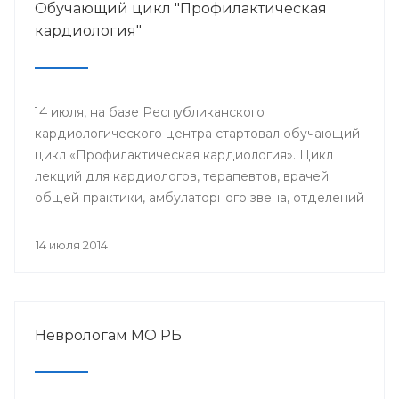
Обучающий цикл "Профилактическая
кардиология"
14 июля, на базе Республиканского
кардиологического центра стартовал обучающий
цикл «Профилактическая кардиология». Цикл
лекций для кардиологов, терапевтов, врачей
общей практики, амбулаторного звена, отделений
и кабинетов профилактики будут читать доктора
университетской клиники Лондона.
14 июля 2014
Неврологам МО РБ