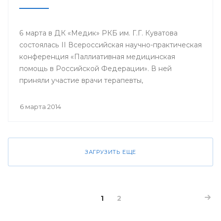
6 марта в ДК «Медик» РКБ им. Г.Г. Куватова
состоялась II Всероссийская научно-практическая
конференция «Паллиативная медицинская
помощь в Российской Федерации». В ней
приняли участие врачи терапевты,
гастроэнтерологи, гематологи, кардиологи,
неврологи, онкологи, педиатры, пульмонологи,
6 марта 2014
ревматологи, урологи, эндокринологи;
сотрудники кафедр, клинических ординаторов
профильных кафедр, врачи интерны, курсанты
ИПО БГМУ.
ЗАГРУЗИТЬ ЕЩЕ
1
2