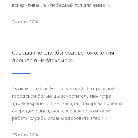
вскармливание - победный гол для жизни!»,
поскольку 2014 год является годом чемпионата
мира по футболу.
24 июля 2014
Совещание службы родовспоможения
прошло в Нефтекамске
23 июля, на базе Нефтекамской Центральной
городской больницы заместитель министра
здравоохранения РБ Ралида Шакирова провела
очередное выездное совещание по итогам
работы службы охраны здоровья матери и
ребенка за 6 месяцев 2014 года с медицинскими
организациями, курируемыми отделом
23 июля 2014