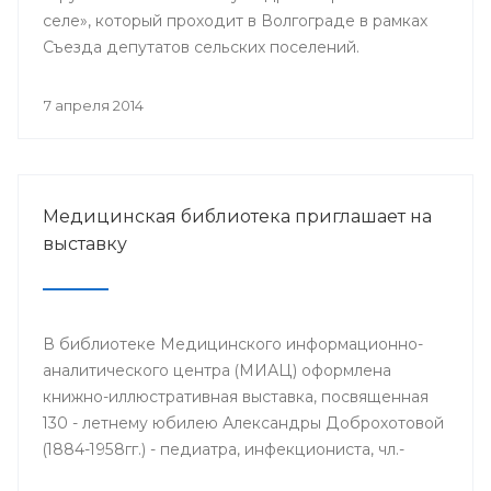
селе», который проходит в Волгограде в рамках
Съезда депутатов сельских поселений.
7 апреля 2014
Медицинская библиотека приглашает на
выставку
В библиотеке Медицинского информационно-
аналитического центра (МИАЦ) оформлена
книжно-иллюстративная выставка, посвященная
130 - летнему юбилею Александры Доброхотовой
(1884-1958гг.) - педиатра, инфекциониста, чл.-
корр. АМН СССР, профессора, заслуженного