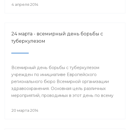
деятеля науки РСФСР.
4 апреля 2014
24 марта - всемирный день борьбы с
туберкулезом
Всемирный день борьбы с туберкулезом
учрежден по инициативе Европейского
регионального бюро Всемирной организации
здравоохранения. Основная цель различных
мероприятий, проводимых в этот день по всему
миру, привлечение внимания к данной проблеме
и информирование населения о заболевании и
20 марта 2014
мерах его профилактики.