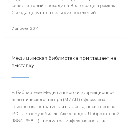
селе», который проходит в Волгограде в рамках
Съезда депутатов сельских поселений.
7 апреля 2014
Медицинская библиотека приглашает на
выставку
В библиотеке Медицинского информационно-
аналитического центра (МИАЦ) оформлена
книжно-иллюстративная выставка, посвященная
130 - летнему юбилею Александры Доброхотовой
(1884-1958гг.) - педиатра, инфекциониста, чл.-
корр. АМН СССР, профессора, заслуженного