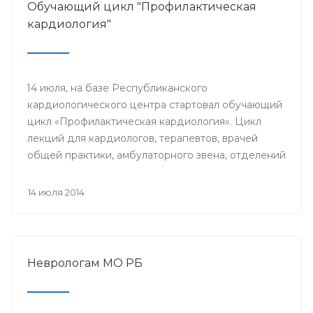
Обучающий цикл "Профилактическая
кардиология"
14 июля, на базе Республиканского
кардиологического центра стартовал обучающий
цикл «Профилактическая кардиология». Цикл
лекций для кардиологов, терапевтов, врачей
общей практики, амбулаторного звена, отделений
и кабинетов профилактики будут читать доктора
университетской клиники Лондона.
14 июля 2014
Неврологам МО РБ