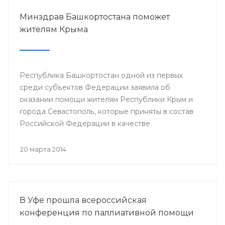
Минздрав Башкортостана поможет
жителям Крыма
Республика Башкортостан одной из первых
среди субъектов Федерации заявила об
оказании помощи жителям Республики Крым и
города Севастополь, которые приняты в состав
Российской Федерации в качестве
самостоятельных субъектов. На сегодняшний
день в республике по поручению Президента
20 марта 2014
РБ Рустэма Хамитова организована поставка
продовольствия, товаров и предметов первой
жизненной необходимости.
В Уфе прошла всероссийская
конференция по паллиативной помощи