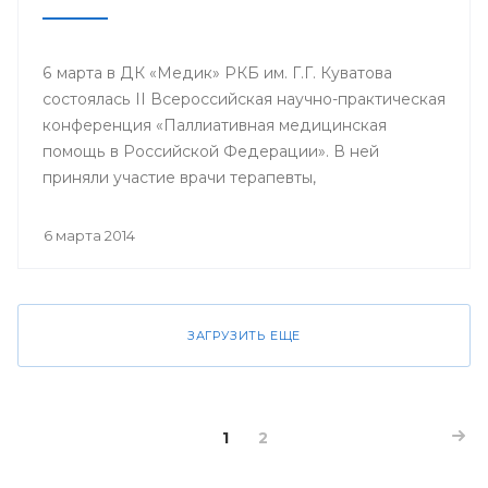
6 марта в ДК «Медик» РКБ им. Г.Г. Куватова
состоялась II Всероссийская научно-практическая
конференция «Паллиативная медицинская
помощь в Российской Федерации». В ней
приняли участие врачи терапевты,
гастроэнтерологи, гематологи, кардиологи,
неврологи, онкологи, педиатры, пульмонологи,
6 марта 2014
ревматологи, урологи, эндокринологи;
сотрудники кафедр, клинических ординаторов
профильных кафедр, врачи интерны, курсанты
ИПО БГМУ.
ЗАГРУЗИТЬ ЕЩЕ
1
2