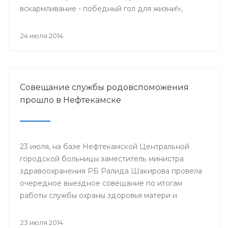
вскармливание - победный гол для жизни!»,
поскольку 2014 год является годом чемпионата
мира по футболу.
24 июля 2014
Совещание службы родовспоможения
прошло в Нефтекамске
23 июля, на базе Нефтекамской Центральной
городской больницы заместитель министра
здравоохранения РБ Ралида Шакирова провела
очередное выездное совещание по итогам
работы службы охраны здоровья матери и
ребенка за 6 месяцев 2014 года с медицинскими
организациями, курируемыми отделом
23 июля 2014