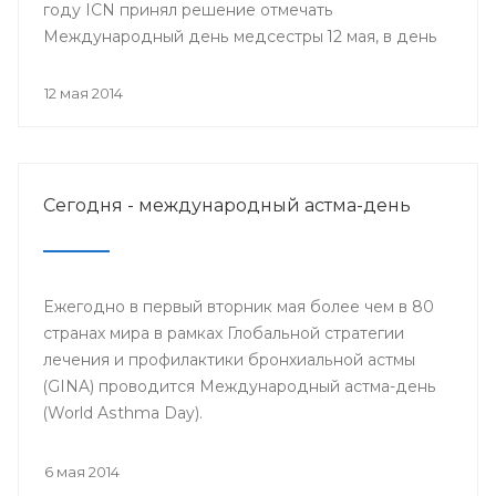
году ICN принял решение отмечать
Международный день медсестры 12 мая, в день
рождения Ф. Найтингейл, одной из
основательниц службы сестёр милосердия
12 мая 2014
Сегодня - международный астма-день
Ежегодно в первый вторник мая более чем в 80
странах мира в рамках Глобальной стратегии
лечения и профилактики бронхиальной астмы
(GINA) проводится Международный астма-день
(World Asthma Day).
6 мая 2014