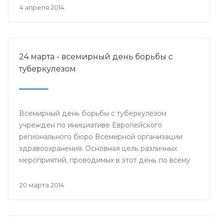
деятеля науки РСФСР.
4 апреля 2014
24 марта - всемирный день борьбы с
туберкулезом
Всемирный день борьбы с туберкулезом
учрежден по инициативе Европейского
регионального бюро Всемирной организации
здравоохранения. Основная цель различных
мероприятий, проводимых в этот день по всему
миру, привлечение внимания к данной проблеме
и информирование населения о заболевании и
20 марта 2014
мерах его профилактики.