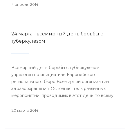
деятеля науки РСФСР.
4 апреля 2014
24 марта - всемирный день борьбы с
туберкулезом
Всемирный день борьбы с туберкулезом
учрежден по инициативе Европейского
регионального бюро Всемирной организации
здравоохранения. Основная цель различных
мероприятий, проводимых в этот день по всему
миру, привлечение внимания к данной проблеме
и информирование населения о заболевании и
20 марта 2014
мерах его профилактики.