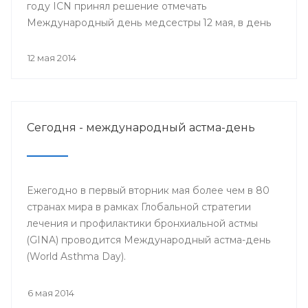
году ICN принял решение отмечать
Международный день медсестры 12 мая, в день
рождения Ф. Найтингейл, одной из
основательниц службы сестёр милосердия
12 мая 2014
Сегодня - международный астма-день
Ежегодно в первый вторник мая более чем в 80
странах мира в рамках Глобальной стратегии
лечения и профилактики бронхиальной астмы
(GINA) проводится Международный астма-день
(World Asthma Day).
6 мая 2014