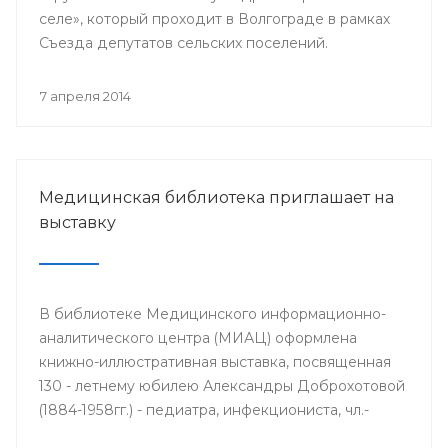
селе», который проходит в Волгограде в рамках
Съезда депутатов сельских поселений.
7 апреля 2014
Медицинская библиотека приглашает на
выставку
В библиотеке Медицинского информационно-
аналитического центра (МИАЦ) оформлена
книжно-иллюстративная выставка, посвященная
130 - летнему юбилею Александры Доброхотовой
(1884-1958гг.) - педиатра, инфекциониста, чл.-
корр. АМН СССР, профессора, заслуженного