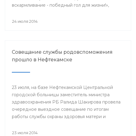
вскармливание - победный гол для жизни!»,
поскольку 2014 год является годом чемпионата
мира по футболу.
24 июля 2014
Совещание службы родовспоможения
прошло в Нефтекамске
23 июля, на базе Нефтекамской Центральной
городской больницы заместитель министра
здравоохранения РБ Ралида Шакирова провела
очередное выездное совещание по итогам
работы службы охраны здоровья матери и
ребенка за 6 месяцев 2014 года с медицинскими
организациями, курируемыми отделом
23 июля 2014