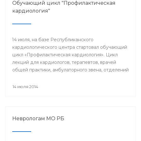
Обучающий цикл "Профилактическая
кардиология"
14 июля, на базе Республиканского
кардиологического центра стартовал обучающий
цикл «Профилактическая кардиология». Цикл
лекций для кардиологов, терапевтов, врачей
общей практики, амбулаторного звена, отделений
и кабинетов профилактики будут читать доктора
университетской клиники Лондона.
14 июля 2014
Неврологам МО РБ