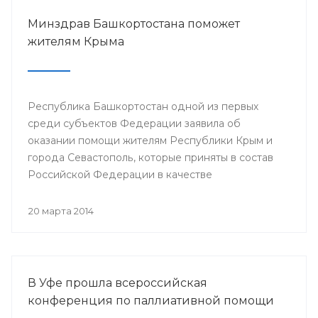
Минздрав Башкортостана поможет
жителям Крыма
Республика Башкортостан одной из первых
среди субъектов Федерации заявила об
оказании помощи жителям Республики Крым и
города Севастополь, которые приняты в состав
Российской Федерации в качестве
самостоятельных субъектов. На сегодняшний
день в республике по поручению Президента
20 марта 2014
РБ Рустэма Хамитова организована поставка
продовольствия, товаров и предметов первой
жизненной необходимости.
В Уфе прошла всероссийская
конференция по паллиативной помощи