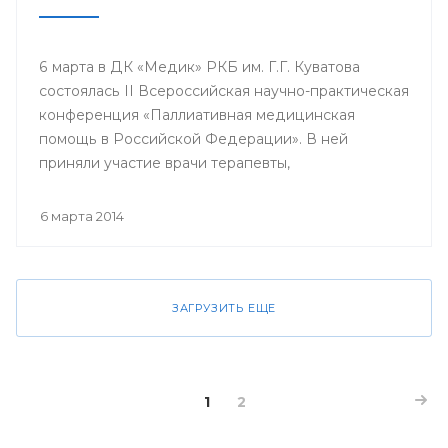
6 марта в ДК «Медик» РКБ им. Г.Г. Куватова
состоялась II Всероссийская научно-практическая
конференция «Паллиативная медицинская
помощь в Российской Федерации». В ней
приняли участие врачи терапевты,
гастроэнтерологи, гематологи, кардиологи,
неврологи, онкологи, педиатры, пульмонологи,
6 марта 2014
ревматологи, урологи, эндокринологи;
сотрудники кафедр, клинических ординаторов
профильных кафедр, врачи интерны, курсанты
ИПО БГМУ.
ЗАГРУЗИТЬ ЕЩЕ
1
2