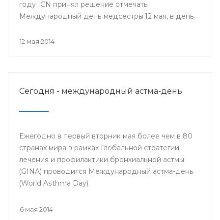
году ICN принял решение отмечать
Международный день медсестры 12 мая, в день
рождения Ф. Найтингейл, одной из
основательниц службы сестёр милосердия
12 мая 2014
Сегодня - международный астма-день
Ежегодно в первый вторник мая более чем в 80
странах мира в рамках Глобальной стратегии
лечения и профилактики бронхиальной астмы
(GINA) проводится Международный астма-день
(World Asthma Day).
6 мая 2014