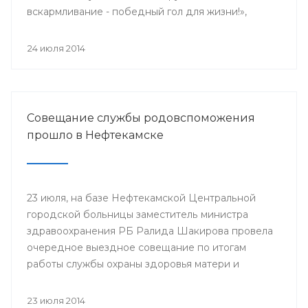
вскармливание - победный гол для жизни!»,
поскольку 2014 год является годом чемпионата
мира по футболу.
24 июля 2014
Совещание службы родовспоможения
прошло в Нефтекамске
23 июля, на базе Нефтекамской Центральной
городской больницы заместитель министра
здравоохранения РБ Ралида Шакирова провела
очередное выездное совещание по итогам
работы службы охраны здоровья матери и
ребенка за 6 месяцев 2014 года с медицинскими
организациями, курируемыми отделом
23 июля 2014