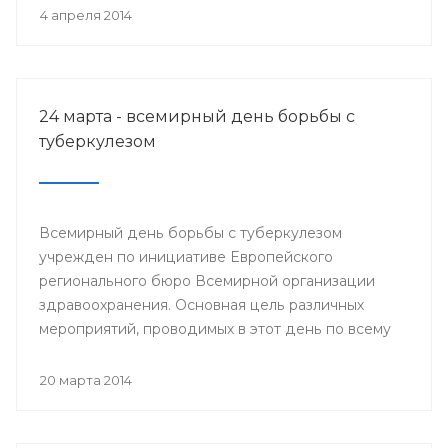
деятеля науки РСФСР.
4 апреля 2014
24 марта - всемирный день борьбы с
туберкулезом
Всемирный день борьбы с туберкулезом
учрежден по инициативе Европейского
регионального бюро Всемирной организации
здравоохранения. Основная цель различных
мероприятий, проводимых в этот день по всему
миру, привлечение внимания к данной проблеме
и информирование населения о заболевании и
20 марта 2014
мерах его профилактики.