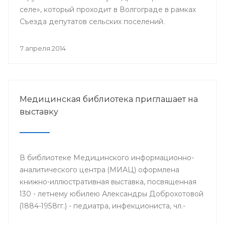
селе», который проходит в Волгограде в рамках
Съезда депутатов сельских поселений.
7 апреля 2014
Медицинская библиотека приглашает на
выставку
В библиотеке Медицинского информационно-
аналитического центра (МИАЦ) оформлена
книжно-иллюстративная выставка, посвященная
130 - летнему юбилею Александры Доброхотовой
(1884-1958гг.) - педиатра, инфекциониста, чл.-
корр. АМН СССР, профессора, заслуженного