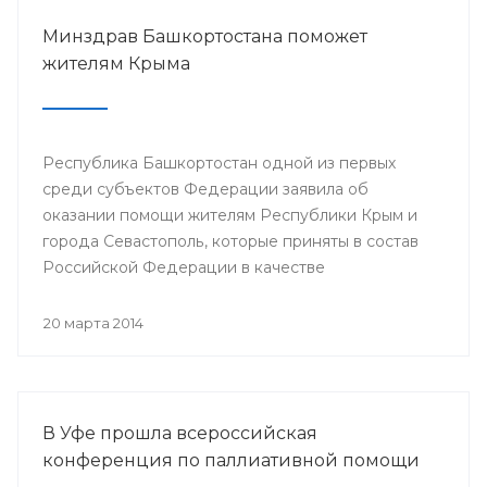
Минздрав Башкортостана поможет
жителям Крыма
Республика Башкортостан одной из первых
среди субъектов Федерации заявила об
оказании помощи жителям Республики Крым и
города Севастополь, которые приняты в состав
Российской Федерации в качестве
самостоятельных субъектов. На сегодняшний
день в республике по поручению Президента
20 марта 2014
РБ Рустэма Хамитова организована поставка
продовольствия, товаров и предметов первой
жизненной необходимости.
В Уфе прошла всероссийская
конференция по паллиативной помощи