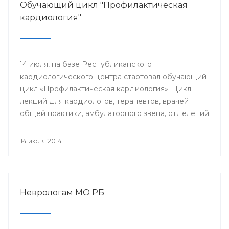
Обучающий цикл "Профилактическая
кардиология"
14 июля, на базе Республиканского
кардиологического центра стартовал обучающий
цикл «Профилактическая кардиология». Цикл
лекций для кардиологов, терапевтов, врачей
общей практики, амбулаторного звена, отделений
и кабинетов профилактики будут читать доктора
университетской клиники Лондона.
14 июля 2014
Неврологам МО РБ