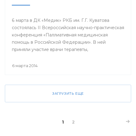
6 марта в ДК «Медик» РКБ им. Г.Г. Куватова
состоялась II Всероссийская научно-практическая
конференция «Паллиативная медицинская
помощь в Российской Федерации». В ней
приняли участие врачи терапевты,
гастроэнтерологи, гематологи, кардиологи,
неврологи, онкологи, педиатры, пульмонологи,
6 марта 2014
ревматологи, урологи, эндокринологи;
сотрудники кафедр, клинических ординаторов
профильных кафедр, врачи интерны, курсанты
ИПО БГМУ.
ЗАГРУЗИТЬ ЕЩЕ
1
2