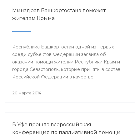
Минздрав Башкортостана поможет
жителям Крыма
Республика Башкортостан одной из первых
среди субъектов Федерации заявила об
оказании помощи жителям Республики Крым и
города Севастополь, которые приняты в состав
Российской Федерации в качестве
самостоятельных субъектов. На сегодняшний
день в республике по поручению Президента
20 марта 2014
РБ Рустэма Хамитова организована поставка
продовольствия, товаров и предметов первой
жизненной необходимости.
В Уфе прошла всероссийская
конференция по паллиативной помощи