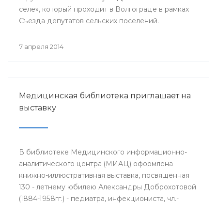
селе», который проходит в Волгограде в рамках
Съезда депутатов сельских поселений.
7 апреля 2014
Медицинская библиотека приглашает на
выставку
В библиотеке Медицинского информационно-
аналитического центра (МИАЦ) оформлена
книжно-иллюстративная выставка, посвященная
130 - летнему юбилею Александры Доброхотовой
(1884-1958гг.) - педиатра, инфекциониста, чл.-
корр. АМН СССР, профессора, заслуженного