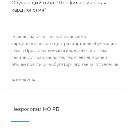
Обучающий цикл "Профилактическая
кардиология"
14 июля, на базе Республиканского
кардиологического центра стартовал обучающий
цикл «Профилактическая кардиология». Цикл
лекций для кардиологов, терапевтов, врачей
общей практики, амбулаторного звена, отделений
и кабинетов профилактики будут читать доктора
университетской клиники Лондона.
14 июля 2014
Неврологам МО РБ