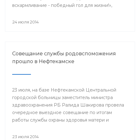
вскармливание - победный гол для жизни!»,
поскольку 2014 год является годом чемпионата
мира по футболу.
24 июля 2014
Совещание службы родовспоможения
прошло в Нефтекамске
23 июля, на базе Нефтекамской Центральной
городской больницы заместитель министра
здравоохранения РБ Ралида Шакирова провела
очередное выездное совещание по итогам
работы службы охраны здоровья матери и
ребенка за 6 месяцев 2014 года с медицинскими
организациями, курируемыми отделом
23 июля 2014