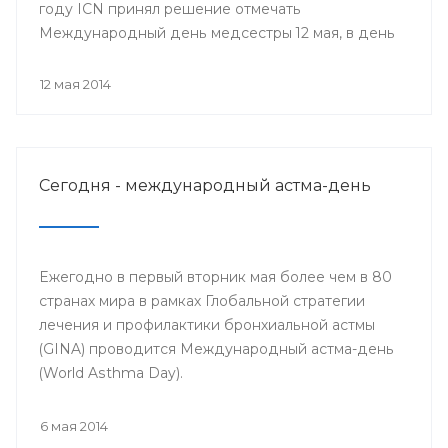
году ICN принял решение отмечать
Международный день медсестры 12 мая, в день
рождения Ф. Найтингейл, одной из
основательниц службы сестёр милосердия
12 мая 2014
Сегодня - международный астма-день
Ежегодно в первый вторник мая более чем в 80
странах мира в рамках Глобальной стратегии
лечения и профилактики бронхиальной астмы
(GINA) проводится Международный астма-день
(World Asthma Day).
6 мая 2014