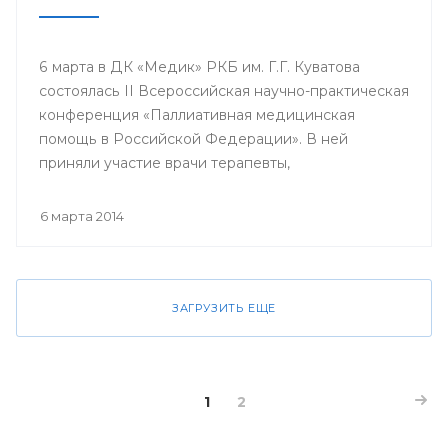
6 марта в ДК «Медик» РКБ им. Г.Г. Куватова
состоялась II Всероссийская научно-практическая
конференция «Паллиативная медицинская
помощь в Российской Федерации». В ней
приняли участие врачи терапевты,
гастроэнтерологи, гематологи, кардиологи,
неврологи, онкологи, педиатры, пульмонологи,
6 марта 2014
ревматологи, урологи, эндокринологи;
сотрудники кафедр, клинических ординаторов
профильных кафедр, врачи интерны, курсанты
ИПО БГМУ.
ЗАГРУЗИТЬ ЕЩЕ
1
2