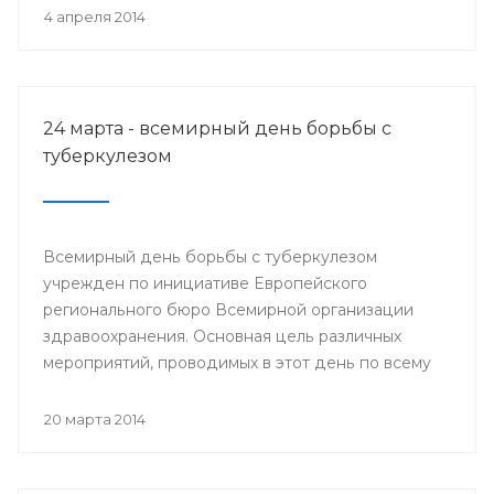
деятеля науки РСФСР.
4 апреля 2014
24 марта - всемирный день борьбы с
туберкулезом
Всемирный день борьбы с туберкулезом
учрежден по инициативе Европейского
регионального бюро Всемирной организации
здравоохранения. Основная цель различных
мероприятий, проводимых в этот день по всему
миру, привлечение внимания к данной проблеме
и информирование населения о заболевании и
20 марта 2014
мерах его профилактики.