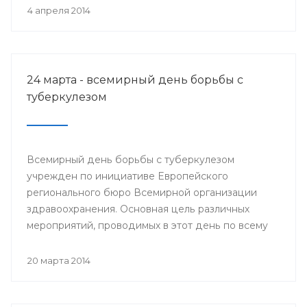
деятеля науки РСФСР.
4 апреля 2014
24 марта - всемирный день борьбы с
туберкулезом
Всемирный день борьбы с туберкулезом
учрежден по инициативе Европейского
регионального бюро Всемирной организации
здравоохранения. Основная цель различных
мероприятий, проводимых в этот день по всему
миру, привлечение внимания к данной проблеме
и информирование населения о заболевании и
20 марта 2014
мерах его профилактики.