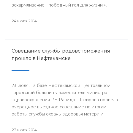
вскармливание - победный гол для жизни!»,
поскольку 2014 год является годом чемпионата
мира по футболу.
24 июля 2014
Совещание службы родовспоможения
прошло в Нефтекамске
23 июля, на базе Нефтекамской Центральной
городской больницы заместитель министра
здравоохранения РБ Ралида Шакирова провела
очередное выездное совещание по итогам
работы службы охраны здоровья матери и
ребенка за 6 месяцев 2014 года с медицинскими
организациями, курируемыми отделом
23 июля 2014