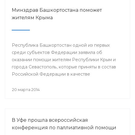
Минздрав Башкортостана поможет
жителям Крыма
Республика Башкортостан одной из первых
среди субъектов Федерации заявила об
оказании помощи жителям Республики Крым и
города Севастополь, которые приняты в состав
Российской Федерации в качестве
самостоятельных субъектов. На сегодняшний
день в республике по поручению Президента
20 марта 2014
РБ Рустэма Хамитова организована поставка
продовольствия, товаров и предметов первой
жизненной необходимости.
В Уфе прошла всероссийская
конференция по паллиативной помощи