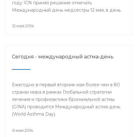
году ICN принял решение отмечать
Международный день медсестры 12 мая, в день
рождения Ф. Найтингейл, одной из
основательниц службы сестёр милосердия
12 мая 2014
Сегодня - международный астма-день
Ежегодно в первый вторник мая более чем в 80
странах мира в рамках Глобальной стратегии
лечения и профилактики бронхиальной астмы
(GINA) проводится Международный астма-день
(World Asthma Day).
6 мая 2014