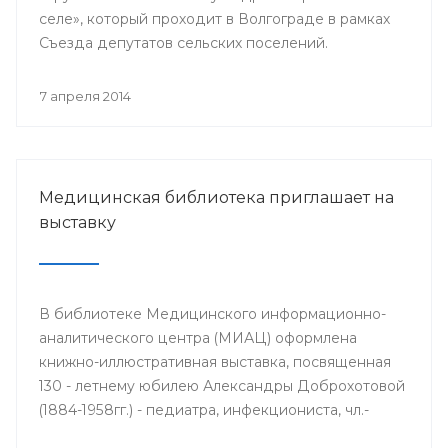
селе», который проходит в Волгограде в рамках
Съезда депутатов сельских поселений.
7 апреля 2014
Медицинская библиотека приглашает на
выставку
В библиотеке Медицинского информационно-
аналитического центра (МИАЦ) оформлена
книжно-иллюстративная выставка, посвященная
130 - летнему юбилею Александры Доброхотовой
(1884-1958гг.) - педиатра, инфекциониста, чл.-
корр. АМН СССР, профессора, заслуженного