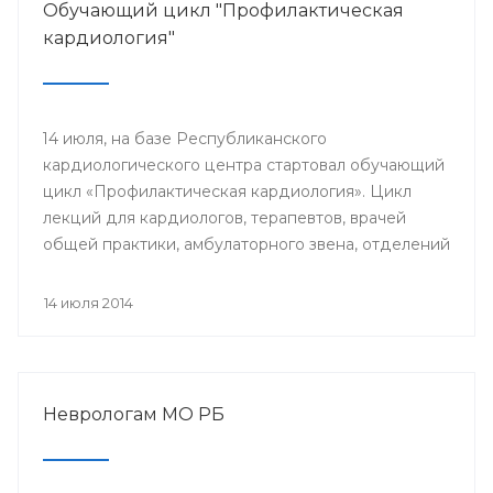
Обучающий цикл "Профилактическая
кардиология"
14 июля, на базе Республиканского
кардиологического центра стартовал обучающий
цикл «Профилактическая кардиология». Цикл
лекций для кардиологов, терапевтов, врачей
общей практики, амбулаторного звена, отделений
и кабинетов профилактики будут читать доктора
университетской клиники Лондона.
14 июля 2014
Неврологам МО РБ