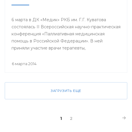
6 марта в ДК «Медик» РКБ им. Г.Г. Куватова
состоялась II Всероссийская научно-практическая
конференция «Паллиативная медицинская
помощь в Российской Федерации». В ней
приняли участие врачи терапевты,
гастроэнтерологи, гематологи, кардиологи,
неврологи, онкологи, педиатры, пульмонологи,
6 марта 2014
ревматологи, урологи, эндокринологи;
сотрудники кафедр, клинических ординаторов
профильных кафедр, врачи интерны, курсанты
ИПО БГМУ.
ЗАГРУЗИТЬ ЕЩЕ
1
2