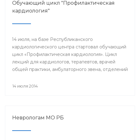
Обучающий цикл "Профилактическая
кардиология"
14 июля, на базе Республиканского
кардиологического центра стартовал обучающий
цикл «Профилактическая кардиология». Цикл
лекций для кардиологов, терапевтов, врачей
общей практики, амбулаторного звена, отделений
и кабинетов профилактики будут читать доктора
университетской клиники Лондона.
14 июля 2014
Неврологам МО РБ