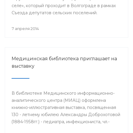
селе», который проходит в Волгограде в рамках
Съезда депутатов сельских поселений.
7 апреля 2014
Медицинская библиотека приглашает на
выставку
В библиотеке Медицинского информационно-
аналитического центра (МИАЦ) оформлена
книжно-иллюстративная выставка, посвященная
130 - летнему юбилею Александры Доброхотовой
(1884-1958гг.) - педиатра, инфекциониста, чл.-
корр. АМН СССР, профессора, заслуженного