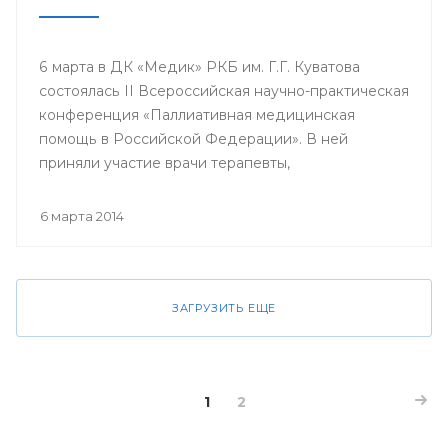
6 марта в ДК «Медик» РКБ им. Г.Г. Куватова
состоялась II Всероссийская научно-практическая
конференция «Паллиативная медицинская
помощь в Российской Федерации». В ней
приняли участие врачи терапевты,
гастроэнтерологи, гематологи, кардиологи,
неврологи, онкологи, педиатры, пульмонологи,
6 марта 2014
ревматологи, урологи, эндокринологи;
сотрудники кафедр, клинических ординаторов
профильных кафедр, врачи интерны, курсанты
ИПО БГМУ.
ЗАГРУЗИТЬ ЕЩЕ
1
2