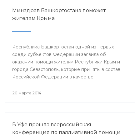
Минздрав Башкортостана поможет
жителям Крыма
Республика Башкортостан одной из первых
среди субъектов Федерации заявила об
оказании помощи жителям Республики Крым и
города Севастополь, которые приняты в состав
Российской Федерации в качестве
самостоятельных субъектов. На сегодняшний
день в республике по поручению Президента
20 марта 2014
РБ Рустэма Хамитова организована поставка
продовольствия, товаров и предметов первой
жизненной необходимости.
В Уфе прошла всероссийская
конференция по паллиативной помощи