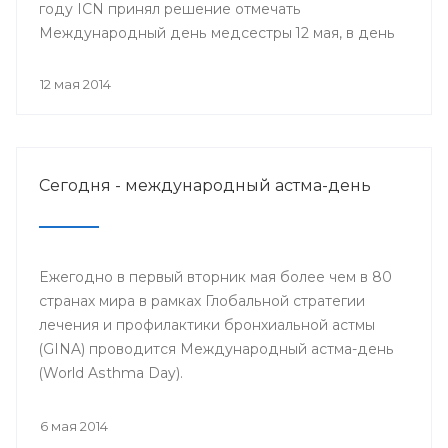
году ICN принял решение отмечать
Международный день медсестры 12 мая, в день
рождения Ф. Найтингейл, одной из
основательниц службы сестёр милосердия
12 мая 2014
Сегодня - международный астма-день
Ежегодно в первый вторник мая более чем в 80
странах мира в рамках Глобальной стратегии
лечения и профилактики бронхиальной астмы
(GINA) проводится Международный астма-день
(World Asthma Day).
6 мая 2014