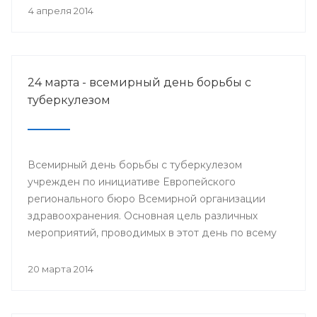
деятеля науки РСФСР.
4 апреля 2014
24 марта - всемирный день борьбы с
туберкулезом
Всемирный день борьбы с туберкулезом
учрежден по инициативе Европейского
регионального бюро Всемирной организации
здравоохранения. Основная цель различных
мероприятий, проводимых в этот день по всему
миру, привлечение внимания к данной проблеме
и информирование населения о заболевании и
20 марта 2014
мерах его профилактики.