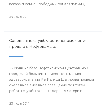
вскармливание - победный гол для жизни!»,
поскольку 2014 год является годом чемпионата
мира по футболу.
24 июля 2014
Совещание службы родовспоможения
прошло в Нефтекамске
23 июля, на базе Нефтекамской Центральной
городской больницы заместитель министра
здравоохранения РБ Ралида Шакирова провела
очередное выездное совещание по итогам
работы службы охраны здоровья матери и
ребенка за 6 месяцев 2014 года с медицинскими
организациями, курируемыми отделом
23 июля 2014