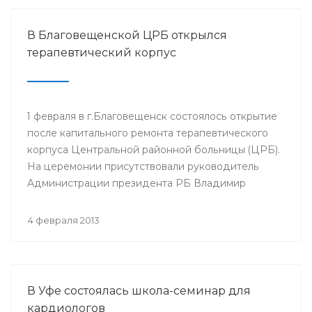
В Благовещенской ЦРБ открылся
терапевтический корпус
1 февраля в г.Благовещенск состоялось открытие
после капитального ремонта терапевтического
корпуса Центральной районной больницы (ЦРБ).
На церемонии присутствовали руководитель
Администрации президента РБ Владимир
Балабанов, министр здравоохранения РБ Георгий
Шебаев, глава администрации МР
4 февраля 2013
Благовещенский район Фарит Фазылов и другие.
В Уфе состоялась школа-семинар для
кардиологов