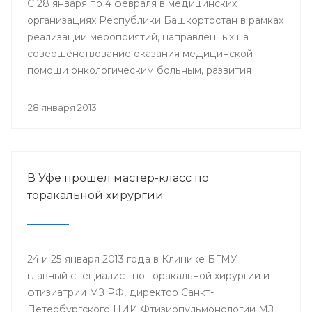
С 28 января по 4 февраля в медицинских
организациях Республики Башкортостан в рамках
реализации мероприятий, направленных на
совершенствование оказания медицинской
помощи онкологическим больным, развития
профилактического направления, а также
поддержки инициативы «Международного союза
28 января 2013
по борьбе с онкологическими заболеваниями»
будут проведены мероприятия, посвященные
Всемирному дню борьбы против рака.
В Уфе прошел мастер-класс по
торакальной хирургии
24 и 25 января 2013 года в Клинике БГМУ
главный специалист по торакальной хирургии и
фтизиатрии МЗ РФ, директор Санкт-
Петербургского НИИ Фтизиопульмонологии МЗ