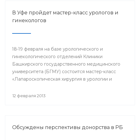
В Уфе пройдет мастер-класс урологов и
гинекологов
18-19 февраля на базе урологического и
гинекологического отделений Клиники
Башкирского государственного медицинского
университета (БГМУ) состоится мастер-класс
«Лапароскопическая хирургия в урологии и
гинекологии». Для участия в нем приглашаются
врачи урологи, хирурги, онкологи республики, а
12 февраля 2013
также интерны, клинические ординаторы,
курсанты ИПО БГМУ.
Обсуждены перспективы донорства в РБ