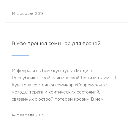
проводится с 2003 года в 38 странах мира под
патронатом Международного общества детских
14 февраля 2013
онкологов и по инициативе Международной
конфедерации организаций родителей детей,
больных раком.
В Уфе прошел семинар для врачей
14 февраля в Доме культуры «Медик»
Республиканской клинической больницы им. Г.Г.
Куватова состоялся семинар «Современные
методы терапии критических состояний,
связанных с острой потерей крови». В нем
приняли участие заместители главных врачей по
лечебной работе, акушеры-гинекологи, хирурги,
14 февраля 2013
трансфузиологи, анестезиологи-реаниматологи,
врачи палат интенсивной терапии.