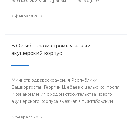
республики Минздравом РБ проводится
республиканская научно-практическая
конференция «Перспективы донорства и
6 февраля 2013
трансплантации органов в Республике
Башкортостан».
В Октябрьском строится новый
акушерский корпус
Министр здравоохранения Республики
Башкортостан Георгий Шебаев с целью контроля
и ознакомления с ходом строительства нового
акушерского корпуса выезжал в г.Октябрьский.
5 февраля 2013