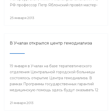
РФ профессор Петр Яблонский провёл мастер-
классы по торакальной хирургии «Хирургические
доступы в торакальной хирургии». С новыми
25 января 2013
высокотехнологичными операциями смогли
ознакомиться врачи РКБ им. Г.Г. Куватова и
Клиники БГМУ, курсанты ИПО, клинические
ординаторы, интерны и студенты старших
В Учалах открылся центр гемодиализа
курсов БГМУ.
19 января в Учалах на базе терапевтического
отделения Центральной городской больницы
состоялось открытие Центра гемодиализа. В
рамках Программы государственных гарантий
медицинскую помощь здесь будут оказывать 12
больным с хронической почечной
недостаточностью.
21 января 2013