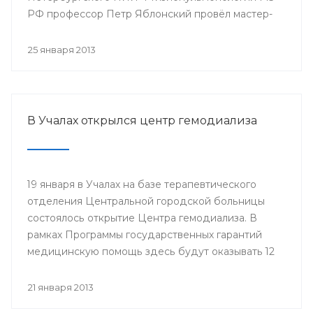
РФ профессор Петр Яблонский провёл мастер-
классы по торакальной хирургии «Хирургические
доступы в торакальной хирургии». С новыми
25 января 2013
высокотехнологичными операциями смогли
ознакомиться врачи РКБ им. Г.Г. Куватова и
Клиники БГМУ, курсанты ИПО, клинические
ординаторы, интерны и студенты старших
В Учалах открылся центр гемодиализа
курсов БГМУ.
19 января в Учалах на базе терапевтического
отделения Центральной городской больницы
состоялось открытие Центра гемодиализа. В
рамках Программы государственных гарантий
медицинскую помощь здесь будут оказывать 12
больным с хронической почечной
недостаточностью.
21 января 2013