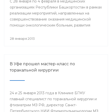
С 28 января по 4 февраля в медицинских
организациях Республики Башкортостан в рамках
реализации мероприятий, направленных на
совершенствование оказания медицинской
помощи онкологическим больным, развития
профилактического направления, а также
поддержки инициативы «Международного союза
28 января 2013
по борьбе с онкологическими заболеваниями»
будут проведены мероприятия, посвященные
Всемирному дню борьбы против рака.
В Уфе прошел мастер-класс по
торакальной хирургии
24 и 25 января 2013 года в Клинике БГМУ
главный специалист по торакальной хирургии и
фтизиатрии МЗ РФ, директор Санкт-
Петербургского НИИ Фтизиопульмонологии МЗ