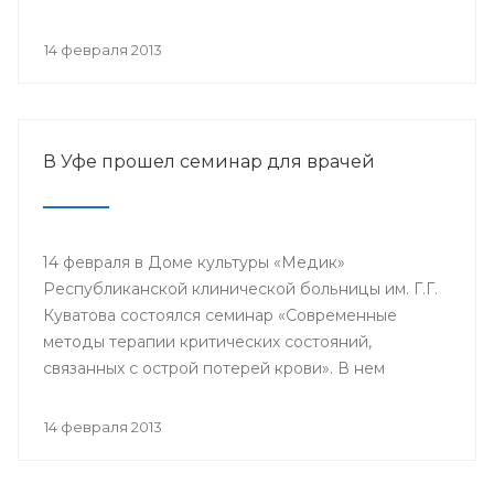
проводится с 2003 года в 38 странах мира под
патронатом Международного общества детских
14 февраля 2013
онкологов и по инициативе Международной
конфедерации организаций родителей детей,
больных раком.
В Уфе прошел семинар для врачей
14 февраля в Доме культуры «Медик»
Республиканской клинической больницы им. Г.Г.
Куватова состоялся семинар «Современные
методы терапии критических состояний,
связанных с острой потерей крови». В нем
приняли участие заместители главных врачей по
лечебной работе, акушеры-гинекологи, хирурги,
14 февраля 2013
трансфузиологи, анестезиологи-реаниматологи,
врачи палат интенсивной терапии.