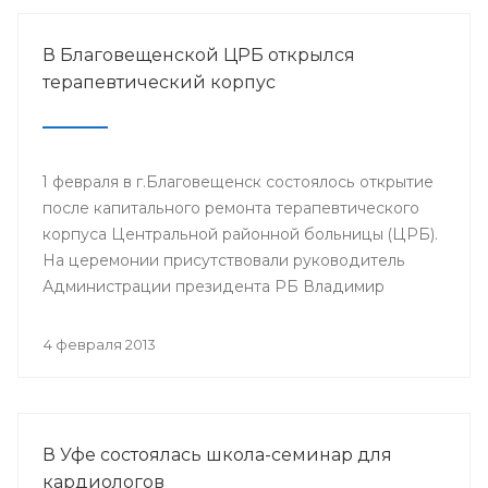
В Благовещенской ЦРБ открылся
терапевтический корпус
1 февраля в г.Благовещенск состоялось открытие
после капитального ремонта терапевтического
корпуса Центральной районной больницы (ЦРБ).
На церемонии присутствовали руководитель
Администрации президента РБ Владимир
Балабанов, министр здравоохранения РБ Георгий
Шебаев, глава администрации МР
4 февраля 2013
Благовещенский район Фарит Фазылов и другие.
В Уфе состоялась школа-семинар для
кардиологов