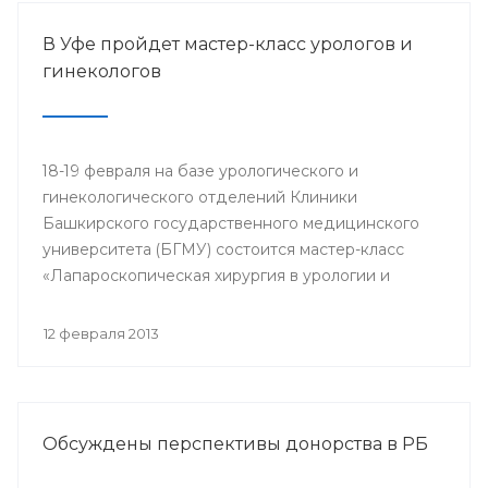
В Уфе пройдет мастер-класс урологов и
гинекологов
18-19 февраля на базе урологического и
гинекологического отделений Клиники
Башкирского государственного медицинского
университета (БГМУ) состоится мастер-класс
«Лапароскопическая хирургия в урологии и
гинекологии». Для участия в нем приглашаются
врачи урологи, хирурги, онкологи республики, а
12 февраля 2013
также интерны, клинические ординаторы,
курсанты ИПО БГМУ.
Обсуждены перспективы донорства в РБ