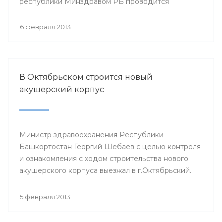
республики Минздравом РБ проводится
республиканская научно-практическая
конференция «Перспективы донорства и
6 февраля 2013
трансплантации органов в Республике
Башкортостан».
В Октябрьском строится новый
акушерский корпус
Министр здравоохранения Республики
Башкортостан Георгий Шебаев с целью контроля
и ознакомления с ходом строительства нового
акушерского корпуса выезжал в г.Октябрьский.
5 февраля 2013