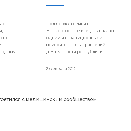
 с
Поддержка семьи в
и,
Башкортостане всегда являлась
 это
одним из традиционных и
,
приоритетных направлений
родным
деятельности республики.
,
Большое внимание уделяется
ль дня -
мероприятиям по поддержке
2 февраля 2012
ности
молодых семей, выделяются
значительные средства из
аниях, их
бюджета в виде материнского
лению,
капитала, строятся современные
третился с медицинским сообществом
итикам
медицинские центры
сопровождения беременности и
ту.
родов.