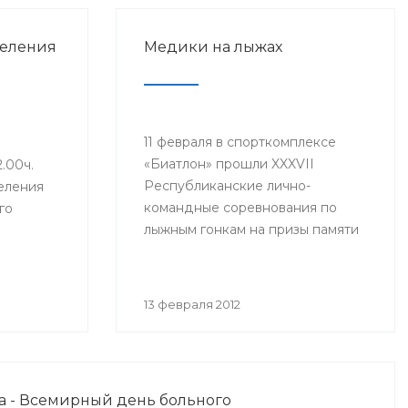
деления
Медики на лыжах
11 февраля в спорткомплексе
«Биатлон» прошли XXXVII
2.00ч.
Республиканские лично-
еления
командные соревнования по
го
лыжным гонкам на призы памяти
Ф.Ф.Кургаева среди врачей,
провизоров и среднего
иятии
медицинского персонала
тель
13 февраля 2012
учреждений здравоохранения
ния РБ
республики, студентов и
едующий
профессорско-
онологии
преподавательского состава
венного
да - Всемирный день больного
Башкирского государственного
тета