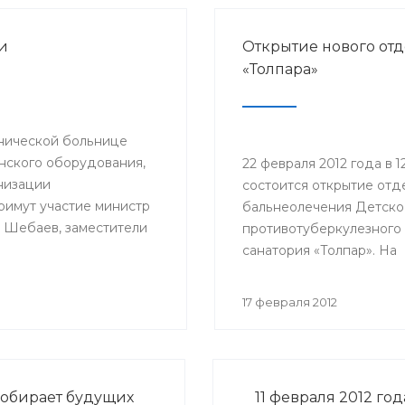
и
Открытие нового от
«Толпара»
инической больнице
инского оборудования,
22 февраля 2012 года в 1
низации
состоится открытие отд
примут участие министр
бальнеолечения Детско
 Шебаев, заместители
противотуберкулезного
и РКБ им.Г.Г.Куватова и
санатория «Толпар». На
торжественном меропр
примут участие замести
17 февраля 2012
министра здравоохране
Ралида Шакирова, зав
кафедрой фтизиопульм
Башкирского государст
обирает будущих
11 февраля 2012 го
медицинского универси