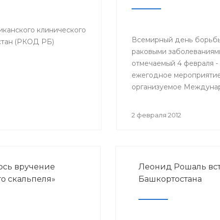
ликанского клинического
Всемирный день борьбы
стан (РКОД РБ)
раковыми заболеваниям
отмечаемый 4 февраля -
ежегодное мероприятие
организуемое Междуна
противораковым союзом
начиная с 2005 года. Це
2 февраля 2012
повышение осведомлён
общественности об
онкологических заболев
предупреждению, выяв
ось вручение
Леонид Рошаль вс
лечению и призыв к пол
го скальпеля»
Башкортостана
относиться к раку, как
политическому приорите