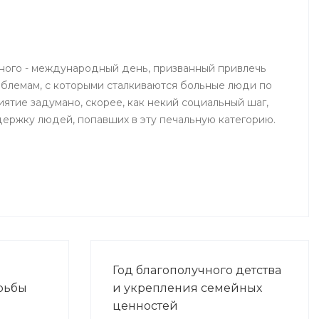
медицинского университета.
Организаторами выступили
Министерство здравоохранения
йрат
Республики Башкортостан,
ного - международный день, призванный привлечь
Республиканская организация
блемам, с которыми сталкиваются больные люди по
Башкортостана профсоюза
ятие задумано, скорее, как некий социальный шаг,
работников здравоохранения
ержку людей, попавших в эту печальную категорию.
Российской Федерации,
Башкирский государственный
медицинский университет.
-
Год благополучного детства
рьбы
и укрепления семейных
ценностей