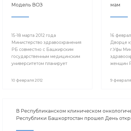
Модель ВОЗ
мам
15-18 марта 2012 года
16 феврал
Министерство здравоохранения
Дворце к
РБ совместно с Башкирским
г.Уфы Ми
государственным медицинским
здравоох
университетом планирует
женщин Р
проведение Уфимской
Форум «Б
Молодежной Модели
10 февраля 2012
9 февраля
Всемирной Организации
Здравоохранения (ВОЗ).
В Республиканском клиническом онкологич
Республики Башкортостан прошел День откр