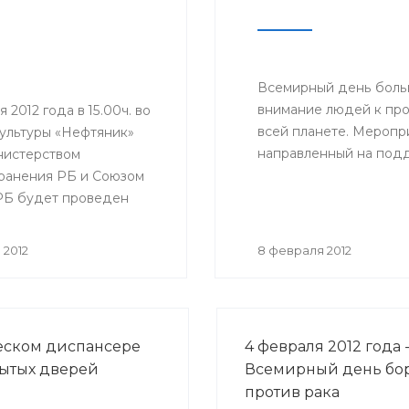
(БГМУ) Ханиф Аминев,
заведующий кафедрой
педиатрии ИПО БГМУ А
Муталов и другие.
Всемирный день боль
внимание людей к про
я 2012 года в 15.00ч. во
всей планете. Меропри
ультуры «Нефтяник»
направленный на подд
нистерством
ранения РБ и Союзом
Б будет проведен
удущие мамы».
 2012
8 февраля 2012
еском диспансере
4 февраля 2012 года 
ытых дверей
Всемирный день бо
против рака