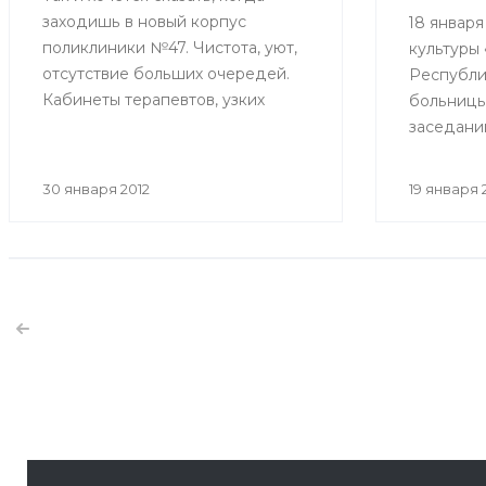
заходишь в новый корпус
18 января
поликлиники №47. Чистота, уют,
культуры
отсутствие больших очередей.
Республи
Кабинеты терапевтов, узких
больницы 
специалистов, процедурные
заседани
радуют глаз выполненным в
Республи
светлых тонах дизайном,
состояло
30 января 2012
19 января 
современным медицинским
вручение 
17 января 2012
оборудованием.
Изменились критерии регистрации новоро
С 2012 года согласно приказа Минздравсоцразвития 
декабря 2011 года вступили в действие новые крите
новорожденных, рекомендованные Всемирной орга