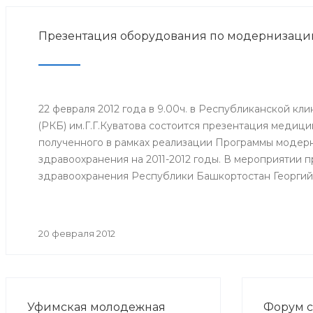
Презентация оборудования по модернизаци
22 февраля 2012 года в 9.00ч. в Республиканской кл
(РКБ) им.Г.Г.Куватова состоится презентация медиц
полученного в рамках реализации Программы модер
здравоохранения на 2011-2012 годы. В мероприятии 
здравоохранения Республики Башкортостан Георгий
главного врача, заведующие отделениями, сотрудник
другие.
20 февраля 2012
Уфимская молодежная
Форум с