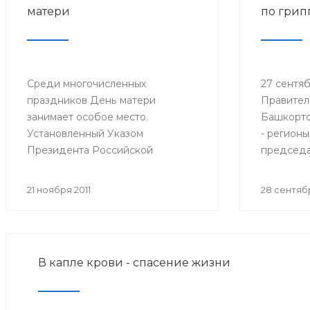
матери
по грип
Среди многочисленных
27 сентябр
праздников День матери
Правител
занимает особое место.
Башкорто
Установленный Указом
- регионы
Президента Российской
председа
Федерации № 120 от 30 января
санитарн
1998 года, он празднуется в
Федераци
21 ноября 2011
28 сентябр
последнее воскресенье ноября,
Федераль
воздавая должное материнскому
надзору 
труду и их бескорыстной жертве
потребит
ради блага своих детей.
Онищенко
В капле крови - спасение жизни
селектор
Федераль
надзору 