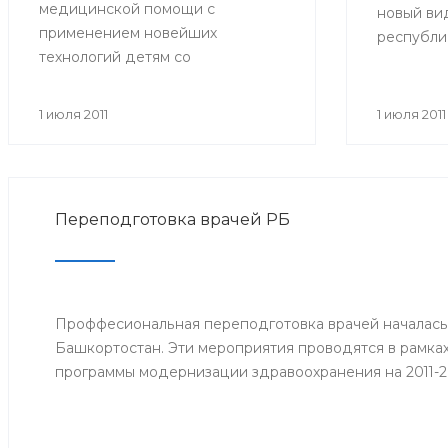
медицинской помощи с
новый вид
применением новейших
республи
технологий детям со
больничн
злокачественными
образца. 
новообразованиями. В
прежних:
1 июля 2011
1 июля 2011
совещании приняли участие
имеют фор
министр здравоохранения РБ и
желтые по
сотрудники отдела охраны
центре р
здоровья материнства и детства
Фонда со
Переподготовка врачей РБ
Министерства здравоохранения
кроме тог
РБ. Встреча состоялась 29 июня.
которые 
работодат
дата прие
Проффесиональная переподготовка врачей началась
страхово
Башкортостан. Эти мероприятия проводятся в рамка
заработок
программы модернизации здравоохранения на 2011-2