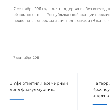
потребит
человека 
7 сентября 2011 года для поддержания безвозмездн
эпидемио
её компонентов в Республиканской станции перелив
по грипп
проведена донорская акция под девизом «В капле кр
прививоч
гриппа в 
годов».
7 сентября 2011
В Уфе отметили всемирный
На терр
день физкультурника
Красноу
открыта