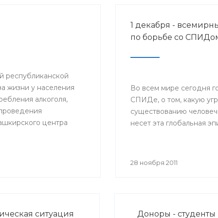
1 декабря - всемирн
по борьбе со СПИДо
ий республиканской
а жизни у населения
Во всем мире сегодня г
ебления алкоголя,
СПИДе, о том, какую уг
и проведения
существованию человеч
ашкирского центра
несет эта глобальная э
вали
браз жизни».
28 ноября 2011
ческая ситуация
Доноры - студенты