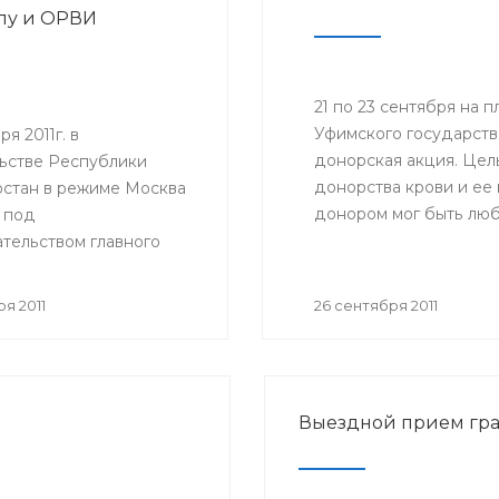
пу и ОРВИ
21 по 23 сентября на
Уфимского государств
я 2011г. в
донорская акция. Цел
ьстве Республики
донорства крови и ее
стан в режиме Москва
донором мог быть люб
 под
состоянию здоровья.
тельством главного
ого врача Российской
и, руководителя
я 2011
26 сентября 2011
ной службы по
в сфере защиты прав
елей Геннадия
 состоялось
Выездной прием гр
ное совещание
ной службы по
в сфере защиты прав