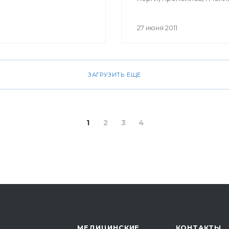
маточного молочка, пче
яда, воска можно и в Уф
27 июня 2011
ЗАГРУЗИТЬ ЕЩЕ
1
2
3
4
МЕДИЦИНСКИЕ
КОНТАКТЫ