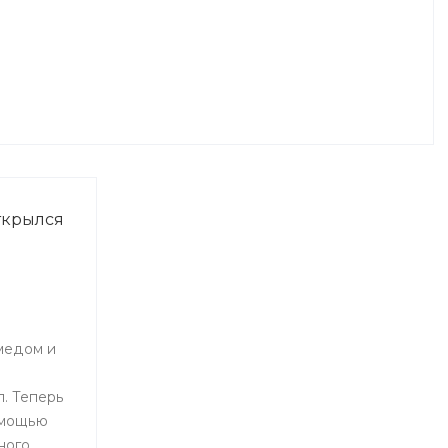
ткрылся
медом и
. Теперь
омощью
ного