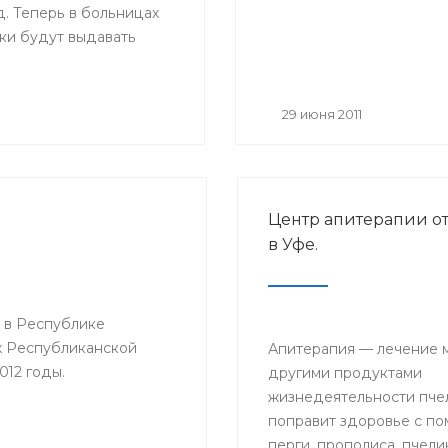
. Теперь в больницах
ки будут выдавать
ые листы нового
Основное их отличие от
 размер — бланки
29 июня 2011
мат А4, цвет — светло-
ля на голубом поле, в
азмещается логотип
циального страхования;
Центр апитерапии о
о, добавлены поля,
в Уфе.
будет заполнять сам
ель: место работы,
ма на работу,
 в Республике
й стаж и средний
х Республиканской
.
Апитерапия — лечение 
012 годы.
другими продуктами
жизнедеятельности пчел
поправит здоровье с п
перги, прополиса, пчели