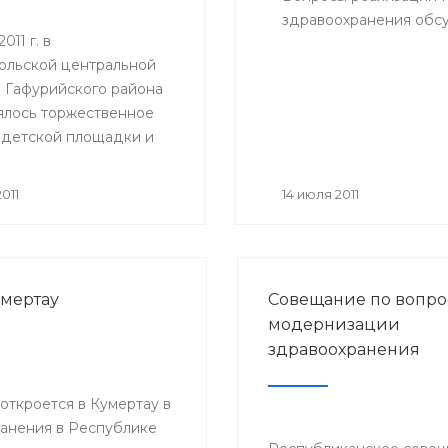
здравоохранения обсу
011 г. в
ольской центральной
 Гафурийского района
ялось торжественное
 детской площадки и
анной игровой комнаты
м отделении.
011
14 июля 2011
умертау
Совещание по вопро
модернизации
здравоохранения
ткроется в Кумертау в
анения в Республике