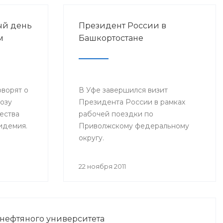
ый день
Президент России в
м
Башкортостане
оворят о
В Уфе завершился визит
розу
Президента России в рамках
ества
рабочей поездки по
пидемия.
Приволжскому федеральному
округу.
22 ноября 2011
 нефтяного университета