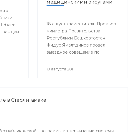
медицинскими округами
истр
блики
18 августа заместитель Премьер-
 Шебаев
министра Правительства
 граждан
Республики Башкортостан
Фидус Ямалтдинов провел
выездное совещание по
вопросам реализации
Программы модернизации
19 августа 2011
здравоохранения Республики
Башкортостан на 2011-2012 годы.
ие в Стерлитамаке
Республиканской программы модернизации системы