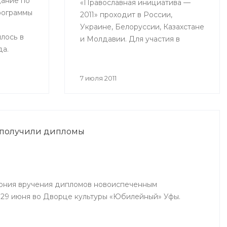
ание по
«Православная инициатива —
рограммы
2011» проходит в России,
Украине, Белоруссии, Казахстане
лось в
и Молдавии. Для участия в
да.
конкурсе принимаются проекты
ринимали
действующих социальных
рства
программ, с помощью которых
7 июля 2011
авы
происходит объединение
й,
общества вокруг православных
дители
ценностей.
ий
 получили дипломы
инского,
чинского
ония вручения дипломов новоиспеченным
29 июня во Дворце культуры «Юбилейный» Уфы.