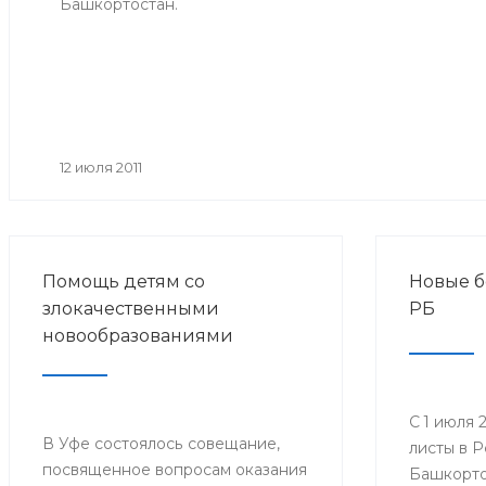
Башкортостан.
12 июля 2011
Помощь детям со
Новые б
злокачественными
РБ
новообразованиями
С 1 июля 
В Уфе состоялось совещание,
листы в 
посвященное вопросам оказания
Башкорто