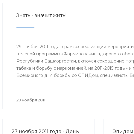
Знать - значит жить!
29 ноября 2011 года в рамках реализации мероприят
целевой программы «Формирование здорового образ
Республики Башкортостан, включая сокращение потр
табака и борьбу с наркоманией, на 2011-2015 годы» 
Всемирного дня борьбы со СПИДом, специалисты Б
медицинской профилактики Минздрава РБ организо
межведомственную акцию «Мы выбираем здоровый о
29 ноября 2011
27 ноября 2011 года - День
Эпидеми