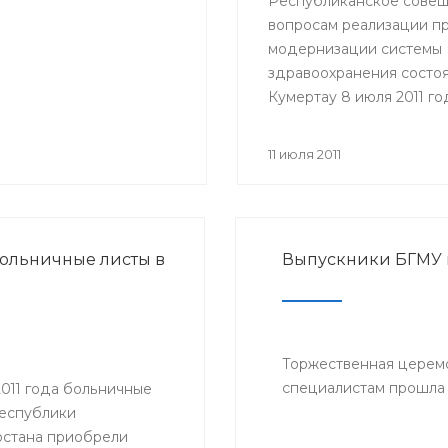
Республиканское совещ
вопросам реализации п
модернизации системы
здравоохранения состоя
Кумертау 8 июля 2011 го
Участие в совещании п
представители Министе
11 июля 2011
здравоохранения РБ, гл
районных администраци
главные врачи и руково
медицинских учрежден
ольничные листы в
Выпускники БГМУ
Мелеузовского, Зианчур
Куюргазинского и Кугар
районов Республики
Башкортостан.
Торжественная церем
специалистам прошла 
2011 года больничные
Республики
стана приобрели