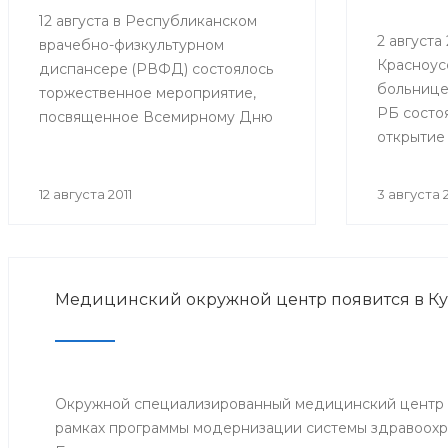
12 августа в Республиканском
2 августа 2
врачебно-физкультурном
Красноус
диспансере (РВФД) состоялось
больнице
торжественное мероприятие,
РБ состо
посвященное Всемирному Дню
открытие
физкультурника. В мероприятии
оборудов
приняли участие представители
в детско
Министерства здравоохранения
12 августа 2011
3 августа 2
Республики Башкортостан,
руководство и медицинский
персонал РВФД, представители
Центра развития спорта г.Уфы,
Медицинский окружной центр появится в К
известные спортсмены
республики, а также дети и их
родители.
Окружной специализированный медицинский центр о
рамках программы модернизации системы здравоохр