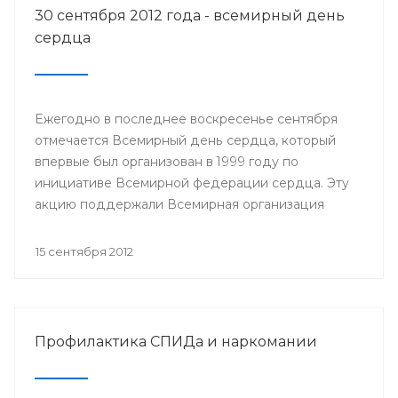
30 сентября 2012 года - всемирный день
сердца
Ежегодно в последнее воскресенье сентября
отмечается Всемирный день сердца, который
впервые был организован в 1999 году по
инициативе Всемирной федерации сердца. Эту
акцию поддержали Всемирная организация
здравоохранения, ЮНЕСКО и другие значимые
организации.
15 сентября 2012
Профилактика СПИДа и наркомании