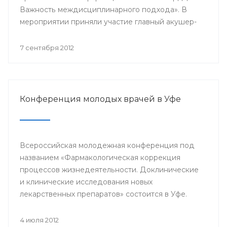
Важность междисциплинарного подхода». В
мероприятии приняли участие главный акушер-
гинеколог Минздрава РБ Азамат Файзуллин,
заместитель начальника Управления
7 сентября 2012
здравоохранения по детству и
родовспоможению Администрации ГО г.Уфа
Эльвина Хусаинова, д.м.н., профессор,
заведующий кафедрой акушерства и
Конференция молодых врачей в Уфе
гинекологии БГМУ Василий Кулавский,
профессора ведущих клиник Москвы: Рафаэль
Оганов, Виктория Мычка, Вера Балан, акушеры-
гинекологи, детские гинекологи, кардиологи,
Всероссийская молодежная конференция под
эндокринологи, врачи общей практики,
названием «Фармакологическая коррекция
терапевты, сотрудники профильных кафедр
процессов жизнедеятельности. Доклинические
БГМУ.
и клинические исследования новых
лекарственных препаратов» состоится в Уфе.
4 июля 2012