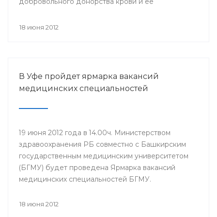
добровольного донорства крови и ее
компонентов, прошла Всероссийская
информационная акция «Спасибо, донор!»,
18 июня 2012
приуроченная к Всемирному дню донора крови.
В Уфе пройдет ярмарка вакансий
медицинских специальностей
19 июня 2012 года в 14.00ч. Министерством
здравоохранения РБ совместно с Башкирским
государственным медицинским университетом
(БГМУ) будет проведена Ярмарка вакансий
медицинских специальностей БГМУ.
Мероприятие проводится в целях обеспечения
лечебно-профилактических учреждений (ЛПУ)
18 июня 2012
республики молодыми специалистами. Для