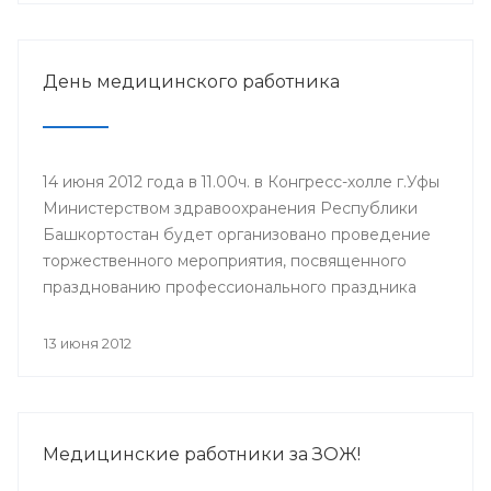
участия в нем приглашаются главные врачи ЛПУ,
врачи-интерны, клинические ординаторы,
выпускники 2012 года.
День медицинского работника
14 июня 2012 года в 11.00ч. в Конгресс-холле г.Уфы
Министерством здравоохранения Республики
Башкортостан будет организовано проведение
торжественного мероприятия, посвященного
празднованию профессионального праздника
Дня медицинского работника (17 июня). Для
участия в мероприятии приглашены
13 июня 2012
руководители учреждений здравоохранения,
Управления здравоохранения Администрации
ГО г.Уфа, образовательных учреждений и
государственных унитарных предприятий,
Медицинские работники за ЗОЖ!
ветераны системы здравоохранения.