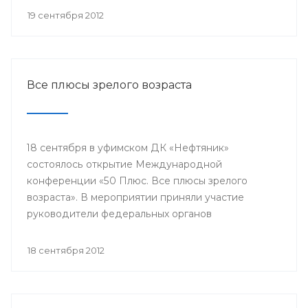
репродуктивного здоровья женщин и питание
19 сентября 2012
недоношенных детей».
Все плюсы зрелого возраста
18 сентября в уфимском ДК «Нефтяник»
состоялось открытие Международной
конференции «50 Плюс. Все плюсы зрелого
возраста». В мероприятии приняли участие
руководители федеральных органов
исполнительной власти, органов местного
самоуправления, представители международных
18 сентября 2012
и общероссийских общественных организаций,
гости из Канады, Швейцарии, Греции, Эквадора,
Ирана и других стран.