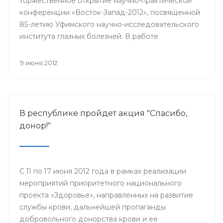
торжественное открытие научно-практической
конференции «Восток-Запад-2012», посвященной
85-летию Уфимского научно-исследовательского
института глазных болезней. В работе
конференции принимают участие более 500
ведущих офтальмологов России и мира.
9 июня 2012
В республике пройдет акция "Спасибо,
донор!"
С 11 по 17 июня 2012 года в рамках реализации
мероприятий приоритетного национального
проекта «Здоровье», направленных на развитие
службы крови, дальнейшей пропаганды
добровольного донорства крови и ее