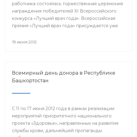
работника состоялась торжественная церемония
награждения победителей XI Всероссийского
конкурса «Лучший врач года». Всероссийская
премия «Лучший врач года» присуждается уже
одиннадцатый год. В 33-х номинациях за звание
лучшего боролись специалисты со всей страны.
19 июня 2012
Всероссийской премии в разных номинациях
удостоились и медицинские работники
Республики Башкортостан.
Всемирный день донора в Республике
Башкортостан
С 11 по 17 июня 2012 года в рамках реализации
мероприятий приоритетного национального
проекта «Здоровье», направленных на развитие
службы крови, дальнейшей пропаганды