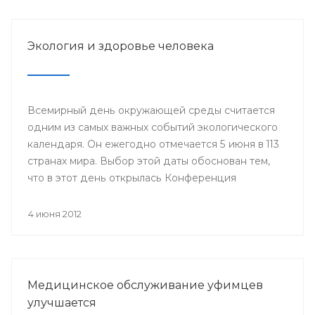
Году благополучного детства и укрепления
семейных ценностей.
Экология и здоровье человека
Всемирный день окружающей среды считается
одним из самых важных событий экологического
календаря. Он ежегодно отмечается 5 июня в 113
странах мира. Выбор этой даты обоснован тем,
что в этот день открылась Конференция
Организации Объединенных Наций по
проблемам окружающей человека среды
4 июня 2012
(Стокгольм, 1972 год), за которой последовало
создание Программы Организации
Объединенных Наций по окружающей среде
(ЮНЕП).
Медицинское обслуживание уфимцев
улучшается