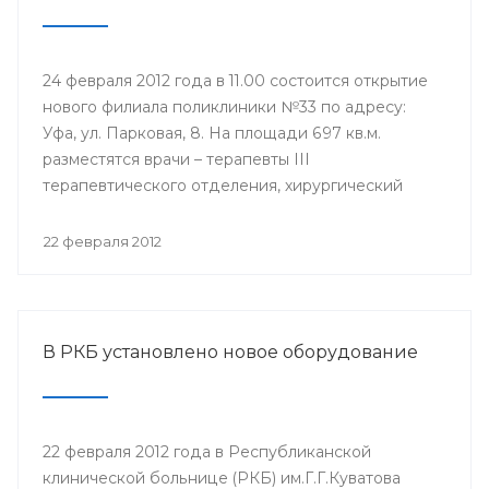
24 февраля 2012 года в 11.00 состоится открытие
нового филиала поликлиники №33 по адресу:
Уфа, ул. Парковая, 8. На площади 697 кв.м.
разместятся врачи – терапевты III
терапевтического отделения, хирургический
кабинет, кабинеты инфекциониста, окулиста,
невролога, физиотерапевтическое отделение,
22 февраля 2012
оснащенные современной техникой. Новый
филиал будет оказывать медицинские услуги
уфимцам, которые ранее обращались в бывшую
Городскую клиническую больницу №6.
В РКБ установлено новое оборудование
22 февраля 2012 года в Республиканской
клинической больнице (РКБ) им.Г.Г.Куватова