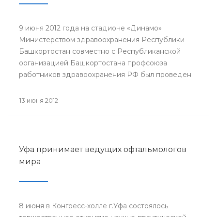
9 июня 2012 года на стадионе «Динамо»
Министерством здравоохранения Республики
Башкортостан совместно с Республиканской
организацией Башкортостана профсоюза
работников здравоохранения РФ был проведен
легкоатлетический кросс среди работников
отрасли здравоохранения, посвященный Дню
13 июня 2012
медицинского работника и Году благополучного
детства и укрепления семейных ценностей.
Мероприятие организовано для привлечения к
систематическим занятиям физической культурой
Уфа принимает ведущих офтальмологов
и спортом, укрепления здоровья работников
мира
сферы здравоохранения.
8 июня в Конгресс-холле г.Уфа состоялось