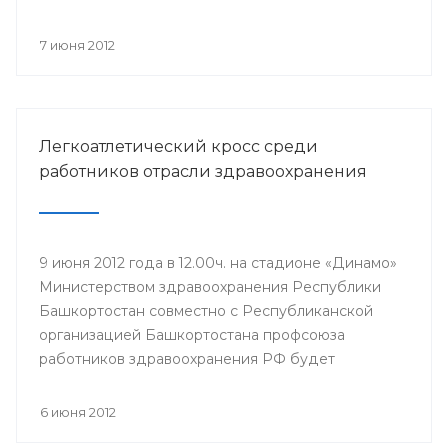
компонентов, проводится Всероссийская
информационная акция «Спасибо, донор!»,
7 июня 2012
приуроченная к Всемирному дню донора крови.
Легкоатлетический кросс среди
работников отрасли здравоохранения
9 июня 2012 года в 12.00ч. на стадионе «Динамо»
Министерством здравоохранения Республики
Башкортостан совместно с Республиканской
организацией Башкортостана профсоюза
работников здравоохранения РФ будет
проведен легкоатлетический кросс среди
работников отрасли здравоохранения,
6 июня 2012
посвященный Дню медицинского работника и