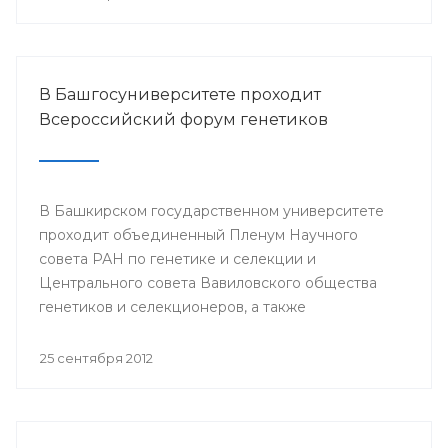
В Башгосуниверситете проходит
Всероссийский форум генетиков
В Башкирском государственном университете
проходит объединенный Пленум Научного
совета РАН по генетике и селекции и
Центрального совета Вавиловского общества
генетиков и селекционеров, а также
Всероссийская школа-конференция молодых
ученых «Актуальные проблемы генетики
25 сентября 2012
человека, растений и микроорганизмов».