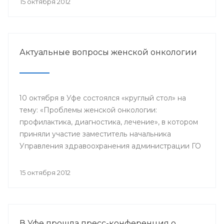
15 октября 2012
гинекологического отделения РКБ им. Г.Г.
Куватова.
Актуальные вопросы женской онкологии
10 октября в Уфе состоялся «круглый стол» на
тему: «Проблемы женской онкологии:
профилактика, диагностика, лечение», в котором
приняли участие заместитель начальника
Управления здравоохранения администрации ГО
г.Уфа Эльвина Хусаинова, заведующий
отделением операционной гинекологии
15 октября 2012
Республиканского клинического онкологического
диспансера Василий Пушкарев, член -
корреспондент Ассоциации онкологов РБ
Шамиль Ганцев, главный врач Городского центра
В Уфе прошла пресс-конференция о