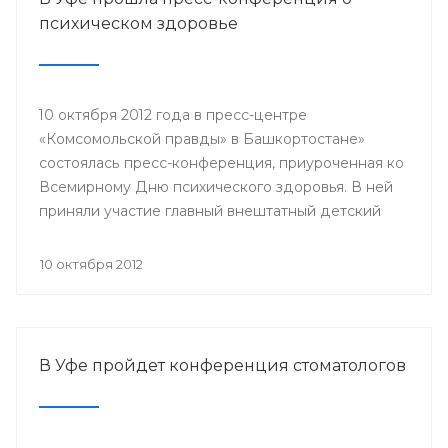
медицинской профилактики Сара Ахтямова,
психическом здоровье
представители клиник «Здоровье женщины»,
«Мой доктор», «Будь здоров», «Мать и дитя» и
другие.
10 октября 2012 года в пресс-центре
«Комсомольской правды» в Башкортостане»
состоялась пресс-конференция, приуроченная ко
Всемирному Дню психического здоровья. В ней
приняли участие главный внештатный детский
психиатр Минздрава РБ, заведующий кафедрой
психиатрии и наркологии БГМУ Владимир
10 октября 2012
Юлдашев, главный врач Республиканского
клинического психотерапевтического центра
Ильгиз Тимербулатов, заместитель главного врача
Республиканской психиатрической больницы №1
В Уфе пройдет конференция стоматологов
Минздрава РБ Фанзиля Мустафина.