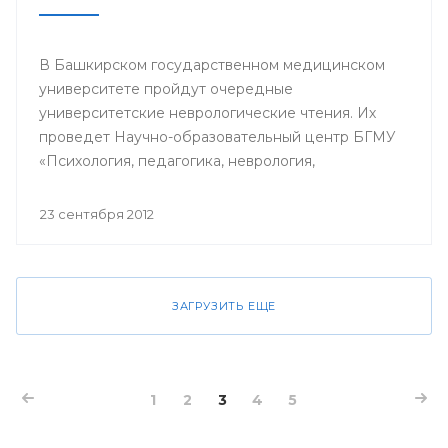
В Башкирском государственном медицинском
университете пройдут очередные
университетские неврологические чтения. Их
проведет Научно-образовательный центр БГМУ
«Психология, педагогика, неврология,
нейрореабилитация» под руководством
профессора Лейлы Ахмадеевой. В числе лекторов
23 сентября 2012
— преподаватели вуза и ведущий
нейрореабилитолог США доктор Синди
Робинсон.
ЗАГРУЗИТЬ ЕЩЕ
1
2
3
4
5