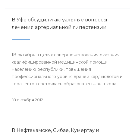
Медицинским Университетом при поддержке
Минздрава РБ и Национальной Федерации
Массажистов (г.Москва).
В Уфе обсудили актуальные вопросы
лечения артериальной гипертензии
18 октября в целях совершенствования оказания
квалифицированной медицинской помощи
населению республики, повышения
профессионального уровня врачей кардиологов и
терапевтов состоялась образовательная школа-
семинар «Артериальная гипертензия - врач,
больной, болезнь».
18 октября 2012
В Нефтекамске, Сибае, Кумертау и