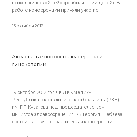
психологической нейрореабилитации детей». В
работе конференции приняли участие
заместитель министра здравоохранения РБ
Ралида Шакирова, главный внештатный
15 октября 2012
специалист по педагогической работе
Минздрава РБ Гузель Хасанова, заведующая
кафедрой коррекционной педагогики Института
развития образования РБ Эльза Абуталипова, а
Актуальные вопросы акушерства и
также врачи, психологи, педагоги, дефектологи
гинекологии
республики и Москвы.
19 октября 2012 года в ДК «Медик»
Республиканской клинической больницы (РКБ)
им. Г.Г. Куватова под председательством
министра здравоохранения РБ Георгия Шебаева
состоится научно-практическая конференция
«Актуальные вопросы акушерства и гинекологии»,
посвященная 50-летнему юбилею