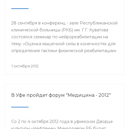
28 сентября в конференц - зале Республиканской
клинической больницы (РКБ) им. Г.Г. Куватова
состоялся семинар по нейрореабилитации на
тему: «Оценка мышечной силы в конечностях для
определения тактики физической реабилитации»
с участием ведущего нейрореабилитолога США
Синди Робинсон.
1 октября 2012
В Уфе пройдет форум "Медицина - 2012"
Со 2 по 4 октября 2012 года в уфимском Дворце
культуры «Нефтяник» Минздравом РБ будет