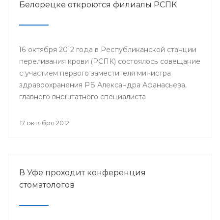
Белорецке откроются филиалы РСПК
16 октября 2012 года в Республиканской станции
переливания крови (РСПК) состоялось совещание
с участием первого заместителя министра
здравоохранения РБ Александра Афанасьева,
главного внештатного специалиста
трансфузиолога Минздрава РБ, главного врача
РСПК Урала Султанбаева, главных врачей и
17 октября 2012
заведующих отделениями переливания крови
центральных городских больниц городов
Нефтекамск, Сибай, Кумертау и Центральной
городской клинической больницы Белорецка.
В Уфе проходит конференция
стоматологов