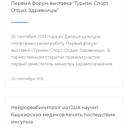
Первый форум-выставка "Туризм. Спорт.
Отдых. Здравницы"
25 сентября 2012 года во Дворце культуры
«Нефтяник» начал работу Первый форум-
выставка «Туризм. Спорт. Отдых. Здравницы». В
торжественном открытии приняли участие
первый заместитель министра здравоохранения
РБ Александр Афанасьев, председатель
Госкомитета РБ по предпринимательству и
25 сентября 2012
туризму Руслан Кинзикеев, заместитель
министра молодежной политики и спорта РБ
Руслан Бикимбетов, председатель Союза
туриндустрии Башкортостана Кинья Кускильдин
Нейрореабилитолог из США научит
и другие.
башкирских медиков лечить последствия
инсульта