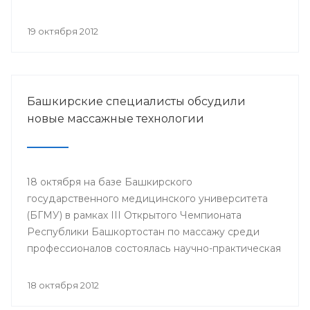
акушерства и гинекологии», посвященная 50-
летнему юбилею гинекологического отделения
19 октября 2012
РКБ им. Г.Г. Куватова.
Башкирские специалисты обсудили
новые массажные технологии
18 октября на базе Башкирского
государственного медицинского университета
(БГМУ) в рамках III Открытого Чемпионата
Республики Башкортостан по массажу среди
профессионалов состоялась научно-практическая
конференция «Новые массажные технологии».
Мероприятие организовано «Ассоциацией
18 октября 2012
массажистов РБ», Башкирским Государственным