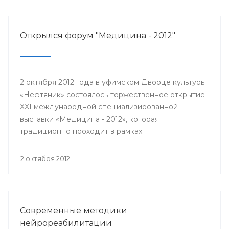
Открылся форум "Медицина - 2012"
2 октября 2012 года в уфимском Дворце культуры
«Нефтяник» состоялось торжественное открытие
XXI международной специализированной
выставки «Медицина - 2012», которая
традиционно проходит в рамках
республиканского медицинского форума.
Соорганизаторами масштабного мероприятия
2 октября 2012
традиционно выступили Министерство
здравоохранения Республики Башкортостан, ГУП
«Медтехника» и выставочный центр «Башэкспо».
Современные методики
нейрореабилитации