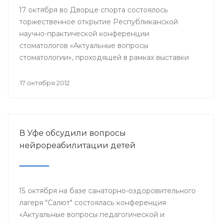
17 октября во Дворце спорта состоялось
торжественное открытие Республиканской
научно-практической конференции
стоматологов «Актуальные вопросы
стоматологии», проходящей в рамках выставки
стоматологического оборудования и материалов
«Дентал-Экспо. Стоматология Урала - 2012».
17 октября 2012
Организаторами мероприятия выступили
Министерство здравоохранения РБ,
стоматологическая Ассоциация РБ, Башкирский
государственный медицинский университет и
В Уфе обсудили вопросы
другие.
нейрореабилитации детей
15 октября на базе санаторно-оздоровительного
лагеря "Салют" состоялась конференция
«Актуальные вопросы педагогической и