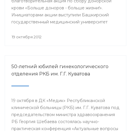
благотворительная акция по сбору донорской
крови «Больше доноров - больше жизни!».
Инициаторами акции выступили Башкирский
государственный медицинский университет
совместно с Республиканской станцией
переливания крови, профкомами БГМУ и УГНТУ.
19 октября 2012
50-летний юбилей гинекологического
отделения РКБ им. Г.Г. Куватова
19 октября в ДК «Медик» Республиканской
клинической больницы (РКБ) им. Г.Г. Куватова под
председательством министра здравоохранения
РБ Георгия Шебаева состоялась научно-
практическая конференция «Актуальные вопросы