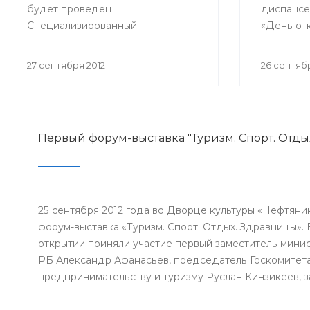
будет проведен
диспансе
Специализированный
«День от
республиканский медицинский
посвяще
форум «Медицина - 2012».
дню пожи
27 сентября 2012
26 сентябр
Первый форум-выставка "Туризм. Спорт. Отды
25 сентября 2012 года во Дворце культуры «Нефтяни
форум-выставка «Туризм. Спорт. Отдых. Здравницы».
открытии приняли участие первый заместитель мини
РБ Александр Афанасьев, председатель Госкомитет
предпринимательству и туризму Руслан Кинзикеев, 
молодежной политики и спорта РБ Руслан Бикимбет