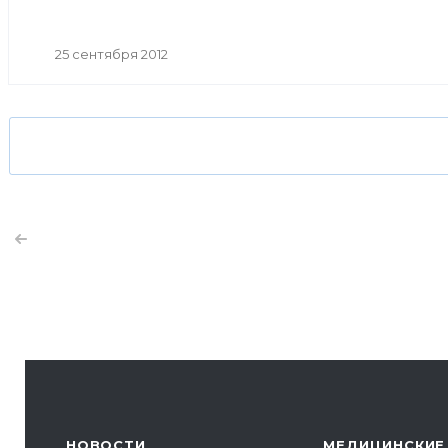
Союза туриндустрии Башкортостана Кинья Кускильди
25 сентября 2012
НОВОСТИ
МЕДИЦИНСКИЕ