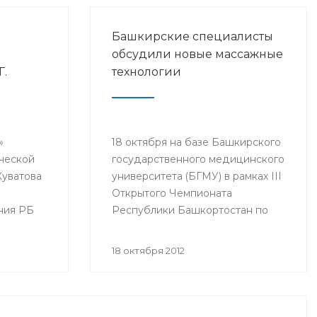
Башкирские специалисты
обсудили новые массажные
Г.
технологии
»
18 октября на базе Башкирского
ческой
государственного медицинского
Куватова
университета (БГМУ) в рамках III
м
Открытого Чемпионата
ния РБ
Республики Башкортостан по
ялась
массажу среди профессионалов
состоялась научно-практическая
18 октября 2012
ые
конференция «Новые массажные
технологии». Мероприятие
ная 50-
организовано «Ассоциацией
массажистов РБ», Башкирским