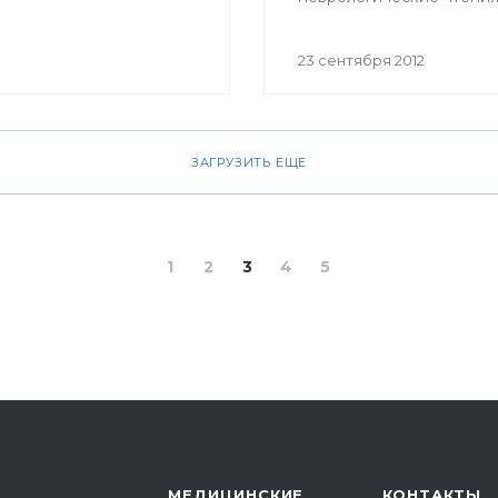
н и другие.
проведет Научно-
образовательный цент
23 сентября 2012
«Психология, педагогика
неврология,
нейрореабилитация» п
руководством профессо
ЗАГРУЗИТЬ ЕЩЕ
Лейлы Ахмадеевой. В ч
лекторов — преподавате
и ведущий нейрореабил
США доктор Синди Роб
1
2
3
4
5
МЕДИЦИНСКИЕ
КОНТАКТЫ