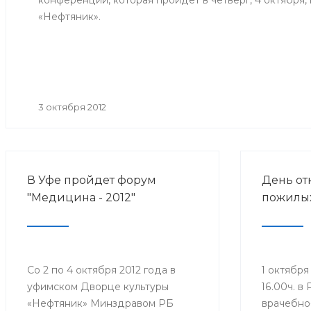
конференции, которая пройдет в четверг, 4 октября,
психиатрической больницы №1
«Нефтяник».
Минздрава РБ Фанзиля
Мустафина.
3 октября 2012
В Уфе пройдет форум
День от
"Медицина - 2012"
пожилы
Со 2 по 4 октября 2012 года в
1 октября
уфимском Дворце культуры
16.00ч. в
«Нефтяник» Минздравом РБ
врачебно