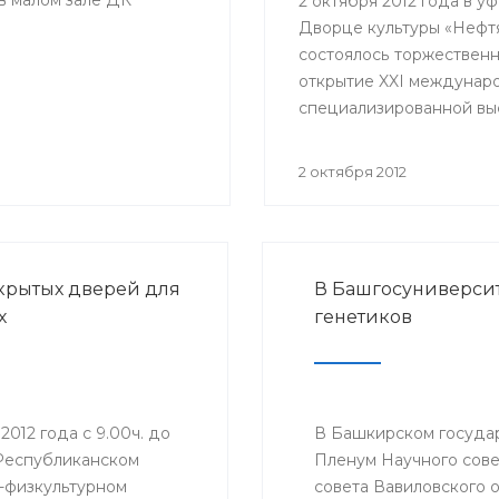
 в малом зале ДК
2 октября 2012 года в у
Дворце культуры «Нефт
состоялось торжествен
открытие XXI междунар
специализированной вы
«Медицина - 2012», кото
традиционно проходит 
2 октября 2012
республиканского
медицинского форума.
Соорганизаторами масш
мероприятия традицио
крытых дверей для
В Башгосуниверси
выступили Министерств
х
генетиков
здравоохранения Респу
Башкортостан, ГУП
«Медтехника» и выстав
центр «Башэкспо».
 2012 года с 9.00ч. до
В Башкирском госуда
 Республиканском
Пленум Научного сове
-физкультурном
совета Вавиловского 