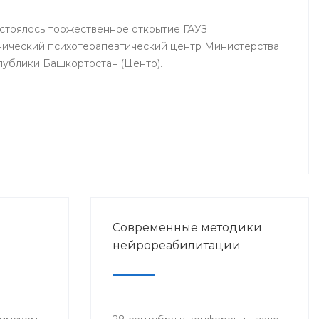
Шамиль Ганцев, главный врач
Городского центра медицинской
остоялось торжественное открытие ГАУЗ
профилактики Сара Ахтямова,
нический психотерапевтический центр Министерства
представители клиник
ублики Башкортостан (Центр).
«Здоровье женщины», «Мой
доктор», «Будь здоров», «Мать и
дитя» и другие.
Современные методики
нейрореабилитации