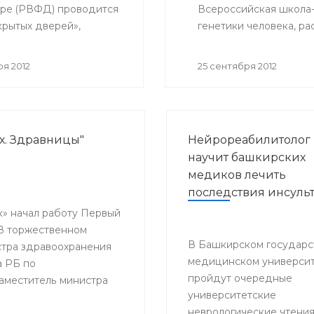
ре (РВФД) проводится
Всероссийская школа
крытых дверей»,
генетики человека, ра
нный Международному
лых людей.
я 2012
25 сентября 2012
х. Здравницы"
Нейрореабилитолог
научит башкирских
медиков лечить
последствия инсуль
к» начал работу Первый
 В торжественном
В Башкирском государс
стра здравоохранения
медицинском универси
а РБ по
пройдут очередные
заместитель министра
университетские
ов, председатель
неврологические чтения