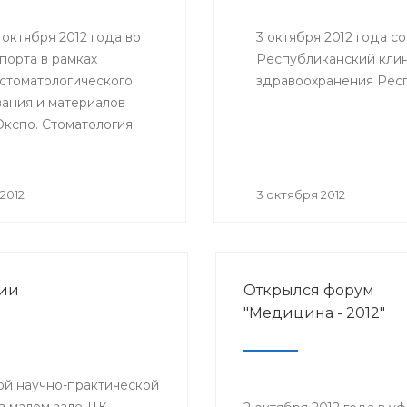
8 октября 2012 года во
3 октября 2012 года с
порта в рамках
Республиканский кли
 стоматологического
здравоохранения Респ
ания и материалов
Экспо. Стоматология
2012» Минздравом РБ
оведена
канская научно-
2012
3 октября 2012
ская конференция
огов «Актуальные
стоматологии».
рии
Открылся форум
"Медицина - 2012"
ой научно-практической