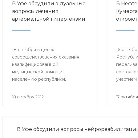
В Уфе обсудили актуальные
В Нефте
вопросы лечения
Кумерта
артериальной гипертензии
откроют
18 октября в целях
16 октябр
совершенствования оказания
Республи
квалифицированной
перелива
медицинской помощи
состояло
населению республики,
участием
повышения профессионального
министра
уровня врачей кардиологов и
Александ
18 октября 2012
17 октября
терапевтов состоялась
главного
образовательная школа-семинар
специали
«Артериальная гипертензия -
Минздрав
врач, больной, болезнь».
РСПК Ура
В Уфе обсудили вопросы нейрореабилитаци
главных 