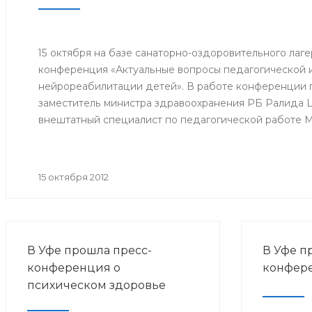
отделени
централь
городов 
Кумертау
15 октября на базе санаторно-оздоровительного лаге
городско
конференция «Актуальные вопросы педагогической 
больницы
нейрореабилитации детей». В работе конференции 
заместитель министра здравоохранения РБ Ралида 
внештатный специалист по педагогической работе 
Хасанова, заведующая кафедрой коррекционной пед
развития образования РБ Эльза Абуталипова, а также 
педагоги, дефектологи республики и Москвы.
15 октября 2012
В Уфе прошла пресс-
В Уфе п
конференция о
конфере
психическом здоровье