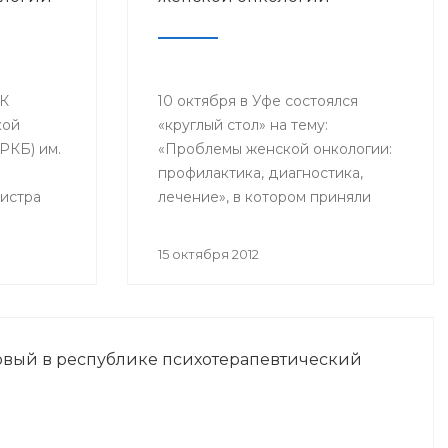
ДК
10 октября в Уфе состоялся
кой
«круглый стол» на тему:
РКБ) им.
«Проблемы женской онкологии:
профилактика, диагностика,
истра
лечение», в котором приняли
оргия
участие заместитель начальника
чно-
Управления здравоохранения
15 октября 2012
ция
администрации ГО г.Уфа Эльвина
Хусаинова, заведующий
ии»,
отделением операционной
у
гинекологии Республиканского
рвый в республике психотерапевтический
ого
клинического онкологического
уватова.
диспансера Василий Пушкарев,
член - корреспондент
Ассоциации онкологов РБ