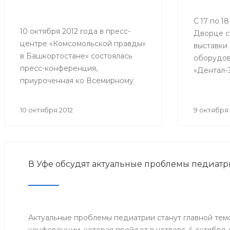
С 17 по 1
10 октября 2012 года в пресс-
Дворце с
центре «Комсомольской правды»
выставки
в Башкортостане» состоялась
оборудов
пресс-конференция,
«Дентал-
приуроченная ко Всемирному
Урала - 
Дню психического здоровья. В
будет пр
ней приняли участие главный
Республи
10 октября 2012
9 октября 
внештатный детский психиатр
практиче
Минздрава РБ, заведующий
стоматол
кафедрой психиатрии и
вопросы 
наркологии БГМУ Владимир
В Уфе обсудят актуальные проблемы педиат
Юлдашев, главный врач
Республиканского клинического
психотерапевтического центра
Ильгиз Тимербулатов,
заместитель главного врача
Актуальные проблемы педиатрии станут главной тем
Республиканской