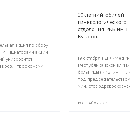
50-летний юбилей
гинекологического
отделения РКБ им. Г.
Куватова
тельная акция по сбору
». Инициаторами акции
19 октября в ДК «Медик
ий университет
Республиканской клини
я крови, профкомами
больницы (РКБ) им. Г.Г. 
под председательство
министра здравоохране
Георгия Шебаева состо
научно-практическая
19 октября 2012
конференция «Актуальн
вопросы акушерства и
гинекологии», посвящен
летнему юбилею