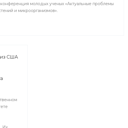
-конференция молодых ученых «Актуальные проблемы
стений и микроорганизмов».
 из США
та
твенном
тете
. Их