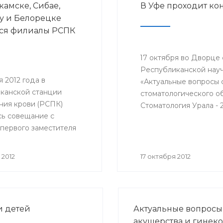
камске, Сибае,
В Уфе проходит ко
гинекологического отд
у и Белорецке
РКБ им. Г.Г. Куватова.
ся филиалы РСПК
17 октября во Дворце
Республиканской нау
я 2012 года в
«Актуальные вопросы 
канской станции
стоматологического о
ния крови (РСПК)
Стоматология Урала - 
сь совещание с
Министерство здравоо
 первого заместителя
Башкирский государст
 здравоохранения РБ
ра Афанасьева,
 2012
17 октября 2012
 внештатного
ста трансфузиолога
а РБ, главного врача
ла Султанбаева,
и детей
Актуальные вопросы
врачей и заведующих
акушерства и гинек