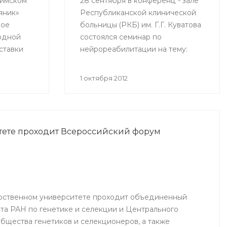
фимском
28 сентября в конференц - зале
яник»
Республиканской клинической
ное
больницы (РКБ) им. Г.Г. Куватова
одной
состоялся семинар по
ставки
нейрореабилитации на тему:
рая
«Оценка мышечной силы в
в рамках
конечностях для определения
1 октября 2012
тактики физической
реабилитации» с участием
табного
ведущего нейрореабилитолога
нно
США Синди Робинсон.
тете проходит Всероссийский форум
о
блики
очный
рственном университете проходит объединенный
та РАН по генетике и селекции и Центрального
общества генетиков и селекционеров, а также