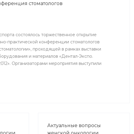
нференция стоматологов
еления
Государственным Медицинским
Университетом при поддержке
Минздрава РБ и Национальной
Федерации Массажистов
(г.Москва).
 спорта состоялось торжественное открытие
чно-практической конференции стоматологов
стоматологии», проходящей в рамках выставки
борудования и материалов «Дентал-Экспо.
2012». Организаторами мероприятия выступили
хранения РБ, стоматологическая Ассоциация РБ,
венный медицинский университет и другие.
Актуальные вопросы
ологии
женской онкологии