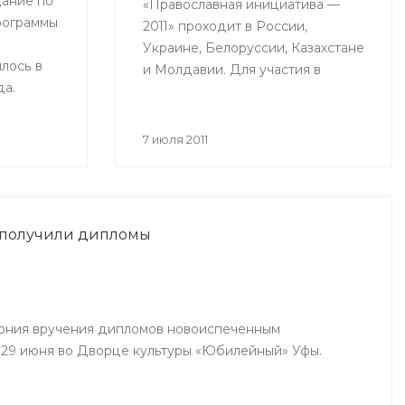
ание по
«Православная инициатива —
рограммы
2011» проходит в России,
Украине, Белоруссии, Казахстане
лось в
и Молдавии. Для участия в
да.
конкурсе принимаются проекты
ринимали
действующих социальных
рства
программ, с помощью которых
7 июля 2011
авы
происходит объединение
й,
общества вокруг православных
дители
ценностей.
ий
 получили дипломы
инского,
чинского
ония вручения дипломов новоиспеченным
29 июня во Дворце культуры «Юбилейный» Уфы.