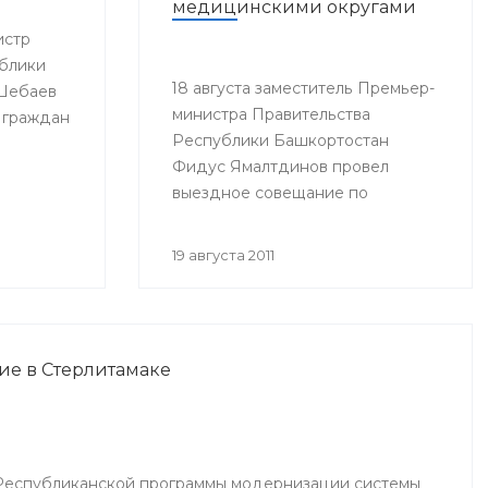
медицинскими округами
истр
блики
18 августа заместитель Премьер-
 Шебаев
министра Правительства
 граждан
Республики Башкортостан
Фидус Ямалтдинов провел
выездное совещание по
вопросам реализации
Программы модернизации
19 августа 2011
здравоохранения Республики
Башкортостан на 2011-2012 годы.
ие в Стерлитамаке
Республиканской программы модернизации системы