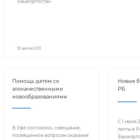
Башкортостан.
12 июля 2011
Помощь детям со
Новые б
злокачественными
РБ
новообразованиями
С 1 июля 
В Уфе состоялось совещание,
листы в 
посвященное вопросам оказания
Башкорто