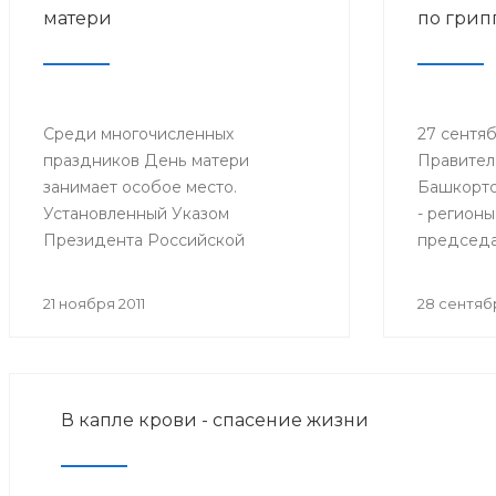
матери
по грип
Среди многочисленных
27 сентябр
праздников День матери
Правител
занимает особое место.
Башкорто
Установленный Указом
- регионы
Президента Российской
председа
Федерации № 120 от 30 января
санитарн
1998 года, он празднуется в
Федераци
21 ноября 2011
28 сентябр
последнее воскресенье ноября,
Федераль
воздавая должное материнскому
надзору 
труду и их бескорыстной жертве
потребит
ради блага своих детей.
Онищенко
В капле крови - спасение жизни
селектор
Федераль
надзору 