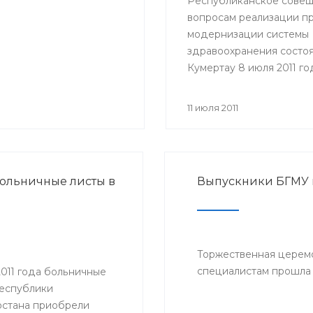
Республиканское совещ
вопросам реализации п
модернизации системы
здравоохранения состоя
Кумертау 8 июля 2011 го
Участие в совещании п
представители Министе
11 июля 2011
здравоохранения РБ, гл
районных администраци
главные врачи и руково
медицинских учрежден
ольничные листы в
Выпускники БГМУ
Мелеузовского, Зианчур
Куюргазинского и Кугар
районов Республики
Башкортостан.
Торжественная церем
специалистам прошла 
2011 года больничные
Республики
стана приобрели