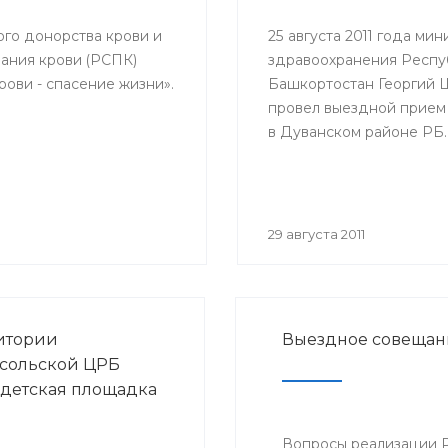
елей и благополучия
с повесткой: «Об
ого донорства крови и
25 августа 2011 года мин
логической ситуации
ания крови (РСПК)
здравоохранения Респу
у и ОРВИ и начале
ови - спасение жизни».
Башкортостан Георгий
ной кампании против
провел выездной прием
эпидсезон 2011-2012
в Дуванском районе РБ.
29 августа 2011
итории
Выездное совещан
сольской ЦРБ
 детская площадка
Вопросы реализации 