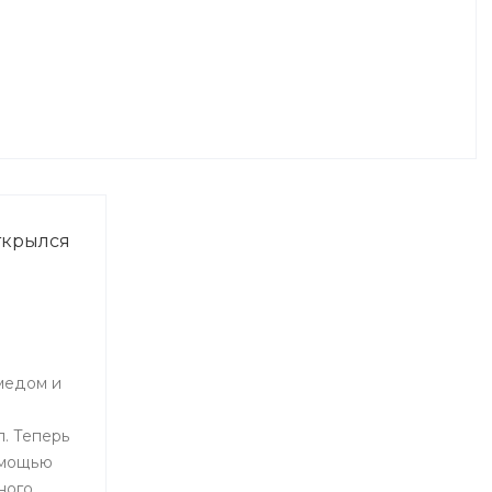
ткрылся
медом и
. Теперь
омощью
ного