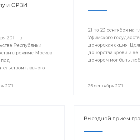
пу и ОРВИ
21 по 23 сентября на
Уфимского государств
я 2011г. в
донорская акция. Цел
ьстве Республики
донорства крови и ее
стан в режиме Москва
донором мог быть люб
 под
состоянию здоровья.
тельством главного
ого врача Российской
и, руководителя
я 2011
26 сентября 2011
ной службы по
в сфере защиты прав
елей Геннадия
 состоялось
Выездной прием гр
ное совещание
ной службы по
в сфере защиты прав