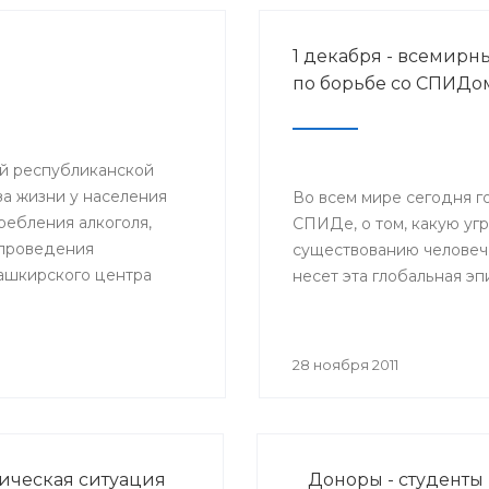
1 декабря - всемирн
по борьбе со СПИДо
ий республиканской
а жизни у населения
Во всем мире сегодня г
ебления алкоголя,
СПИДе, о том, какую уг
и проведения
существованию человеч
ашкирского центра
несет эта глобальная э
вали
браз жизни».
28 ноября 2011
ческая ситуация
Доноры - студенты