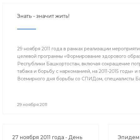
Знать - значит жить!
29 ноября 2011 года в рамках реализации мероприят
целевой программы «Формирование здорового образ
Республики Башкортостан, включая сокращение потр
табака и борьбу с наркоманией, на 2011-2015 годы» 
Всемирного дня борьбы со СПИДом, специалисты Б
медицинской профилактики Минздрава РБ организо
межведомственную акцию «Мы выбираем здоровый о
29 ноября 2011
27 ноября 2011 года - День
Эпидеми