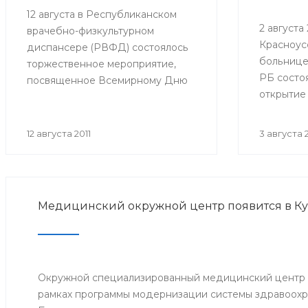
12 августа в Республиканском
2 августа 2
врачебно-физкультурном
Красноус
диспансере (РВФД) состоялось
больнице
торжественное мероприятие,
РБ состо
посвященное Всемирному Дню
открытие
физкультурника. В мероприятии
оборудов
приняли участие представители
в детско
Министерства здравоохранения
12 августа 2011
3 августа 2
Республики Башкортостан,
руководство и медицинский
персонал РВФД, представители
Центра развития спорта г.Уфы,
Медицинский окружной центр появится в К
известные спортсмены
республики, а также дети и их
родители.
Окружной специализированный медицинский центр о
рамках программы модернизации системы здравоохр