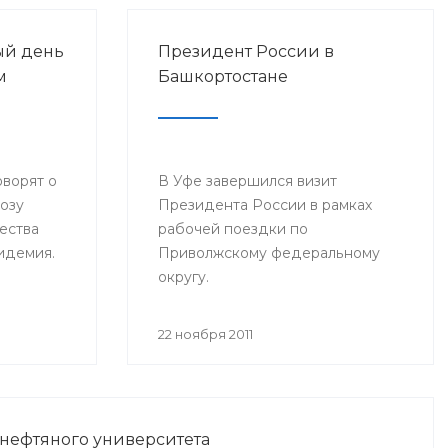
ый день
Президент России в
м
Башкортостане
оворят о
В Уфе завершился визит
розу
Президента России в рамках
ества
рабочей поездки по
пидемия.
Приволжскому федеральному
округу.
22 ноября 2011
 нефтяного университета