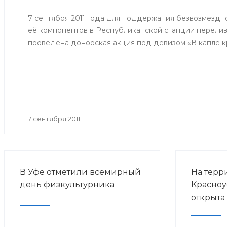
потребит
человека 
7 сентября 2011 года для поддержания безвозмездн
эпидемио
её компонентов в Республиканской станции перелив
по грипп
проведена донорская акция под девизом «В капле кр
прививоч
гриппа в 
годов».
7 сентября 2011
В Уфе отметили всемирный
На терр
день физкультурника
Красноу
открыта