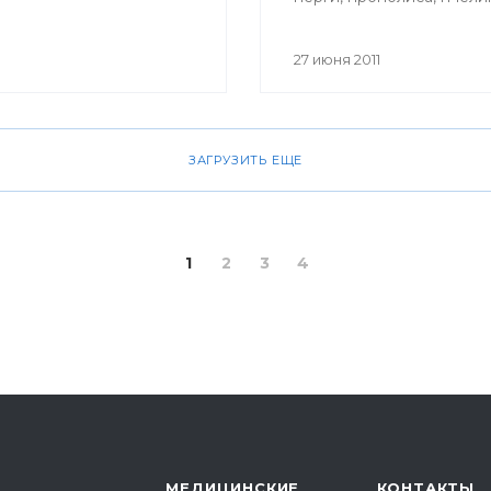
маточного молочка, пче
яда, воска можно и в Уф
27 июня 2011
ЗАГРУЗИТЬ ЕЩЕ
1
2
3
4
МЕДИЦИНСКИЕ
КОНТАКТЫ