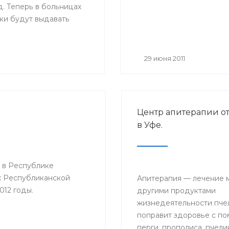
. Теперь в больницах
ки будут выдавать
ые листы нового
Основное их отличие от
 размер — бланки
29 июня 2011
мат А4, цвет — светло-
ля на голубом поле, в
азмещается логотип
циального страхования;
Центр апитерапии о
о, добавлены поля,
в Уфе.
будет заполнять сам
ель: место работы,
ма на работу,
 в Республике
й стаж и средний
х Республиканской
.
Апитерапия — лечение 
012 годы.
другими продуктами
жизнедеятельности пчел
поправит здоровье с п
перги, прополиса, пчели