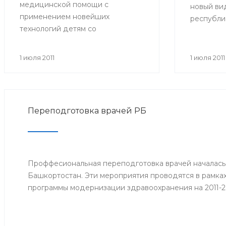
медицинской помощи с
новый вид
применением новейших
республи
технологий детям со
больничн
злокачественными
образца. 
новообразованиями. В
прежних:
1 июля 2011
1 июля 2011
совещании приняли участие
имеют фор
министр здравоохранения РБ и
желтые по
сотрудники отдела охраны
центре р
здоровья материнства и детства
Фонда со
Переподготовка врачей РБ
Министерства здравоохранения
кроме тог
РБ. Встреча состоялась 29 июня.
которые 
работодат
дата прие
Проффесиональная переподготовка врачей началась
страхово
Башкортостан. Эти мероприятия проводятся в рамка
заработок
программы модернизации здравоохранения на 2011-2