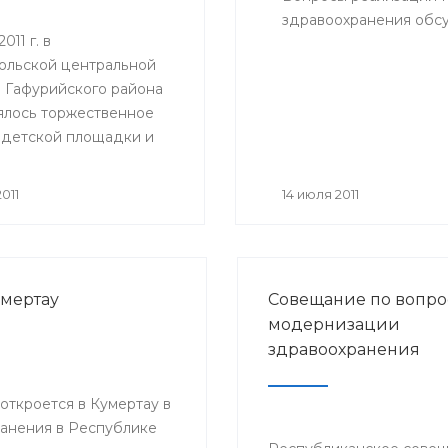
здравоохранения обсу
011 г. в
ольской центральной
 Гафурийского района
ялось торжественное
 детской площадки и
анной игровой комнаты
м отделении.
011
14 июля 2011
умертау
Совещание по вопро
модернизации
здравоохранения
ткроется в Кумертау в
анения в Республике