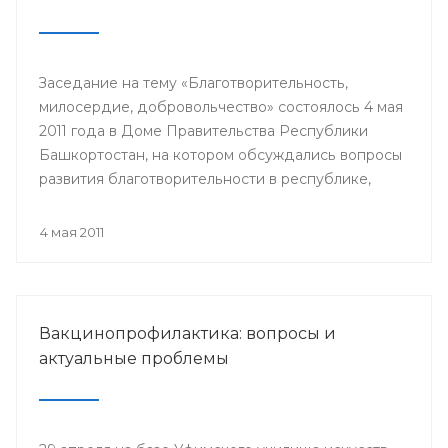
Заседание на тему «Благотворительность,
милосердие, добровольчество» состоялось 4 мая
2011 года в Доме Правительства Республики
Башкортостан, на котором обсуждались вопросы
развития благотворительности в республике,
способы помощи многодетным семьям,
инвалидам и пожилым людям.
4 мая 2011
Вакцинопрофилактика: вопросы и
актуальные проблемы