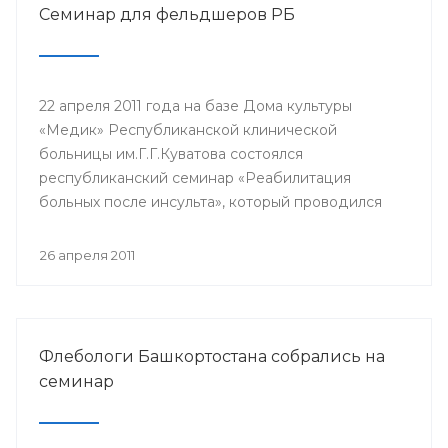
Семинар для фельдшеров РБ
22 апреля 2011 года на базе Дома культуры
«Медик» Республиканской клинической
больницы им.Г.Г.Куватова состоялся
республиканский семинар «Реабилитация
больных после инсульта», который проводился
для фельдшеров Республики Башкортостан.
Участниками семинара стали средние
26 апреля 2011
медицинские работники фельдшерско-
акушерских пунктов, сельских больниц, скорой
неотложной помощи по РБ.
Флебологи Башкортостана собрались на
семинар