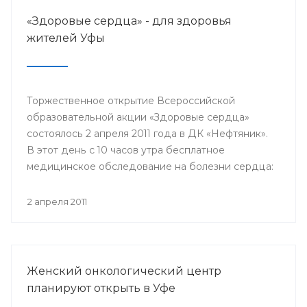
«Здоровые сердца» - для здоровья
жителей Уфы
Торжественное открытие Всероссийской
образовательной акции «Здоровые сердца»
состоялось 2 апреля 2011 года в ДК «Нефтяник».
В этот день с 10 часов утра бесплатное
медицинское обследование на болезни сердца:
проверить уровень холестерина и глюкозы в
крови, измерить артериальное давление,
2 апреля 2011
уровень стресса, получить рекомендации от
специалистов для профилактики сердечно-
сосудистых заболеваний и их лечению.
Женский онкологический центр
планируют открыть в Уфе