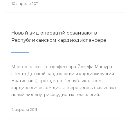
Российского общества урологов в РБ.
10 апреля 2011
Новый вид операций осваивают в
Республиканском кардиодиспансере
Мастер-классы от профессора Йозефа Машура
(Центр Детской кардиологии и кардиохирургии
Братиславы) проходят в Республиканском
кардиологическом диспансере, здесь осваивают
новый вид внутрисосудистых технологий.
Профессором планируется провести несколько
показательных операций детям с врожденными
2 апреля 2011
пороками сердца.