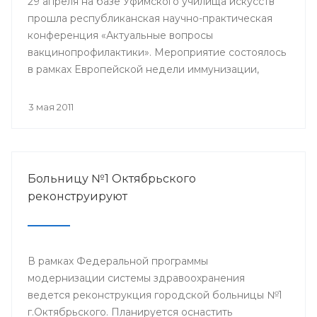
29 апреля на базе Уфимского училища искусств
прошла республиканская научно-практическая
конференция «Актуальные вопросы
вакцинопрофилактики». Мероприятие состоялось
в рамках Европейской недели иммунизации,
проводимой в Уфе. Участниками конференции
стали врачи общей практики, педиатры,
3 мая 2011
терапевты, инфекционисты и эпидемиологи.
Больницу №1 Октябрьского
реконструируют
В рамках Федеральной программы
модернизации системы здравоохранения
ведется реконструкция городской больницы №1
г.Октябрьского. Планируется оснастить