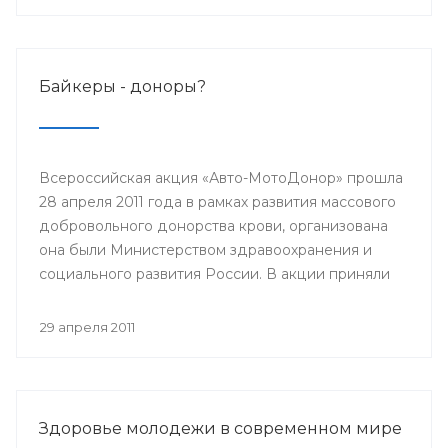
Байкеры - доноры?
Всероссийская акция «Авто-МотоДонор» прошла
28 апреля 2011 года в рамках развития массового
добровольного донорства крови, организована
она были Министерством здравоохранения и
социального развития России. В акции приняли
участие автолюбители, мотоциклисты,
велосипедисты и роллеры.
29 апреля 2011
Здоровье молодежи в современном мире