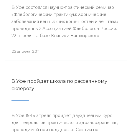
В Уфе состоялся научно-практический семинар
«Флебологический практикум: Хронические
заболевания вен нижних конечностей и вен таза»,
проведенный Ассоциацией Флебологов России.
22 апреля на базе Клиники Башкирского
Государственного Медицинского Университета
собрались врачи-хирурги и сосудистые хирурги.
25 апреля 2011
Цель семинара — повышение квалификации
специалистов-флебологов.
В Уфе пройдет школа по рассеянному
склерозу
В Уфе 15-16 апреля пройдет двухдневный курс
для неврологов практического здравоохранения,
проводимый при поддержке Секции по