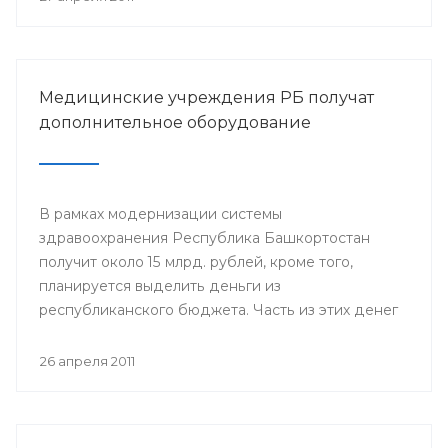
Медицинские учреждения РБ получат
дополнительное оборудование
В рамках модернизации системы
здравоохранения Республика Башкортостан
получит около 15 млрд. рублей, кроме того,
планируется выделить деньги из
республиканского бюджета. Часть из этих денег
пойдет на укрепление материально-технической
базы медицинских учреждений РБ.
26 апреля 2011