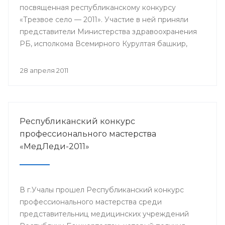
посвященная республиканскому конкурсу
«Трезвое село — 2011». Участие в ней приняли
представители Министерства здравоохранения
РБ, исполкома Всемирного Курултая башкир,
общественного движения «Трезвый
Башкортостан».
28 апреля 2011
Республиканский конкурс
профессионального мастерства
«МедЛеди-2011»
В г.Учалы прошел Республиканский конкурс
профессионального мастерства среди
представительниц медицинских учреждений