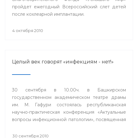
пройдет ежегодный Всероссийский слет детей
после кохлеарной имплантации.
4 октября 2010
Целый век говорят «инфекциям - нет!»
30 сентября в 10.00ч. в Башкирском
государственном академическом театре драмы
им. М. Гафури состоялась республиканская
научно-практическая конференция «Актуальные
вопросы инфекционной патологии», посвященная
100-летию инфекционной клинической больницы
№4 города Уфы.
30 сентября 2010