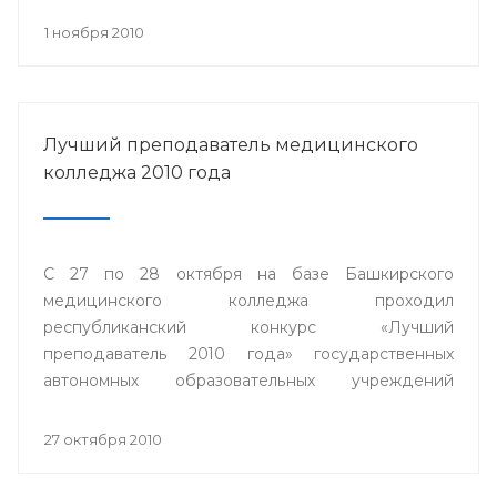
1 ноября 2010
Лучший преподаватель медицинского
колледжа 2010 года
С 27 по 28 октября на базе Башкирского
медицинского колледжа проходил
республиканский конкурс «Лучший
преподаватель 2010 года» государственных
автономных образовательных учреждений
среднего профессионального образования
Министерства здравоохранения Республики
27 октября 2010
Башкортостан.