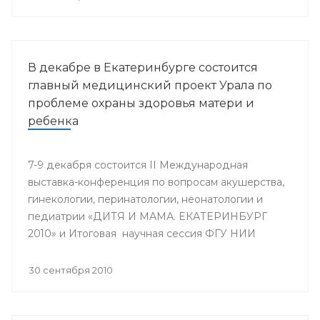
В декабре в Екатеринбурге состоится
главный медицинский проект Урала по
проблеме охраны здоровья матери и
ребенка
7-9 декабря состоится II Международная
выставка-конференция по вопросам акушерства,
гинекологии, перинатологии, неонатологии и
педиатрии «ДИТЯ И МАМА. ЕКАТЕРИНБУРГ
2010» и Итоговая научная сессия ФГУ НИИ
ОММ и кафедры акушерства и гинекологии ФУВ
УГМА, посвященная 25-летию кафедры.
30 сентября 2010