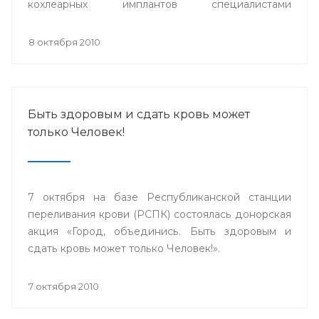
кохлеарных имплантов специалистами
сурдопедагогами, аудиологами из
Великобритании, Германии, специалистами ФГУ
8 октября 2010
НКЦ оториноларингологии г.Москвы и Адвенсет
Бионикс Европа.
Быть здоровым и сдать кровь может
только Человек!
7 октября на базе Республиканской станции
переливания крови (РСПК) состоялась донорская
акция «Город, объединись. Быть здоровым и
сдать кровь может только Человек!».
7 октября 2010