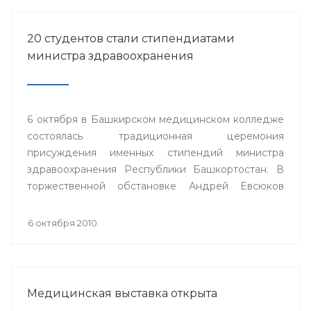
20 студентов стали стипендиатами
министра здравоохранения
6 октября в Башкирском медицинском колледже
состоялась традиционная церемония
присуждения именных стипендий министра
здравоохранения Республики Башкортостан. В
торжественной обстановке Андрей Евсюков
вручил 20 студентам из восьми медицинских
колледжей республики дипломы о присуждении
6 октября 2010
стипендии.
Медицинская выставка открыта