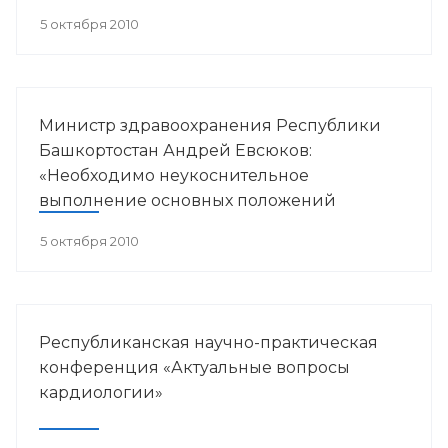
в пульмонологии».
5 октября 2010
Министр здравоохранения Республики
Башкортостан Андрей Евсюков:
«Необходимо неукоснительное
выполнение основных положений
антинаркотической Стратегии»
5 октября 2010
Республиканская научно-практическая
конференция «Актуальные вопросы
кардиологии»