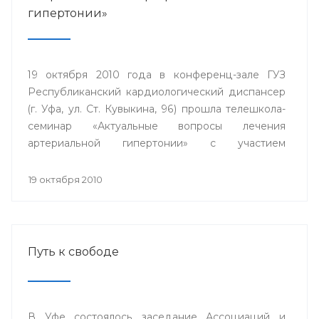
гипертонии»
19 октября 2010 года в конференц-зале ГУЗ
Республиканский кардиологический диспансер
(г. Уфа, ул. Ст. Кувыкина, 96) прошла телешкола-
семинар «Актуальные вопросы лечения
артериальной гипертонии» с участием
телемедицинских центров гг. Сибай.
Стерлитамак, Дюртюли.
19 октября 2010
Путь к свободе
В Уфе состоялось заседание Ассоциаций и