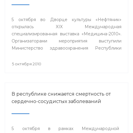
5 октября во Дворце культуры «Нефтяник»
открылась XIX Международная
специализированная выставка «Медицина-2010».
Организаторами мероприятия выступили
Министерство здравоохранения Республики
Башкортостан, Выставочный центр «БашЭКСПО»,
ГУП «Медтехника» РБ при содействии Торгово-
5 октября 2010
промышленной палаты республики.
В республике снижается смертность от
сердечно-сосудистых заболеваний
5 октября в рамках Международной