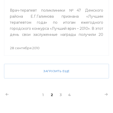
Врач-терапевт поликлиники №47 Демского
района Е.Г.Галимова признана «Лучшим
терапевтом года» по итогам ежегодного
городского конкурса «Лучший врач – 2010». В этот
день свои заслуженные награды получили 20
лучших врачей города Уфы, и по традиции
конкурса, проходящего в столице вот уже в
28 сентября 2010
девятый раз, один из них получил ключи от
двухкомнатной квартиры.
ЗАГРУЗИТЬ ЕЩЕ
1
2
3
4