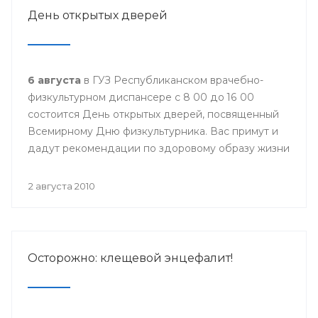
День открытых дверей
6 августа
в ГУЗ Республиканском врачебно-
физкультурном диспансере с 8 00 до 16 00
состоится День открытых дверей, посвященный
Всемирному Дню физкультурника. Вас примут и
дадут рекомендации по здоровому образу жизни
врачи по спортивной медицине и лечебной
физкультуре, терапевт Центра здоровья.
2 августа 2010
Приглашаются все желающие!!!
Осторожно: клещевой энцефалит!