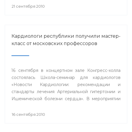
21 сентября 2010
Кардиологи республики получили мастер-
класс от московских профессоров
16 сентября в концертном зале Конгресс-холла
состоялась Школа-семинар для кардиологов
«Новости Кардиологии: рекомендации и
стандарты лечения Артериальной гипертонии и
Ишемической болезни сердца». В мероприятии
приняли участие врачи-кардиологи, сердечно-
сосудистые хирурги, врачи-терапевты
16 сентября 2010
республики, а также сотрудники кафедр, врачи-
интерны, студенты Башкирского