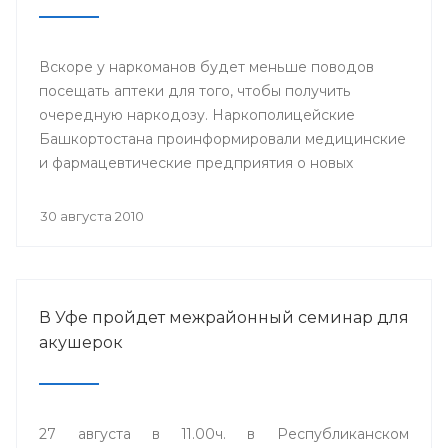
Вскоре у наркоманов будет меньше поводов
посещать аптеки для того, чтобы получить
очередную наркодозу. Наркополицейские
Башкортостана проинформировали медицинские
и фармацевтические предприятия о новых
подходах государства к контролю за оборотом
таких средств, как «Буторфанол» и «Тианептин»,
30 августа 2010
выпускаемый под названием «Коаксил».
В Уфе пройдет межрайонный семинар для
акушерок
27 августа в 11.00ч. в Республиканском