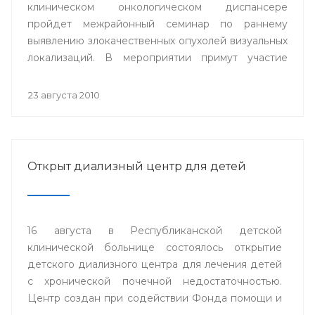
клиническом онкологическом диспансере
пройдет межрайонный семинар по раннему
выявлению злокачественных опухолей визуальных
локализаций. В мероприятии примут участие
акушерки фельдшерско-акушерских пунктов и
смотровых кабинетов лечебно-профилактических
23 августа 2010
учреждений из 14 районов республики.
Открыт диализный центр для детей
16 августа в Республиканской детской
клинической больнице состоялось открытие
детского диализного центра для лечения детей
с хронической почечной недостаточностью.
Центр создан при содействии Фонда помощи и
защиты детей и подростков «Мы вместе», при