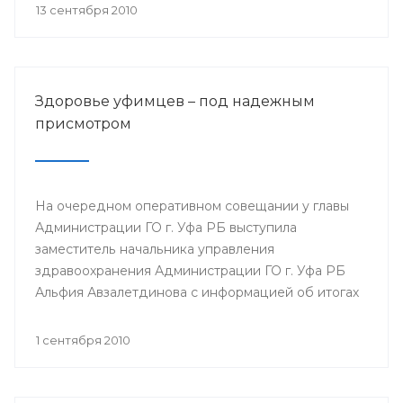
13 сентября 2010
Здоровье уфимцев – под надежным
присмотром
На очередном оперативном совещании у главы
Администрации ГО г. Уфа РБ выступила
заместитель начальника управления
здравоохранения Администрации ГО г. Уфа РБ
Альфия Авзалетдинова с информацией об итогах
работы муниципальных учреждений
здравоохранения в 1 полугодии 2010 г.
1 сентября 2010