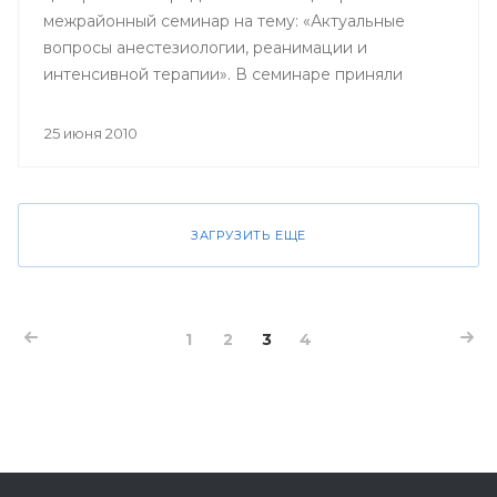
межрайонный семинар на тему: «Актуальные
вопросы анестезиологии, реанимации и
интенсивной терапии». В семинаре приняли
участие анестезиологи-реаниматологи городов и
районов Зауралья, а также ведущие специалисты
25 июня 2010
из города Уфы.
ЗАГРУЗИТЬ ЕЩЕ
1
2
3
4