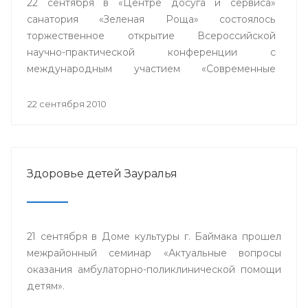
22 сентября в «Центре досуга и сервиса»
санатория «Зеленая Роща» состоялось
торжественное открытие Всероссийской
научно-практической конференции с
международным участием «Современные
проблемы гигиенической науки и медицины
труда», проводимой в связи с 55-летием
22 сентября 2010
деятельности Уфимского научно-
исследовательского института медицины труда
и экологии человека Роспотребнадзора.
Здоровье детей Зауралья
21 сентября в Доме культуры г. Баймака прошел
межрайонный семинар «Актуальные вопросы
оказания амбулаторно-поликлинической помощи
детям».