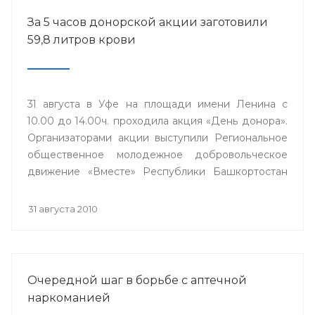
За 5 часов донорской акции заготовили
59,8 литров крови
31 августа в Уфе на площади имени Ленина с
10.00 до 14.00ч. проходила акция «День донора».
Организаторами акции выступили Региональное
общественное молодежное добровольческое
движение «Вместе» Республики Башкортостан
совместно с отделением Общероссийского
общественного движения «Россия Молодая».
31 августа 2010
Очередной шаг в борьбе с аптечной
наркоманией