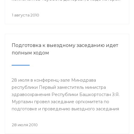
в первой половине дня будет организован прием
желающих безвозмездно сдать кровь. Для сдачи
1 августа 2010
крови приглашаются граждане от 18 до 55 лет.
При себе необходимо иметь паспорт.
Подготовка к выездному заседанию идет
полным ходом
28 июля в конференц-зале Минздрава
республики Первый заместитель министра
здравоохранения Республики Башкортостан З.Я.
Муртазин провел заседание оргкомитета по
подготовке и проведению выездного заседания
Совета Республики по вопросам развития
здравоохранения в 2010 году. В заседании
28 июля 2010
приняли участие руководители органов