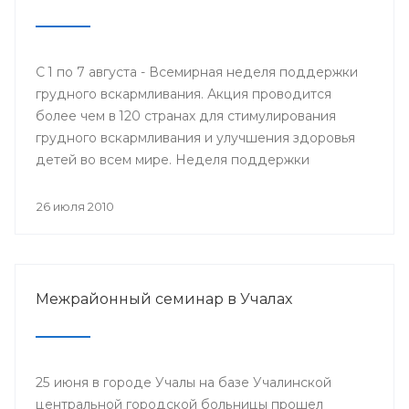
С 1 по 7 августа - Всемирная неделя поддержки
грудного вскармливания. Акция проводится
более чем в 120 странах для стимулирования
грудного вскармливания и улучшения здоровья
детей во всем мире. Неделя поддержки
грудного вскармливания была задумана как
стратегический метод поддержки грудного
26 июля 2010
вскармливания и возобновления утерянной
практики кормления грудью.
Межрайонный семинар в Учалах
25 июня в городе Учалы на базе Учалинской
центральной городской больницы прошел