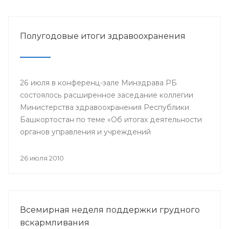
управления и учреждений здравоохранения.
Полугодовые итоги здравоохранения
26 июля в конференц-зале Минздрава РБ
состоялось расширенное заседание коллегии
Министерства здравоохранения Республики
Башкортостан по теме «Об итогах деятельности
органов управления и учреждений
здравоохранения Республики Башкортостан в
первом полугодии 2010 года». В работе коллегии
26 июля 2010
Минздрава приняли участие начальники
структурных подразделений Министерства
здравоохранения Республики Башкортостан,
руководители, специалисты органов управлений
Всемирная неделя поддержки грудного
и учреждений здравоохранения республики.
вскармливания