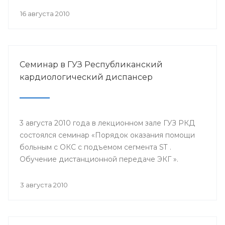
непосредственном участии партии «Единая
16 августа 2010
Россия».
Семинар в ГУЗ Республиканский
кардиологический диспансер
3 августа 2010 года в лекционном зале ГУЗ РКД
состоялся семинар «Порядок оказания помощи
больным с ОКС с подъемом сегмента ST .
Обучение дистанционной передаче ЭКГ ».
3 августа 2010