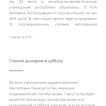
На 20 июля в лечебно-профилактические
учреждения республики обратились 13 904
человека, пострадавших от укусов клещей, из них
26% дети. В настоящее время зарегистрировано
13 подтвержденных случаев заболевания
клещевым вирусным энцефалитом, что в 1,8 раза
меньше по сравнению с аналогичным периодом
2 августа 2010
предыдущего года (2009 г. - 24 случая).
Станьте донором в субботу
Во всех учреждениях здравоохранения
Республики Башкортостан, имеющих
подразделения службы крови, 7 августа пройдет
акция по пропаганде донорства крови и ее
компонентов «Суббота доноров», в ходе которой