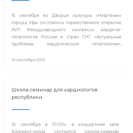
15 сентября во Дворце культуры «Нефтяник»
города Уфы состоялось торжественное открытие
XVII Международного конгресса хирургов-
гепатологов России и стран СНГ «Актуальные
проблемы хирургической гепатологии»,
посвященного 65-ой годовщине Великой
Победы.
15 сентября 2010
Школа-семинар для кардиологов
республики
16 сентября в 10.00ч. в концертном зале
Конгресс-холла состоится Школа-семинар