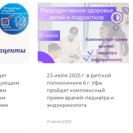
дет
23 июля 2025 г. в детской
едующим
поликлинике 6 г. Уфы
ием
пройдет комплексный
вым
прием врачей-педиатра и
чем
эндокринолога
21 июля 2025