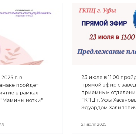
23 июля в 11.00 прой
2025 г. в
прямой эфир с зав
амаке пройдет
приемным отделен
ятие в рамках
ГКПЦ г. Уфы Хасано
 "Мамины нотки"
Эдуардом Халилови
21 июля 2025
25