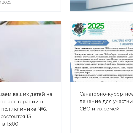
я 2025
Санаторно-курортно
аем ваших детей на
лечение для участн
 по арт-терапии в
СВО и их семей
 поликлинике №6,
состоится 13
в 13:00