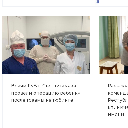
Врачи ГКБ г. Стерлитамака
Раевску
провели операцию ребенку
команда
после травмы на тюбинге
Респуб
клинич
имени Г.