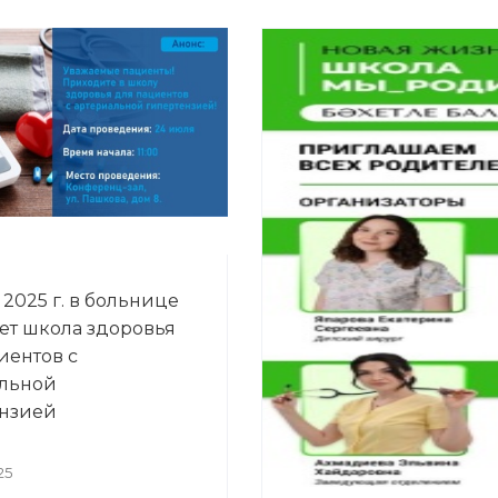
2025 г. в больнице
ет школа здоровья
иентов с
льной
нзией
25