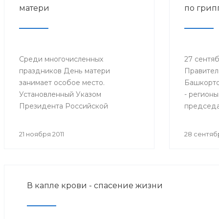
матери
по грип
Среди многочисленных
27 сентябр
праздников День матери
Правител
занимает особое место.
Башкорто
Установленный Указом
- регионы
Президента Российской
председа
Федерации № 120 от 30 января
санитарн
1998 года, он празднуется в
Федераци
21 ноября 2011
28 сентябр
последнее воскресенье ноября,
Федераль
воздавая должное материнскому
надзору 
труду и их бескорыстной жертве
потребит
ради блага своих детей.
Онищенко
В капле крови - спасение жизни
селектор
Федераль
надзору 