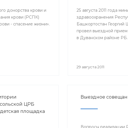
елей и благополучия
с повесткой: «Об
ого донорства крови и
25 августа 2011 года мин
логической ситуации
ания крови (РСПК)
здравоохранения Респу
у и ОРВИ и начале
ови - спасение жизни».
Башкортостан Георгий
ной кампании против
провел выездной прием
эпидсезон 2011-2012
в Дуванском районе РБ.
29 августа 2011
итории
Выездное совещан
сольской ЦРБ
 детская площадка
Вопросы реализации 