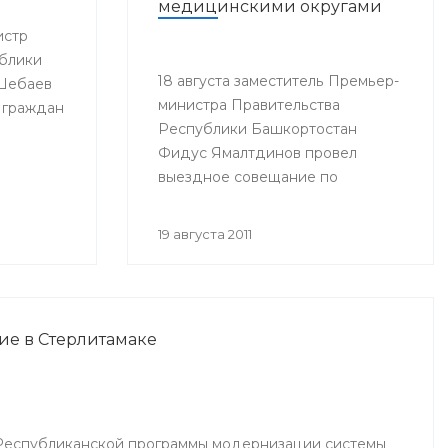
медицинскими округами
истр
блики
18 августа заместитель Премьер-
 Шебаев
министра Правительства
 граждан
Республики Башкортостан
Фидус Ямалтдинов провел
выездное совещание по
вопросам реализации
Программы модернизации
19 августа 2011
здравоохранения Республики
Башкортостан на 2011-2012 годы.
ие в Стерлитамаке
Республиканской программы модернизации системы