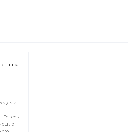
ткрылся
медом и
. Теперь
омощью
ного