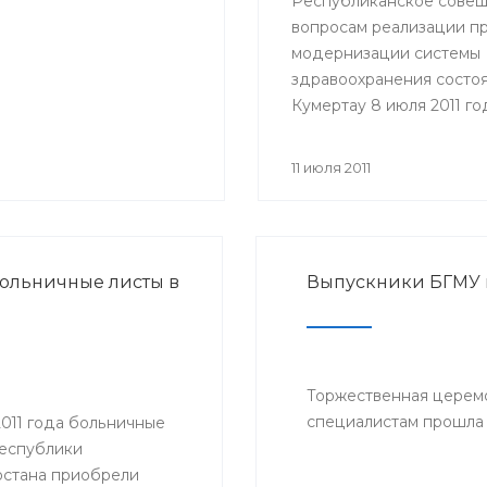
Республиканское совещ
вопросам реализации п
модернизации системы
здравоохранения состоя
Кумертау 8 июля 2011 го
Участие в совещании п
представители Министе
11 июля 2011
здравоохранения РБ, гл
районных администраци
главные врачи и руково
медицинских учрежден
ольничные листы в
Выпускники БГМУ
Мелеузовского, Зианчур
Куюргазинского и Кугар
районов Республики
Башкортостан.
Торжественная церем
специалистам прошла 
2011 года больничные
Республики
стана приобрели