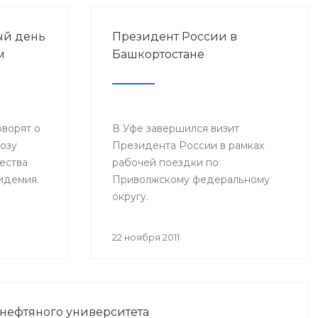
ый день
Президент России в
м
Башкортостане
оворят о
В Уфе завершился визит
розу
Президента России в рамках
ества
рабочей поездки по
пидемия.
Приволжскому федеральному
округу.
22 ноября 2011
 нефтяного университета