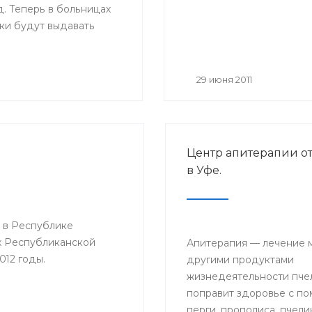
. Теперь в больницах
ки будут выдавать
ые листы нового
Основное их отличие от
 размер — бланки
29 июня 2011
мат А4, цвет — светло-
ля на голубом поле, в
азмещается логотип
циального страхования;
Центр апитерапии о
о, добавлены поля,
в Уфе.
будет заполнять сам
ель: место работы,
ма на работу,
 в Республике
й стаж и средний
х Республиканской
.
Апитерапия — лечение 
012 годы.
другими продуктами
жизнедеятельности пчел
поправит здоровье с п
перги, прополиса, пчели