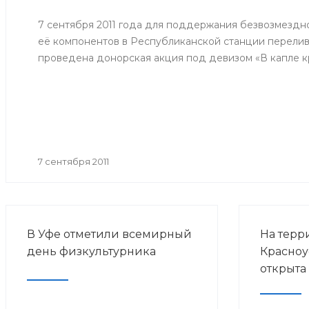
потребит
человека 
7 сентября 2011 года для поддержания безвозмездн
эпидемио
её компонентов в Республиканской станции перелив
по грипп
проведена донорская акция под девизом «В капле кр
прививоч
гриппа в 
годов».
7 сентября 2011
В Уфе отметили всемирный
На терр
день физкультурника
Красноу
открыта