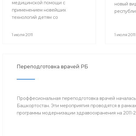
медицинской помощи с
новый вид
применением новейших
республи
технологий детям со
больничн
злокачественными
образца. 
новообразованиями. В
прежних:
1 июля 2011
1 июля 2011
совещании приняли участие
имеют фор
министр здравоохранения РБ и
желтые по
сотрудники отдела охраны
центре р
здоровья материнства и детства
Фонда со
Переподготовка врачей РБ
Министерства здравоохранения
кроме тог
РБ. Встреча состоялась 29 июня.
которые 
работодат
дата прие
Проффесиональная переподготовка врачей началась
страхово
Башкортостан. Эти мероприятия проводятся в рамка
заработок
программы модернизации здравоохранения на 2011-2