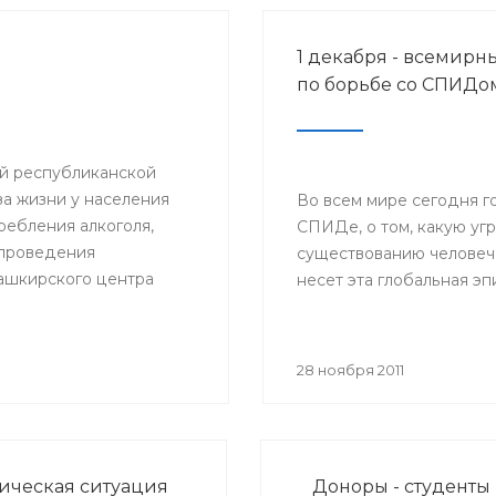
1 декабря - всемирн
по борьбе со СПИДо
ий республиканской
а жизни у населения
Во всем мире сегодня г
ебления алкоголя,
СПИДе, о том, какую уг
и проведения
существованию человеч
ашкирского центра
несет эта глобальная э
вали
браз жизни».
28 ноября 2011
ческая ситуация
Доноры - студенты