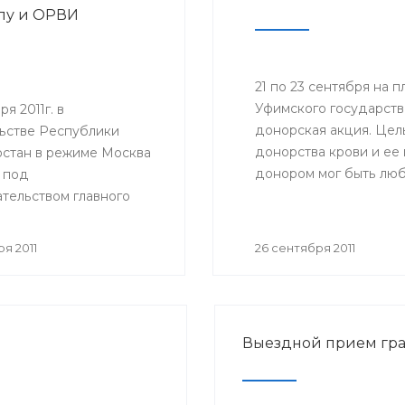
пу и ОРВИ
21 по 23 сентября на
Уфимского государств
я 2011г. в
донорская акция. Цел
ьстве Республики
донорства крови и ее
стан в режиме Москва
донором мог быть люб
 под
состоянию здоровья.
тельством главного
ого врача Российской
и, руководителя
я 2011
26 сентября 2011
ной службы по
в сфере защиты прав
елей Геннадия
 состоялось
Выездной прием гр
ное совещание
ной службы по
в сфере защиты прав