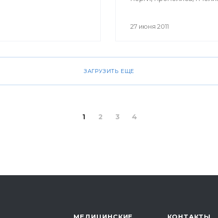
маточного молочка, пче
яда, воска можно и в Уф
27 июня 2011
ЗАГРУЗИТЬ ЕЩЕ
1
2
3
4
МЕДИЦИНСКИЕ
КОНТАКТЫ