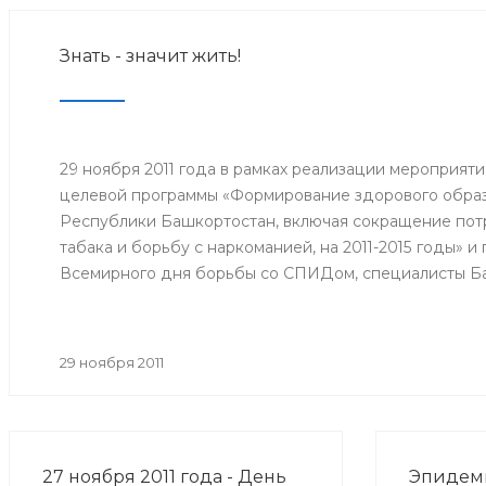
Знать - значит жить!
29 ноября 2011 года в рамках реализации мероприят
целевой программы «Формирование здорового образ
Республики Башкортостан, включая сокращение потр
табака и борьбу с наркоманией, на 2011-2015 годы» 
Всемирного дня борьбы со СПИДом, специалисты Б
медицинской профилактики Минздрава РБ организо
межведомственную акцию «Мы выбираем здоровый о
29 ноября 2011
27 ноября 2011 года - День
Эпидеми