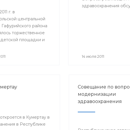
здравоохранения обсу
011 г. в
ольской центральной
 Гафурийского района
ялось торжественное
 детской площадки и
анной игровой комнаты
м отделении.
011
14 июля 2011
умертау
Совещание по вопро
модернизации
здравоохранения
ткроется в Кумертау в
анения в Республике