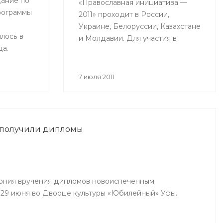
ание по
«Православная инициатива —
рограммы
2011» проходит в России,
Украине, Белоруссии, Казахстане
лось в
и Молдавии. Для участия в
да.
конкурсе принимаются проекты
ринимали
действующих социальных
рства
программ, с помощью которых
7 июля 2011
авы
происходит объединение
й,
общества вокруг православных
дители
ценностей.
ий
 получили дипломы
инского,
чинского
ония вручения дипломов новоиспеченным
29 июня во Дворце культуры «Юбилейный» Уфы.