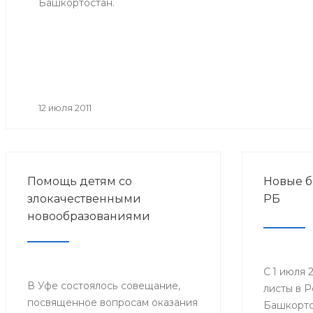
Башкортостан.
12 июля 2011
Помощь детям со
Новые б
злокачественными
РБ
новообразованиями
С 1 июля 
В Уфе состоялось совещание,
листы в 
посвященное вопросам оказания
Башкорто