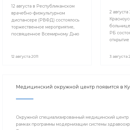
12 августа в Республиканском
2 августа 2
врачебно-физкультурном
Красноус
диспансере (РВФД) состоялось
больнице
торжественное мероприятие,
РБ состо
посвященное Всемирному Дню
открытие
физкультурника. В мероприятии
оборудов
приняли участие представители
в детско
Министерства здравоохранения
12 августа 2011
3 августа 2
Республики Башкортостан,
руководство и медицинский
персонал РВФД, представители
Центра развития спорта г.Уфы,
Медицинский окружной центр появится в К
известные спортсмены
республики, а также дети и их
родители.
Окружной специализированный медицинский центр о
рамках программы модернизации системы здравоохр