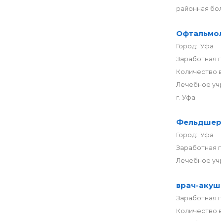
районная бо
Офтальмо
Город: Уфа
Заработная п
Количество в
Лечебное уч
г. Уфа
Фельдше
Город: Уфа
Заработная п
Лечебное уч
врач-акуш
Заработная п
Количество в