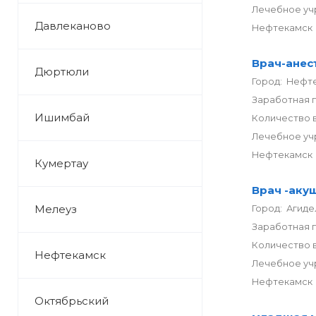
Лечебное уч
Давлеканово
Нефтекамск
Врач-анес
Дюртюли
Город: Нефт
Заработная 
Ишимбай
Количество в
Лечебное уч
Нефтекамск
Кумертау
Врач -аку
Мелеуз
Город: Агиде
Заработная п
Количество в
Нефтекамск
Лечебное уч
Нефтекамск
Октябрьский