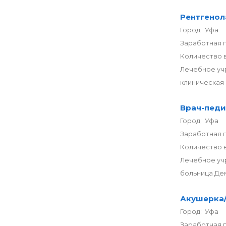
Рентгенол
Город: Уфа
Заработная п
Количество в
Лечебное уч
клиническая 
Врач-педи
Город: Уфа
Заработная п
Количество в
Лечебное уч
больница Дем
Акушерка/
Город: Уфа
Заработная п