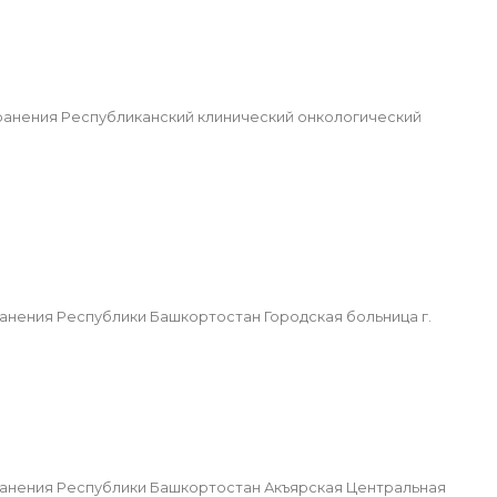
анения Республиканский клинический онкологический
ения Республики Башкортостан Городская больница г.
нения Республики Башкортостан Акъярская Центральная