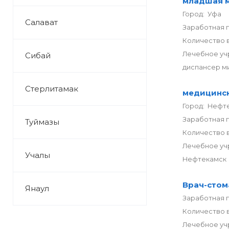
младшая м
Город: Уфа
Салават
Заработная 
Количество в
Лечебное уч
Сибай
диспансер м
Стерлитамак
медицинск
Город: Нефт
Заработная п
Туймазы
Количество в
Лечебное уч
Учалы
Нефтекамск
Врач-стом
Янаул
Заработная п
Количество в
Лечебное уч