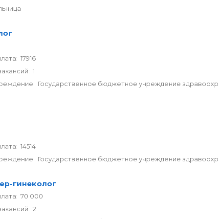
льница
лог
лата: 17916
акансий: 1
реждение: Государственное бюджетное учреждение здравоохра
р
лата: 14514
реждение: Государственное бюджетное учреждение здравоохран
ер-гинеколог
лата: 70 000
акансий: 2