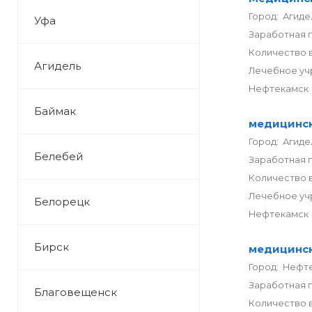
Город: Агиде
Уфа
Заработная 
Количество в
Агидель
Лечебное уч
Нефтекамск
Баймак
медицинск
Город: Агиде
Белебей
Заработная 
Количество в
Лечебное уч
Белорецк
Нефтекамск
Бирск
медицинск
Город: Нефт
Заработная 
Благовещенск
Количество в