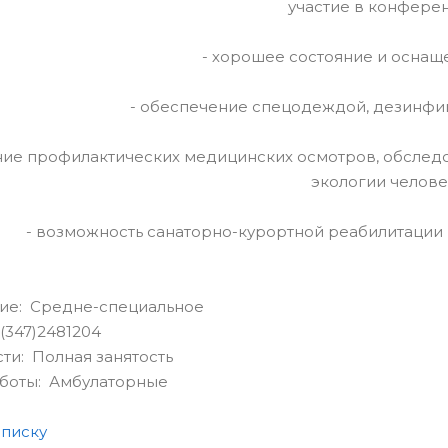
участие в конферен
- хорошее состояние и оснащ
- обеспечение спецодеждой, дезинф
ние профилактических медицинских осмотров, обсле
экологии челове
- возможность санаторно-курортной реабилитации
ие: Средне-специальное
(347)2481204
сти: Полная занятость
аботы: Амбулаторные
списку