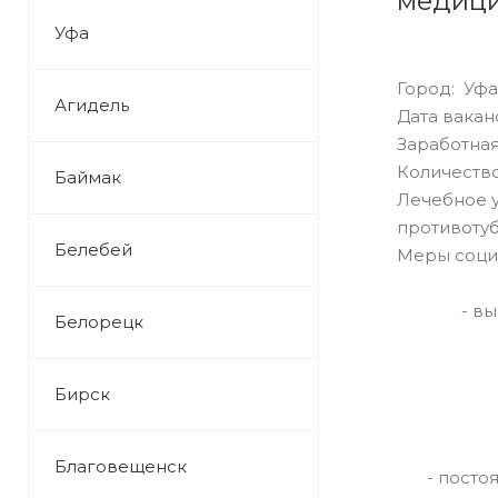
медици
Уфа
Город: Уфа
Агидель
Дата ваканс
Заработная
Количество
Баймак
Лечебное 
противоту
Белебей
Меры соци
- в
Белорецк
Бирск
Благовещенск
- пост