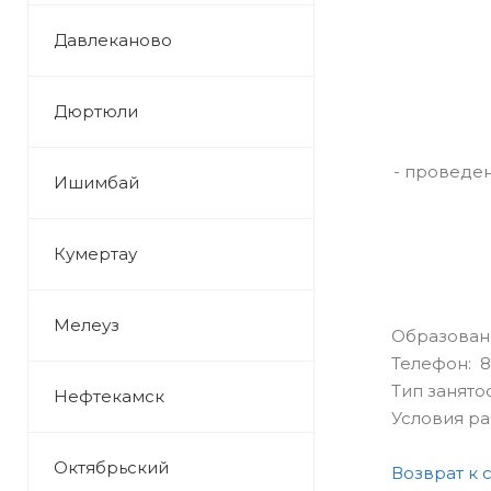
Давлеканово
Дюртюли
- проведе
Ишимбай
Кумертау
Мелеуз
Образован
Телефон: 8
Тип занято
Нефтекамск
Условия р
Октябрьский
Возврат к 