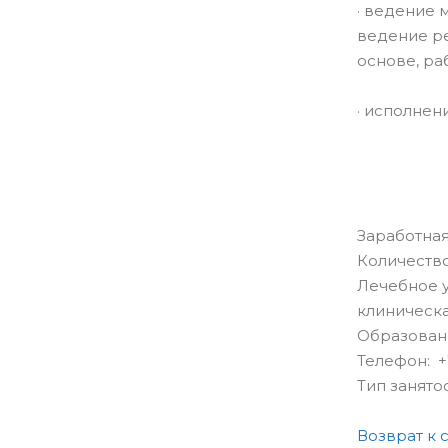
· ведение 
ведение ре
основе, ра
· исполнен
Заработная
Количество
Лечебное 
клиническа
Образован
Телефон: +7
Тип занято
Возврат к 