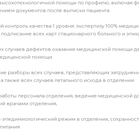
 высокотехнологичной помощи по профилю, включая ф
ением документов после выписки пациента
ий контроль качества 1 уровня: экспертизу 100% медиц
 подписание всех карт стационарного больного и эпи
сех случаев дефектов оказания медицинской помощи де
медицинской помощи
кие разборы всех случаев, представляющих затруднени
 а также всех случаев летального исхода в отделении
 работы персонала отделения, ведение медицинской до
ий врачами отделения,
о-эпедимиологический режим в отделении, сохранност
питания