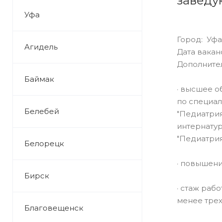
заведу
Уфа
Город: Уфа
Агидель
Дата ваканс
Дополните
Баймак
· высшее о
по специал
Белебей
"Педиатрия
интернатур
"Педиатрия"
Белорецк
· повышени
Бирск
· стаж раб
менее трех
Благовещенск