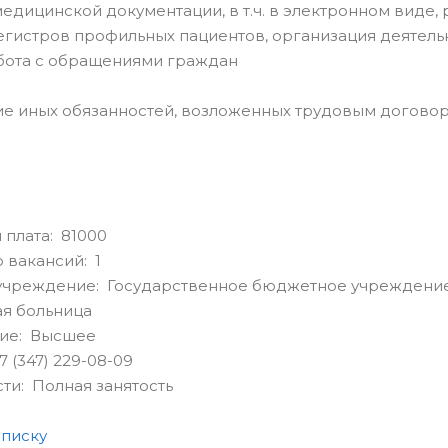
медицинской документации, в т.ч. в электронном виде
гистров профильных пациентов, организация деятель
бота с обращениями граждан
ие иных обязанностей, возложенных трудовым догово
 плата: 81000
 вакансий: 1
учреждение: Государственное бюджетное учреждение
я больница
ие: Высшее
 (347) 229-08-09
сти: Полная занятость
списку