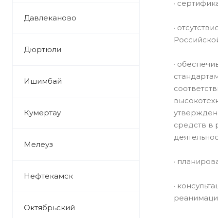
· сертифик
Давлеканово
· отсутств
Российско
Дюртюли
· обеспечи
стандарта
Ишимбай
соответств
высокотехн
Кумертау
утвержден
средств в 
деятельнос
Мелеуз
· планиров
Нефтекамск
· консульт
реанимаци
Октябрьский