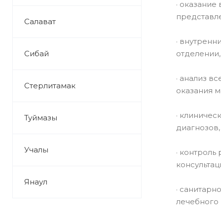
· оказание
представл
Салават
· внутренн
Сибай
отделении,
· анализ в
Стерлитамак
оказания 
· клиничес
Туймазы
диагнозов,
Учалы
· контроль
консультац
Янаул
· санитарн
лечебного 