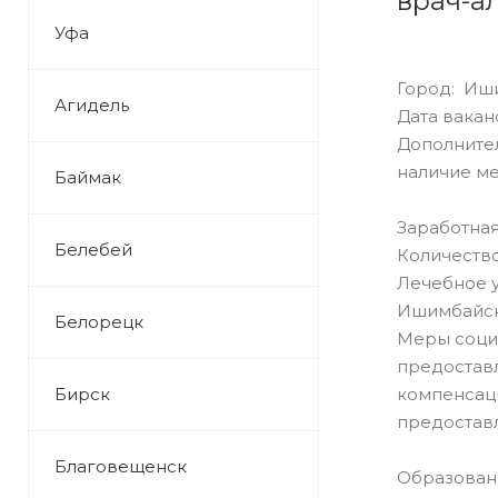
врач-а
Уфа
Город: Иш
Агидель
Дата ваканс
Дополнител
наличие м
Баймак
Заработная
Белебей
Количество
Лечебное 
Ишимбайск
Белорецк
Меры соци
предостав
Бирск
компенсац
предоставл
Благовещенск
Образован