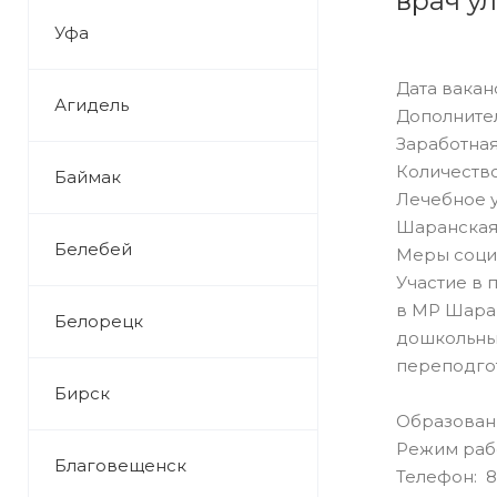
врач у
Уфа
Дата ваканс
Агидель
Дополните
Заработная
Количество
Баймак
Лечебное 
Шаранская
Белебей
Меры соци
Участие в 
в МР Шаран
Белорецк
дошкольны
переподгот
Бирск
Образован
Режим раб
Благовещенск
Телефон: 8 