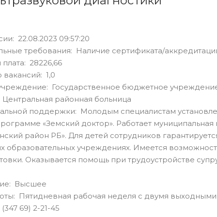
льтразвуковой диагностики
ии: 22.08.2023 09:57:20
льные требования: Наличие сертификата/аккредитаци
 плата: 28226,66
 вакансий: 1,0
учреждение: Государственное бюджетное учреждение
 Центральная районная больница
альной поддержки: Молодым специалистам установле
программе «Земский доктор». Работает муниципальна
ский район РБ». Для детей сотрудников гарантируетс
х образовательных учреждениях. Имеется возможнос
овки. Оказывается помощь при трудоустройстве супру
ие: Высшее
оты: Пятидневная рабочая неделя с двумя выходными
(347 69) 2-21-45