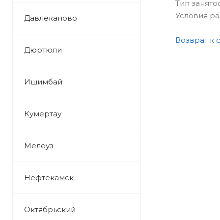
Тип занято
Условия р
Давлеканово
Возврат к 
Дюртюли
Ишимбай
Кумертау
Мелеуз
Нефтекамск
Октябрьский