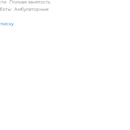
сти: Полная занятость
аботы: Амбулаторные
списку