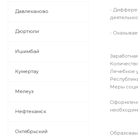
- Диффере
Давлеканово
деятельнос
Дюртюли
- Оказывае
Ишимбай
Заработная
Количество
Кумертау
Лечебное 
Республика
Меры соци
Мелеуз
Оформление
необходимо
Нефтекамск
Октябрьский
Образован