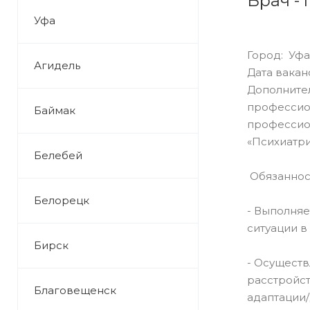
Врач -
Уфа
Город: Уфа
Агидель
Дата ваканс
Дополните
профессион
Баймак
профессион
«Психиатри
Белебей
Обязаннос
Белорецк
- Выполняе
ситуации в
Бирск
- Осуществ
расстройст
Благовещенск
адаптации/