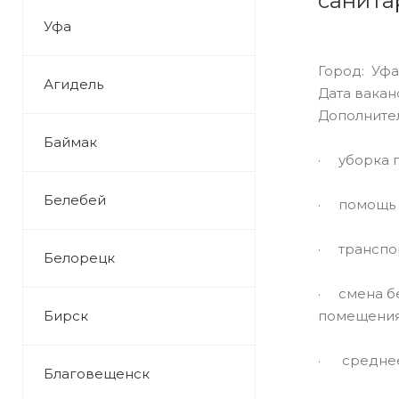
санита
Уфа
Город: Уфа
Агидель
Дата ваканс
Дополните
Баймак
· уборка 
Белебей
· помощь м
· транспо
Белорецк
· смена бе
Бирск
помещения 
· среднее
Благовещенск