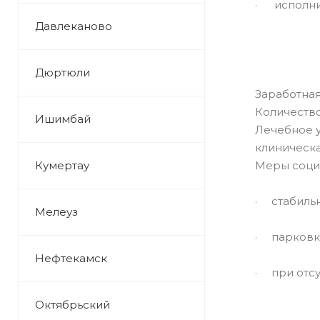
· исполнит
Давлеканово
Дюртюли
Заработная
Количество
Ишимбай
Лечебное 
клиническа
Кумертау
Меры соци
· стабильн
Мелеуз
· парковк
Нефтекамск
· при отсу
Октябрьский