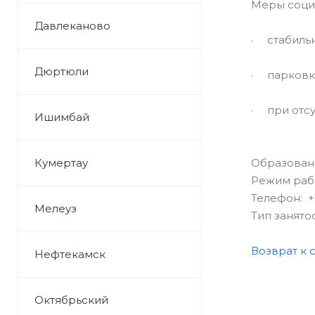
Меры соци
Давлеканово
· стабильн
Дюртюли
· парковк
· при отсу
Ишимбай
Кумертау
Образован
Режим рабо
Телефон: +
Мелеуз
Тип занято
Возврат к 
Нефтекамск
Октябрьский