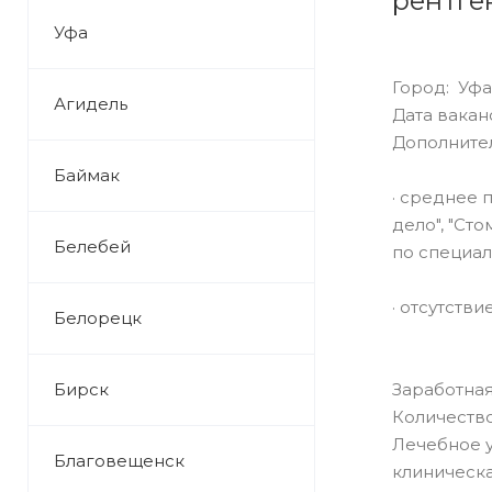
рентге
Уфа
Город: Уфа
Агидель
Дата ваканс
Дополните
Баймак
· среднее 
дело", "Ст
Белебей
по специал
· отсутств
Белорецк
Бирск
Заработная
Количество
Лечебное 
Благовещенск
клиническа