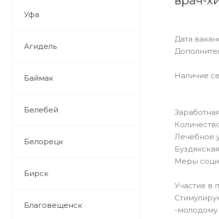
врач-х
Уфа
Дата ваканс
Агидель
Дополните
Наличие се
Баймак
Белебей
Заработная
Количество
Лечебное 
Белорецк
Буздякская
Меры соци
Бирск
Участие в 
Стимулирую
Благовещенск
-молодому с