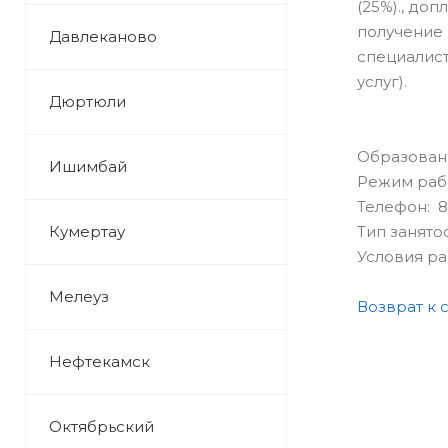
(25%)., до
получение 
Давлеканово
специалист
услуг).
Дюртюли
Образован
Ишимбай
Режим раб
Телефон: 8
Кумертау
Тип занято
Условия р
Мелеуз
Возврат к 
Нефтекамск
Октябрьский