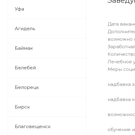
Заведу
Уфа
Дата ваканс
Агидель
Дополнител
возможно 
Заработная 
Баймак
Количество
Лечебное 
Белебей
Меры соци
надбавка з
Белорецк
надбавка 
Бирск
возможност
Благовещенск
обучение и