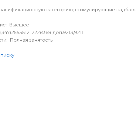
квалификационную категорию; стимулирующие надбавк
ие: Высшее
347)2555512, 2228368 доп.9213,9211
сти: Полная занятость
списку