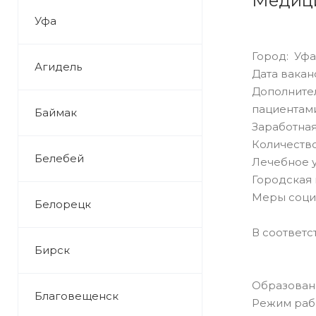
Медици
Уфа
Город: Уфа
Агидель
Дата ваканс
Дополнител
пациентами
Баймак
Заработная
Количество
Белебей
Лечебное 
Городская 
Меры соци
Белорецк
В соответс
Бирск
Образован
Благовещенск
Режим раб