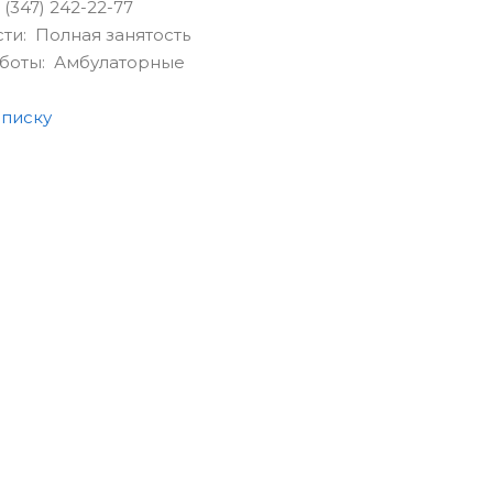
(347) 242-22-77
сти: Полная занятость
аботы: Амбулаторные
списку