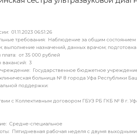
нская сестра ультразвуковой диаг
ии: 01.11.2023 06:51:26
ьные требования: Наблюдение за общим состоянием б
; выполнение назначений, данных врачом; подготовка
 плата: от 35 000 рублей
 вакансий: 3
учреждение: Государственное бюджетное учреждение
клиническая больница № 8 города Уфа Республики Ба
альной поддержки:
твии с Коллективным договором ГБУЗ РБ ГКБ № 8 г. Уф
ие: Средне-специальное
оты: Пятидневная рабочая неделя с двумя выходными