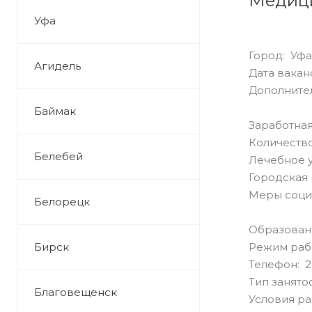
Медици
Уфа
Город: Уфа
Агидель
Дата ваканс
Дополнител
Баймак
Заработная
Количество
Белебей
Лечебное 
Городская 
Меры соци
Белорецк
Образован
Бирск
Режим раб
Телефон: 2
Тип занято
Благовещенск
Условия р