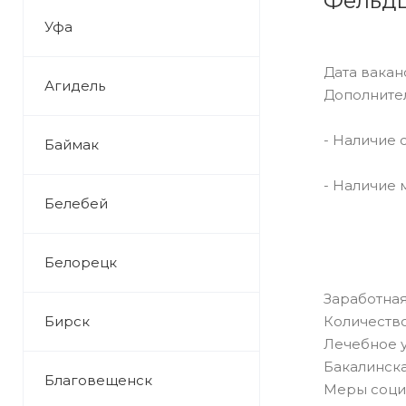
Фельд
Уфа
Дата ваканс
Агидель
Дополните
- Наличие 
Баймак
- Наличие 
Белебей
Белорецк
Заработная
Бирск
Количество
Лечебное 
Бакалинска
Благовещенск
Меры соци