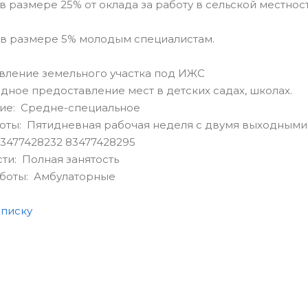
 в размере 25% от оклада за работу в сельской местност
 в размере 5% молодым специалистам.
вление земельного участка под ИЖС
дное предоставление мест в детских садах, школах.
ие: Средне-специальное
оты: Пятидневная рабочая неделя с двумя выходными
3477428232 83477428295
сти: Полная занятость
аботы: Амбулаторные
списку