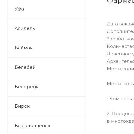
Фарма
Уфа
Дата ваканс
Агидель
Дополните
Заработная
Количество
Баймак
Лечебное 
Архангельс
Белебей
Меры соци
Меры соци
Белорецк
1.Компенса
Бирск
2. Предос
в многоква
Благовещенск