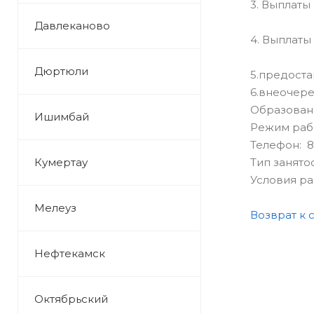
3. Выплаты
Давлеканово
4. Выплаты
Дюртюли
5.предоста
6.внеочере
Образован
Ишимбай
Режим раб
Телефон: 8
Кумертау
Тип занято
Условия р
Мелеуз
Возврат к 
Нефтекамск
Октябрьский