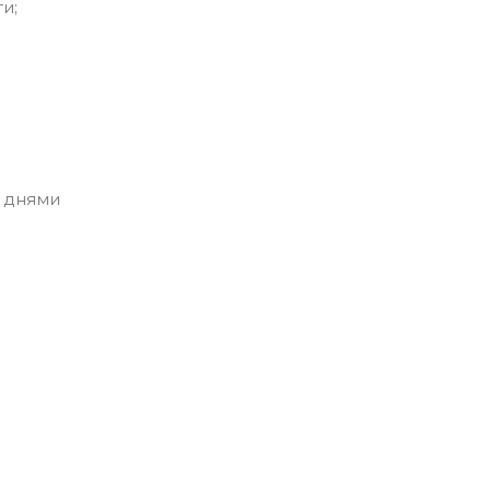
и;
 днями