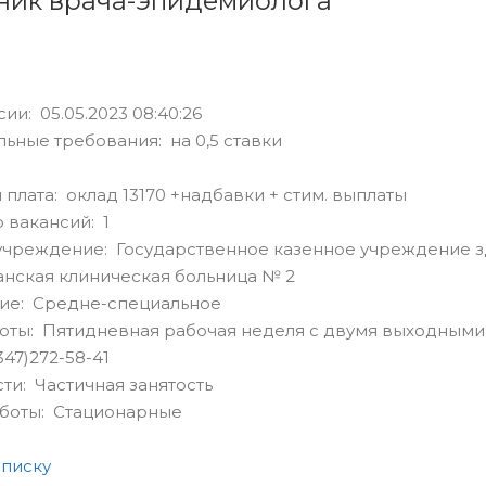
ик врача-эпидемиолога
ии: 05.05.2023 08:40:26
ьные требования: на 0,5 ставки
 плата: оклад 13170 +надбавки + стим. выплаты
 вакансий: 1
учреждение: Государственное казенное учреждение 
нская клиническая больница № 2
ие: Средне-специальное
оты: Пятидневная рабочая неделя с двумя выходными
347)272-58-41
сти: Частичная занятость
аботы: Стационарные
списку