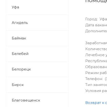
помощн
Уфа
Город: Уфа
Агидель
Дата ваканс
Дополнител
Баймак
Заработная
Количество
Белебей
Лечебное 
Республика
Образован
Белорецк
Режим раб
Телефон: (
Бирск
Тип занято
Условия р
Благовещенск
Возврат к 