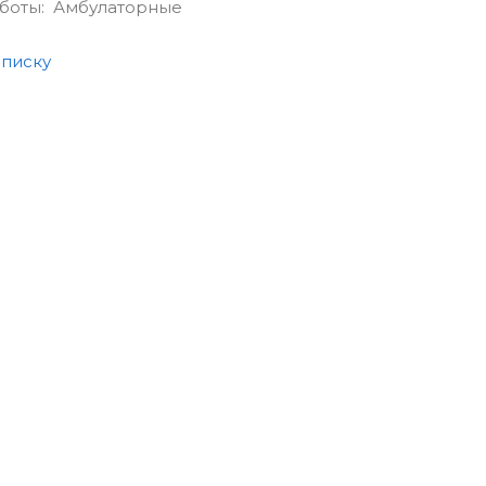
аботы: Амбулаторные
списку