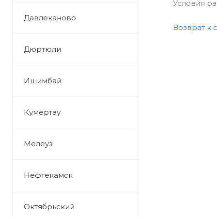
Условия р
Давлеканово
Возврат к 
Дюртюли
Ишимбай
Кумертау
Мелеуз
Нефтекамск
Октябрьский