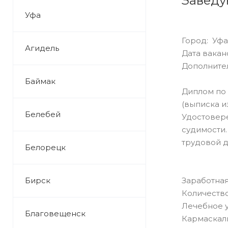
Заведу
Уфа
Город: Уфа
Агидель
Дата ваканс
Дополните
Баймак
Диплом по 
(выписка и
Белебей
Удостовере
судимости.
трудовой д
Белорецк
Бирск
Заработная 
Количество
Лечебное 
Благовещенск
Кармаскал