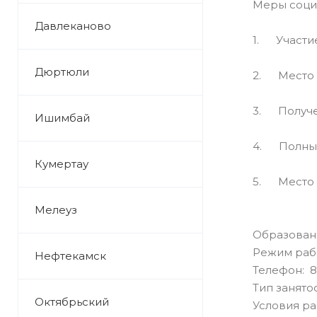
Меры соци
Давлеканово
1. Участи
Дюртюли
2. Место 
3. Получен
Ишимбай
4. Полный
Кумертау
5. Место р
Мелеуз
Образован
Режим раб
Нефтекамск
Телефон: 8 
Тип занято
Октябрьский
Условия р